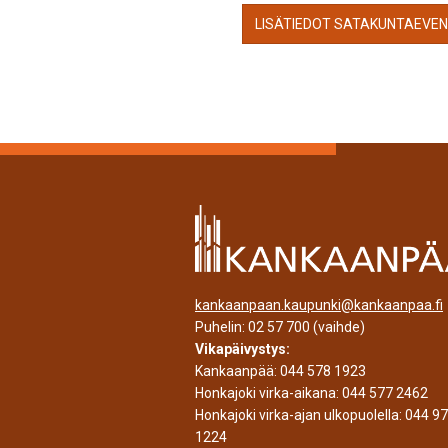
LISÄTIEDOT SATAKUNTAEVE
kankaanpaan.kaupunki@kankaanpaa.fi
Puhelin:
02 57 700
(vaihde)
Vikapäivystys:
Kankaanpää:
044 578 1923
Honkajoki virka-aikana:
044 577 2462
Honkajoki virka-ajan ulkopuolella:
044 9
1224