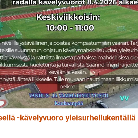
keellä -kävelyvuoro yleisurheilukentällä