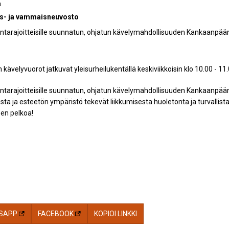
ä
s- ja vammaisneuvosto
kuntarajoitteisille suunnatun, ohjatun kävelymahdollisuuden Kankaanpää
n kävelyvuorot jatkuvat yleisurheilukentällä keskiviikkoisin klo 10.00 - 11.
kuntarajoitteisille suunnatun, ohjatun kävelymahdollisuuden Kankaanpää
lusta ja esteetön ympäristö tekevät liikkumisesta huoletonta ja turvalli
sen pelkoa!
SAPP
FACEBOOK
KOPIOI LINKKI