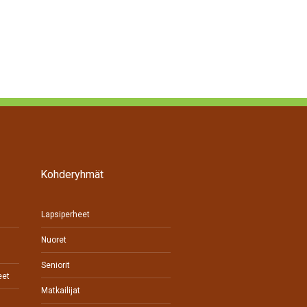
Kohderyhmät
Lapsiperheet
Nuoret
Seniorit
eet
Matkailijat