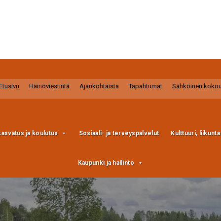
Etusivu
Häiriöviestintä
Ajankohtaista
Tapahtumat
Sähköinen koko
kasvatus ja koulutus
Sosiaali- ja terveyspalvelut
Kulttuuri, liikunt
Kaupunki ja hallinto