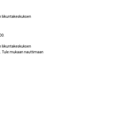
n liikuntakeskuksen
00.
n liikuntakeskuksen
sta. Tule mukaan nauttimaan