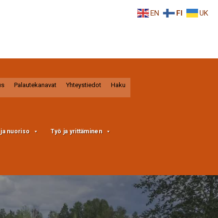
EN
FI
UK
us
Palautekanavat
Yhteystiedot
Haku
a ja nuoriso
Työ ja yrittäminen