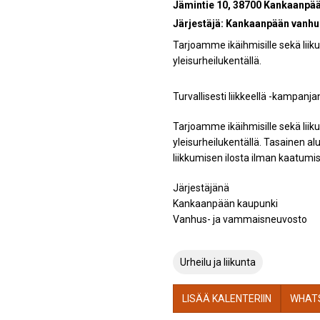
Jämintie 10, 38700 Kankaanpä
Järjestäjä:
Kankaanpään vanhu
Tarjoamme ikäihmisille sekä lii
yleisurheilukentällä.
Turvallisesti liikkeellä -kampanja
Tarjoamme ikäihmisille sekä lii
yleisurheilukentällä. Tasainen a
liikkumisen ilosta ilman kaatumi
Järjestäjänä
Kankaanpään kaupunki
Vanhus- ja vammaisneuvosto
Urheilu ja liikunta
LISÄÄ KALENTERIIN
WHAT