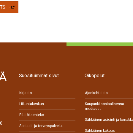
NTS →
Suosituimmat sivut
Oikopolut
Kirjasto
Ajankohtaista
Liikuntakeskus
Kaupunki sosiaalisessa
mediassa
Päätöksenteko
Sähköinen asiointi ja lomakk
70
Sosiaali- ja terveyspalvelut
Sähköinen kokous