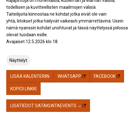
Rajapintoja on monenlaisia, kuoleman ja elämän välisiä,
todellisen ja kuvitteellisten maailmojen välisiä.
Taiteilijoita kiinnostaa ne kohdat jotka eivät ole vain
yhtä, liitokset jotka häilyvät vaikeasti ymmärrettävinä. Usein
nämä nyanssin kohdat unohtuvat ja tässä näyttelyssä piilossa
olevat tuodaan esille.
Avajaiset 12.5.2026 klo 18.
Näyttelyt
LISÄÄ KALENTERIIN
WHATSAPP
FACEBOOK
KOPIOI LINKKI
LISÄTIEDOT SATAKUNTAEVENTS →