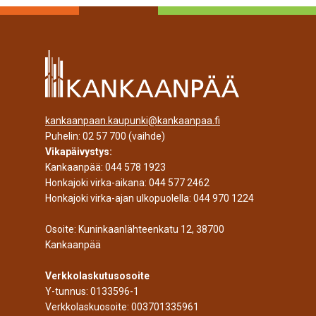
kankaanpaan.kaupunki@kankaanpaa.fi
Puhelin:
02 57 700
(vaihde)
Vikapäivystys:
Kankaanpää:
044 578 1923
Honkajoki virka-aikana:
044 577 2462
Honkajoki virka-ajan ulkopuolella:
044 970 1224
Osoite: Kuninkaanlähteenkatu 12, 38700
Kankaanpää
Verkkolaskutusosoite
Y-tunnus: 0133596-1
Verkkolaskuosoite: 003701335961