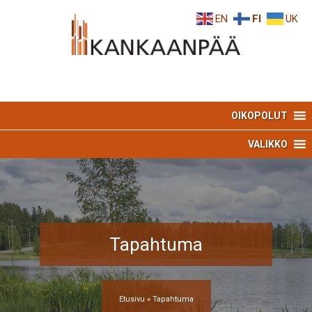
Skip
Skip
EN
FI
UK
to
to
Content
navigation
OIKOPOLUT
VALIKKO
Tapahtuma
Etusivu
»
Tapahtuma