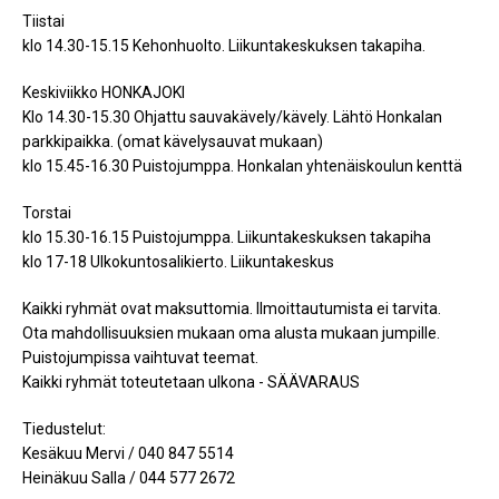
Tiistai
klo 14.30-15.15 Kehonhuolto. Liikuntakeskuksen takapiha.
Keskiviikko HONKAJOKI
Klo 14.30-15.30 Ohjattu sauvakävely/kävely. Lähtö Honkalan
parkkipaikka. (omat kävelysauvat mukaan)
klo 15.45-16.30 Puistojumppa. Honkalan yhtenäiskoulun kenttä
Torstai
klo 15.30-16.15 Puistojumppa. Liikuntakeskuksen takapiha
klo 17-18 Ulkokuntosalikierto. Liikuntakeskus
Kaikki ryhmät ovat maksuttomia. Ilmoittautumista ei tarvita.
Ota mahdollisuuksien mukaan oma alusta mukaan jumpille.
Puistojumpissa vaihtuvat teemat.
Kaikki ryhmät toteutetaan ulkona - SÄÄVARAUS
Tiedustelut:
Kesäkuu Mervi / 040 847 5514
Heinäkuu Salla / 044 577 2672