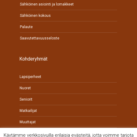
Sähköinen asiointi ja lomakkeet
Sähköinen kokous
Palaute
Saavutettavuusseloste
Kohderyhmät
Lapsiperheet
Nuoret
Seniorit
Matkailijat
Muuttajat
Yrittäjät
Käytämme verkkosivuilla erilaisia evästeitä, jotta voimme tarjota