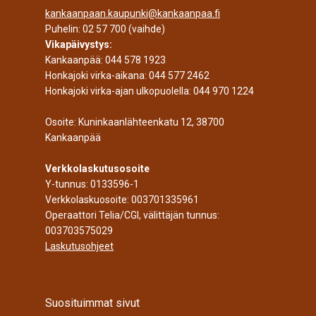
kankaanpaan.kaupunki@kankaanpaa.fi
Puhelin:
02 57 700
(vaihde)
Vikapäivystys:
Kankaanpää:
044 578 1923
Honkajoki virka-aikana:
044 577 2462
Honkajoki virka-ajan ulkopuolella:
044 970 1224
Osoite: Kuninkaanlähteenkatu 12, 38700
Kankaanpää
Verkkolaskutusosoite
Y-tunnus: 0133596-1
Verkkolaskuosoite: 003701335961
Operaattori Telia/CGI, välittäjän tunnus:
003703575029
Laskutusohjeet
Suosituimmat sivut