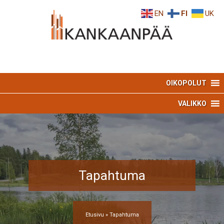
Skip
Skip
EN
FI
UK
to
to
Content
navigation
OIKOPOLUT
VALIKKO
Tapahtuma
Etusivu
»
Tapahtuma