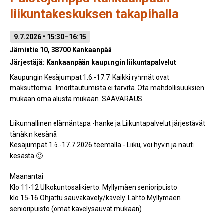
liikuntakeskuksen takapihalla
9.7.2026 • 15:30–16:15
Jämintie 10, 38700 Kankaanpää
Järjestäjä:
Kankaanpään kaupungin liikuntapalvelut
Kaupungin Kesäjumpat 1.6.-17.7. Kaikki ryhmät ovat
maksuttomia. Ilmoittautumista ei tarvita. Ota mahdollisuuksien
mukaan oma alusta mukaan. SÄÄVARAUS
Liikunnallinen elämäntapa -hanke ja Liikuntapalvelut järjestävät
tänäkin kesänä
Kesäjumpat 1.6.-17.7.2026 teemalla - Liiku, voi hyvin ja nauti
kesästä 🙂
Maanantai
Klo 11-12 Ulkokuntosalikierto. Myllymäen senioripuisto
klo 15-16 Ohjattu sauvakävely/kävely. Lähtö Myllymäen
senioripuisto (omat kävelysauvat mukaan)