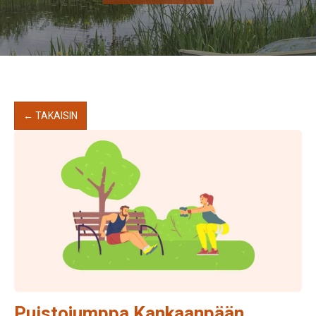
← TAKAISIN
Puistojumppa Kankaanpään