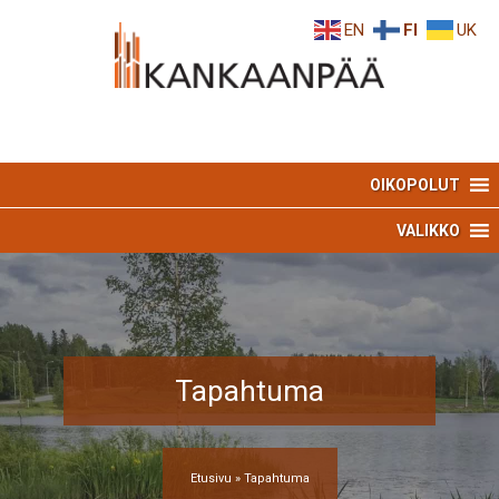
Skip
Skip
EN
FI
UK
to
to
Content
navigation
OIKOPOLUT
VALIKKO
Tapahtuma
Etusivu
»
Tapahtuma