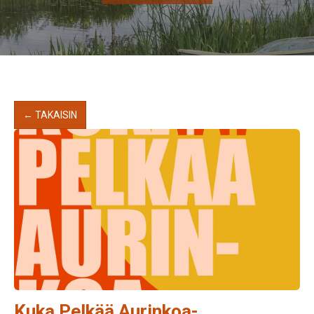
← TAKAISIN
Kuka Pelkää Aurinkoa-