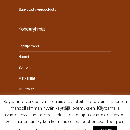
Saavutettavuusseloste
Kohderyhmät
Lapsiperheet
Nuoret
Seniorit
Matkailijat
Muuttajat
Yrittäjät
Käytämme verkkosivuilla erilaisia evästeitä, jotta voimme tarjota
mahdollisimman hyvän käyttäjäkokemuksen. Käyttämällä
sivustoa hyväksyt tarpeelliseksi luokiteltujen evästeiden käytön.
Voit halutessasi kytkeä kolmansien osapuolten evästeet pois