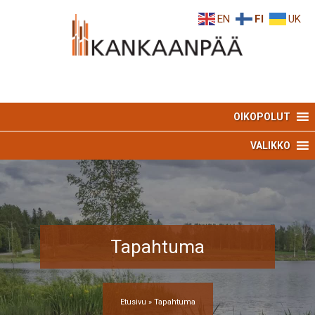
Skip
Skip
EN
FI
UK
to
to
Content
navigation
OIKOPOLUT
VALIKKO
Tapahtuma
Etusivu
»
Tapahtuma