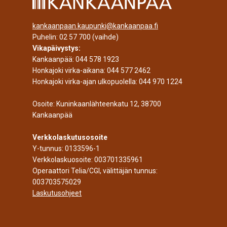
kankaanpaan.kaupunki@kankaanpaa.fi
Puhelin:
02 57 700
(vaihde)
Vikapäivystys:
Kankaanpää:
044 578 1923
Honkajoki virka-aikana:
044 577 2462
Honkajoki virka-ajan ulkopuolella:
044 970 1224
Osoite: Kuninkaanlähteenkatu 12, 38700
Kankaanpää
Verkkolaskutusosoite
Y-tunnus: 0133596-1
Verkkolaskuosoite: 003701335961
Operaattori Telia/CGI, välittäjän tunnus:
003703575029
Laskutusohjeet