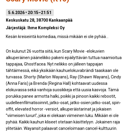
5.6.2026 • 20:15–21:51
Keskuskatu 28, 38700 Kankaanpää
Järjestäjä:
Ihme Kompleksi Oy
Kesän kreiseintä komediaa, missä mikään ei ole pyhää...
On kulunut 26 vuotta siitä, kun Scary Movie -elokuvien
alkuperäinen päänelikko pakeni epäilyttävän tuttua naamioitua
tappajaa, Ghostfacea. Nyt nelikko on jälleen tappajan
tähtäimessä, eikä yksikään kauhuelokuvabrändi taaskaan ole
turvassa. Shorty (Marlon Wayans), Ray (Shawn Wayans), Cindy
(Anna Faris) ja Brenda (Regina Hall) kohtaavat uudessa
elokuvassa sekä vanhoja suosikkeja että uusia kasvoja. Tämä
porukka panee armotta halki, poikki ja pinoon kaikki rebootit,
uudelleenfilmatisoinnit, jatko-osat, jatko-osien jatko-osat, spin-
offit, elevated horror -versiot, alkuperäistarinat ja jokaisen
”viimeisen luvun”, joka ei olekaan viimeinen luku. Mikään ei ole
pyhää. Kaikki kauhun kliseet otetaan käsittelyyn. Jokainen raja
ylitetään. Wayansit palaavat canceloimaan cancel-kulttuurin.