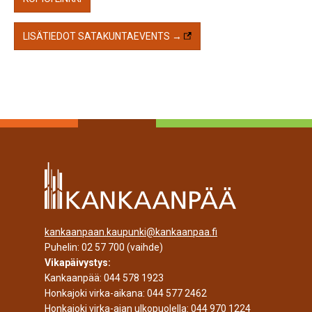
LISÄTIEDOT SATAKUNTAEVENTS →
kankaanpaan.kaupunki@kankaanpaa.fi
Puhelin:
02 57 700
(vaihde)
Vikapäivystys:
Kankaanpää:
044 578 1923
Honkajoki virka-aikana:
044 577 2462
Honkajoki virka-ajan ulkopuolella:
044 970 1224