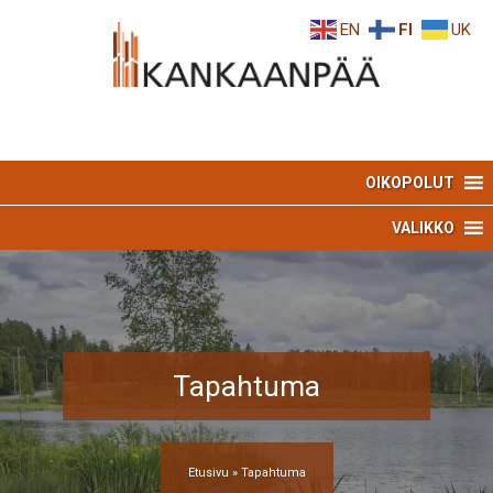
Skip
Skip
EN
FI
UK
to
to
Content
navigation
OIKOPOLUT
VALIKKO
Tapahtuma
Etusivu
»
Tapahtuma