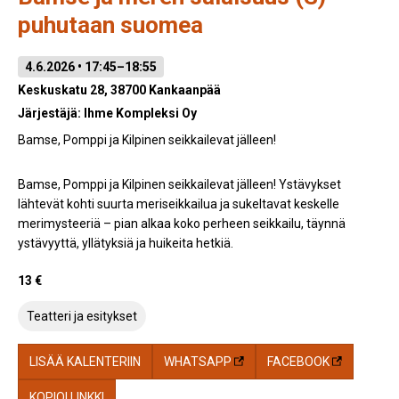
puhutaan suomea
4.6.2026 • 17:45–18:55
Keskuskatu 28, 38700 Kankaanpää
Järjestäjä:
Ihme Kompleksi Oy
Bamse, Pomppi ja Kilpinen seikkailevat jälleen!
Bamse, Pomppi ja Kilpinen seikkailevat jälleen! Ystävykset
lähtevät kohti suurta meriseikkailua ja sukeltavat keskelle
merimysteeriä – pian alkaa koko perheen seikkailu, täynnä
ystävyyttä, yllätyksiä ja huikeita hetkiä.
13 €
Teatteri ja esitykset
LISÄÄ KALENTERIIN
WHATSAPP
FACEBOOK
KOPIOI LINKKI