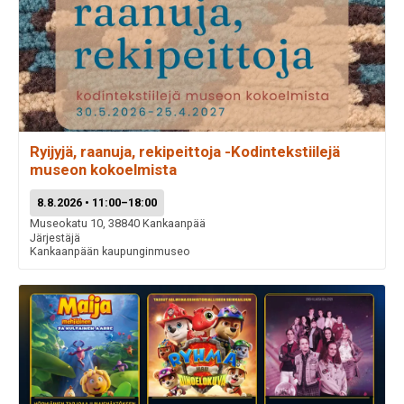
Ryijyjä, raanuja, rekipeittoja -Kodintekstiilejä
museon kokoelmista
8.8.2026 • 11:00–18:00
Museokatu 10, 38840 Kankaanpää
Järjestäjä
Kankaanpään kaupunginmuseo