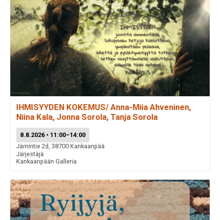
IHMISYYDEN KOKEMUS/ Anna-Miia Ahveninen,
Niina Kala, Jonna Sorola, Tanja Sorola
8.8.2026 • 11:00–14:00
Jämintie 2d, 38700 Kankaanpää
Järjestäjä
Kankaanpään Galleria