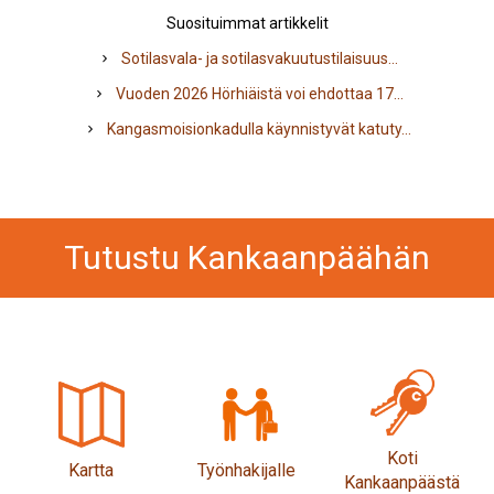
Suosituimmat artikkelit
Sotilasvala- ja sotilasvakuutustilaisuus...
Vuoden 2026 Hörhiäistä voi ehdottaa 17...
Kangasmoisionkadulla käynnistyvät katuty...
Tutustu Kankaanpäähän
Kankaanpään
kaupunki
Koti
Kartta
Työnhakijalle
Kankaanpäästä