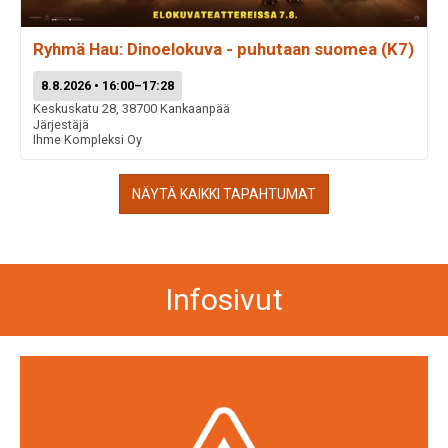
Ryhmä Hau: Dinoelokuva - puhutaan suomea (K7)
8.8.2026 • 16:00–17:28
Keskuskatu 28, 38700 Kankaanpää
Järjestäjä
Ihme Kompleksi Oy
NÄYTÄ KAIKKI TAPAHTUMAT
Infosivut