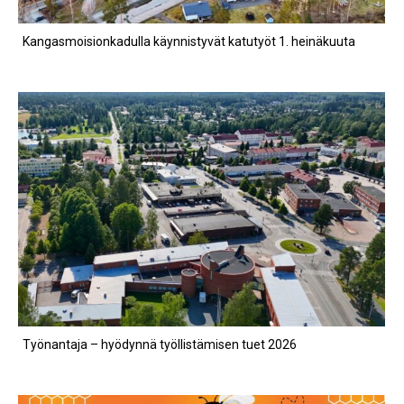
Kangasmoisionkadulla käynnistyvät katutyöt 1. heinäkuuta
Työnantaja – hyödynnä työllistämisen tuet 2026