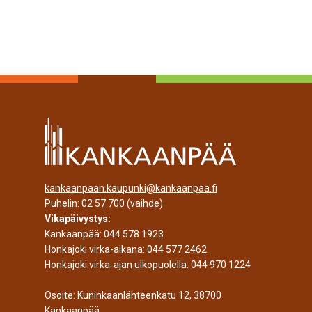
kankaanpaan.kaupunki@kankaanpaa.fi
Puhelin:
02 57 700
(vaihde)
Vikapäivystys:
Kankaanpää:
044 578 1923
Honkajoki virka-aikana:
044 577 2462
Honkajoki virka-ajan ulkopuolella:
044 970 1224
Osoite: Kuninkaanlähteenkatu 12, 38700
Kankaanpää