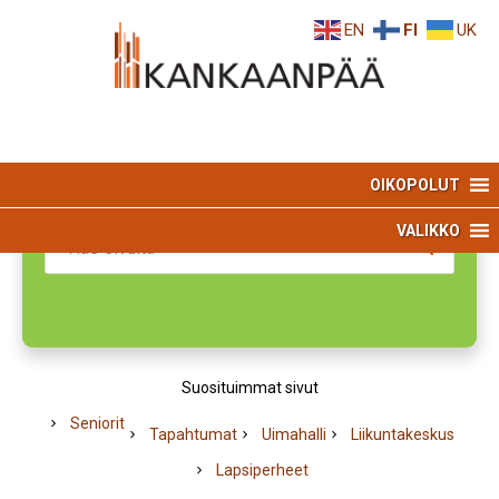
Skip
Skip
EN
FI
UK
to
to
Content
navigation
OIKOPOLUT
VALIKKO
Search
Suosituimmat sivut
Seniorit
Tapahtumat
Uimahalli
Liikuntakeskus
Lapsiperheet