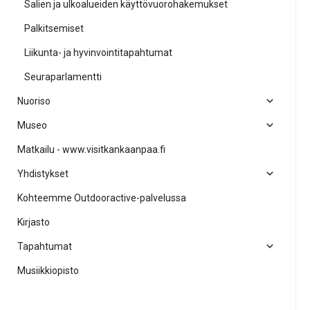
Salien ja ulkoalueiden käyttövuorohakemukset
Palkitsemiset
Liikunta- ja hyvinvointitapahtumat
Seuraparlamentti
Nuoriso
Museo
Matkailu - www.visitkankaanpaa.fi
Yhdistykset
Kohteemme Outdooractive-palvelussa
Kirjasto
Tapahtumat
Musiikkiopisto