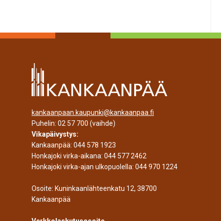
kankaanpaan.kaupunki@kankaanpaa.fi
Puhelin:
02 57 700
(vaihde)
Vikapäivystys:
Kankaanpää:
044 578 1923
Honkajoki virka-aikana:
044 577 2462
Honkajoki virka-ajan ulkopuolella:
044 970 1224
Osoite: Kuninkaanlähteenkatu 12, 38700
Kankaanpää