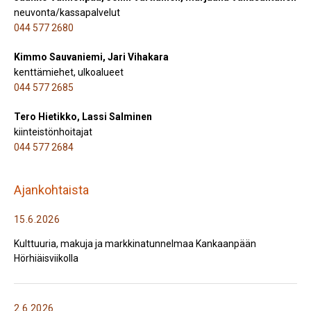
neuvonta/kassapalvelut
044 577 2680
Kimmo Sauvaniemi, Jari Vihakara
kenttämiehet, ulkoalueet
044 577 2685
Tero Hietikko, Lassi Salminen
kiinteistönhoitajat
044 577 2684
Ajankohtaista
15.6.2026
Kulttuuria, makuja ja markkinatunnelmaa Kankaanpään
Hörhiäisviikolla
2.6.2026