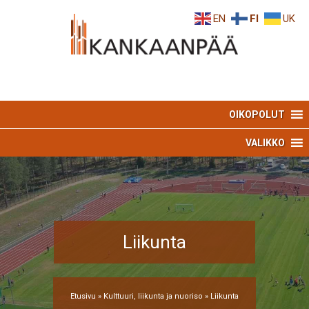
Skip
Skip
EN
FI
UK
to
to
Content
navigation
OIKOPOLUT
VALIKKO
Liikunta
Etusivu
»
Kulttuuri, liikunta ja nuoriso
»
Liikunta