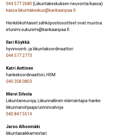
044 577 2680
(Liikuntakeskuksen neuvonta/kassa)
kassa.liikuntakeskus@kankaanpaa.fi
Henkilökohtaiset sähköpostiosoitteet ovat muotoa:
etunimi.sukunimi@kankaanpaa.fi
Ilari Köykkä
hyvinvointi- ja liikuntakoordinaattori
044 577 2773
Katri Anttinen
hankekoordinaattori, HSM
040 358 0803
Mervi Silvola
Liikuntaneuvoja, Liikunnallinen elämäntapa-hanke
liikunnanohjaaja/uinninvalvoja
040 847 5514
Jarno Alhonmäki
liikuntapaikkamestari