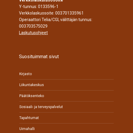
Verkkolaskutusosoite
Y-tunnus: 0133596-1
Verkkolaskuosoite: 003701335961
Operaattori Telia/CGI, välittäjän tunnus:
003703575029
Laskutusohjeet
Suosituimmat sivut
Kirjasto
Liikuntakeskus
Päätöksenteko
Sosiaali- ja terveyspalvelut
Tapahtumat
Uimahalli