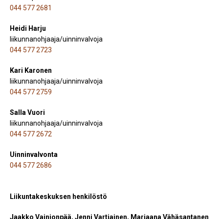
044 577 2681
Heidi Harju
liikunnanohjaaja/uinninvalvoja
044 577 2723
Kari Karonen
liikunnanohjaaja/uinninvalvoja
044 577 2759
Salla Vuori
liikunnanohjaaja/uinninvalvoja
044 577 2672
Uinninvalvonta
044 577 2686
Liikuntakeskuksen henkilöstö
Jaakko Vainionpää, Jenni Vartiainen, Marjaana Vähäsantanen