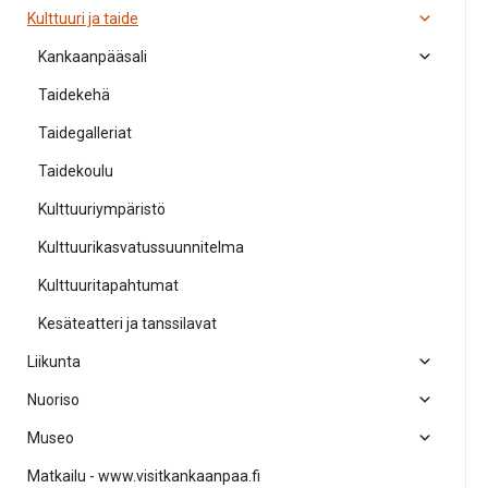
Kulttuuri ja taide
Kankaanpääsali
Taidekehä
Taidegalleriat
Taidekoulu
Kulttuuriympäristö
Kulttuurikasvatussuunnitelma
Kulttuuritapahtumat
Kesäteatteri ja tanssilavat
Liikunta
Nuoriso
Museo
Matkailu - www.visitkankaanpaa.fi