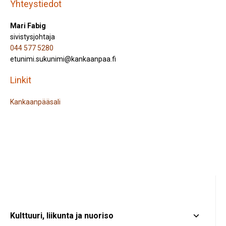
Yhteystiedot
Mari Fabig
sivistysjohtaja
044 577 5280
etunimi.sukunimi@kankaanpaa.fi
Linkit
Kankaanpääsali
Kulttuuri, liikunta ja nuoriso