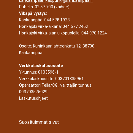
kankaanpaan.kaupunki@kankaanpaa.fi
Puhelin:
02 57 700
(vaihde)
Vikapäivystys:
Kankaanpää:
044 578 1923
Honkajoki virka-aikana:
044 577 2462
Honkajoki virka-ajan ulkopuolella:
044 970 1224
Osoite: Kuninkaanlähteenkatu 12, 38700
Kankaanpää
Verkkolaskutusosoite
Y-tunnus: 0133596-1
Verkkolaskuosoite: 003701335961
Operaattori Telia/CGI, välittäjän tunnus:
003703575029
Laskutusohjeet
Suosituimmat sivut