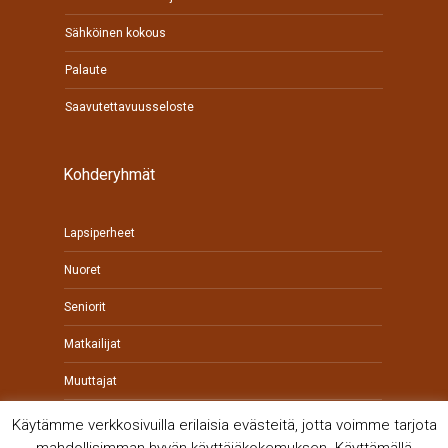
Sähköinen kokous
Palaute
Saavutettavuusseloste
Kohderyhmät
Lapsiperheet
Nuoret
Seniorit
Matkailijat
Muuttajat
Yrittäjät
Käytämme verkkosivuilla erilaisia evästeitä, jotta voimme tarjota
mahdollisimman hyvän käyttäjäkokemuksen. Käyttämällä