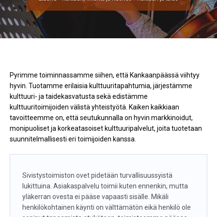
Pyrimme toiminnassamme siihen, että Kankaanpäässä viihtyy
hyvin. Tuotamme erilaisia kulttuuritapahtumia, järjestämme
kulttuuri- ja taidekasvatusta sekä edistämme
kulttuuritoimijoiden välistä yhteistyötä. Kaiken kaikkiaan
tavoitteemme on, että seutukunnalla on hyvin markkinoidut,
monipuoliset ja korkeatasoiset kulttuuripalvelut, joita tuotetaan
suunnitelmallisesti eri toimijoiden kanssa.
Sivistystoimiston ovet pidetään turvallisuussyistä
lukittuina. Asiakaspalvelu toimii kuten ennenkin, mutta
yläkerran ovesta ei pääse vapaasti sisälle. Mikäli
henkilökohtainen käynti on välttämätön eikä henkilö ole