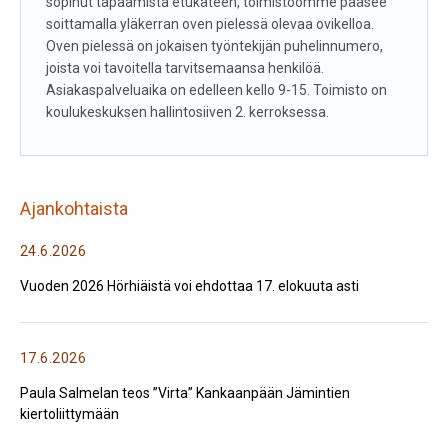
sopinut tapaamista etukäteen, toimistoomme pääsee
soittamalla yläkerran oven pielessä olevaa ovikelloa.
Oven pielessä on jokaisen työntekijän puhelinnumero,
joista voi tavoitella tarvitsemaansa henkilöä.
Asiakaspalveluaika on edelleen kello 9-15. Toimisto on
koulukeskuksen hallintosiiven 2. kerroksessa.
Ajankohtaista
24.6.2026
Vuoden 2026 Hörhiäistä voi ehdottaa 17. elokuuta asti
17.6.2026
Paula Salmelan teos ”Virta” Kankaanpään Jämintien
kiertoliittymään