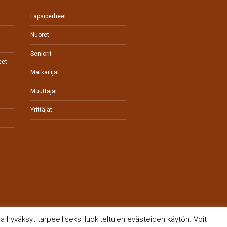
Lapsiperheet
Nuoret
Seniorit
eet
Matkailijat
Muuttajat
Yrittäjät
 hyväksyt tarpeelliseksi luokiteltujen evästeiden käytön. Voit