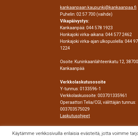
kankaanpaan.kaupunki@kankaanpaa.fi
Puhelin:
02 57 700
(vaihde)
Vikapäivystys:
Kankaanpää:
044 578 1923
Honkajoki virka-aikana:
044 577 2462
Honkajoki virka-ajan ulkopuolella:
044 9
1224
Osoite: Kuninkaanlähteenkatu 12, 3870
Kankaanpää
Verkkolaskutusosoite
Y-tunnus: 0133596-1
Verkkolaskuosoite: 003701335961
Operaattori Telia/CGI, välittäjän tunnus:
003703575029
Laskutusohjeet
Käytämme verkkosivuilla erilaisia evästeitä, jotta voimme tar