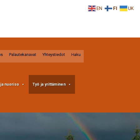
EN
FI
UK
us
Palautekanavat
Yhteystiedot
Haku
a ja nuoriso
Työ ja yrittäminen