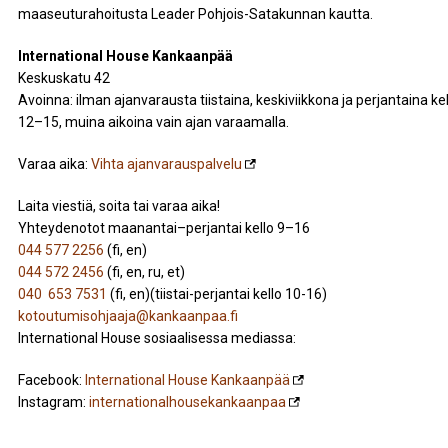
maaseuturahoitusta Leader Pohjois-Satakunnan kautta.
International House Kankaanpää
Keskuskatu 42
Avoinna: ilman ajanvarausta tiistaina, keskiviikkona ja perjantaina kel
12–15, muina aikoina vain ajan varaamalla.
Varaa aika:
Vihta ajanvarauspalvelu
Laita viestiä, soita tai varaa aika!
Yhteydenotot maanantai–perjantai kello 9–16
044 577 2256
(fi, en)
044 572 2456
(fi, en, ru, et)
040 653 7531
(fi, en)(tiistai-perjantai kello 10-16)
kotoutumisohjaaja@kankaanpaa.fi
International House sosiaalisessa mediassa:
Facebook:
International House Kankaanpää
Instagram:
internationalhousekankaanpaa