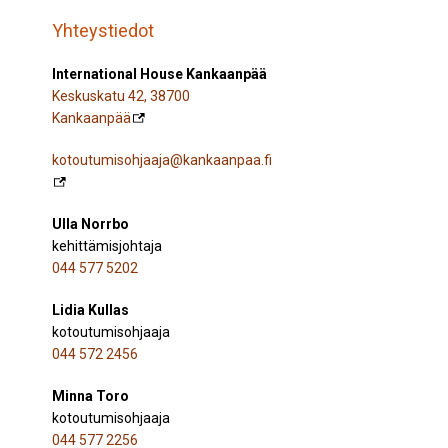
Yhteystiedot
International House Kankaanpää
Keskuskatu 42, 38700
Kankaanpää
kotoutumisohjaaja@kankaanpaa.fi
Ulla Norrbo
kehittämisjohtaja
044 577 5202
Lidia Kullas
kotoutumisohjaaja
044 572 2456
Minna Toro
kotoutumisohjaaja
044 577 2256