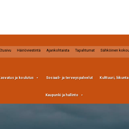
Etusivu
Häiriöviestintä
Ajankohtaista
Tapahtumat
Sähköinen koko
kasvatus ja koulutus
Sosiaali- ja terveyspalvelut
Kulttuuri, liikunt
Kaupunki ja hallinto