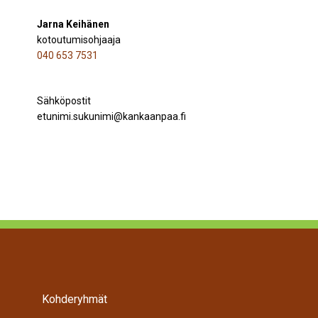
Jarna Keihänen
kotoutumisohjaaja
040 653 7531
Sähköpostit
etunimi.sukunimi@kankaanpaa.fi
Kohderyhmät