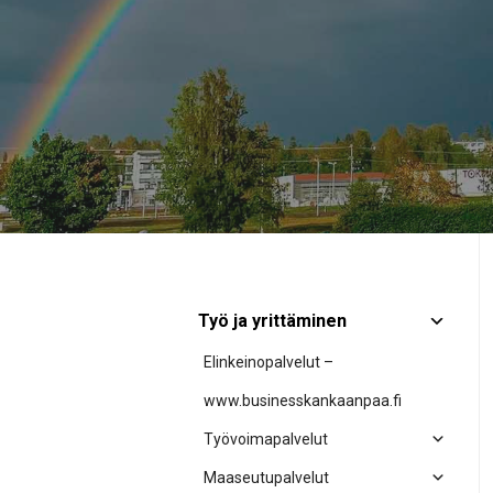
Työ ja yrittäminen
Elinkeinopalvelut –
www.businesskankaanpaa.fi
Työvoimapalvelut
Maaseutupalvelut