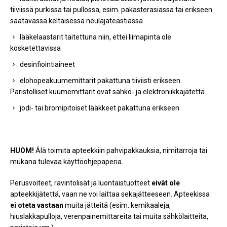
tiiviissä purkissa tai pullossa, esim. pakasterasiassa tai erikseen
saatavassa keltaisessa neulajäteastiassa
lääkelaastarit taitettuna niin, ettei liimapinta ole
kosketettavissa
desinfiointiaineet
elohopeakuumemittarit pakattuna tiiviisti erikseen.
Paristolliset kuumemittarit ovat sähkö- ja elektroniikkajätettä.
jodi- tai bromipitoiset lääkkeet pakattuna erikseen
HUOM!
Älä toimita apteekkiin pahvipakkauksia, nimitarroja tai
mukana tulevaa käyttöohjepaperia.
Perusvoiteet, ravintolisät ja luontaistuotteet
eivät ole
apteekkijätettä, vaan ne voi laittaa sekajätteeseen. Apteekissa
ei oteta vastaan
muita jätteitä (esim. kemikaaleja,
hiuslakkapulloja, verenpainemittareita tai muita sähkölaitteita,