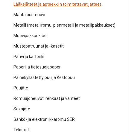
Lääkejätteet ja apteekkiin toimitettavat jätteet
Maatalousmuovi
Metalli (metalliromu, pienmetalli ja metallipakkaukset)
Muovipakkaukset
Mustepatruunat ja -kasetit
Pahvi ja kartonki
Paperi ja tietosuojapaperi
Painekyllästetty puu ja Kestopuu
Puujäte
Romuajoneuvot, renkaat ja vanteet
Sekajäte
Sähkö- ja elektroniikkaromu SER
Tekstiilit