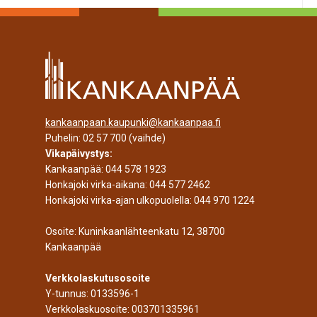
kankaanpaan.kaupunki@kankaanpaa.fi
Puhelin:
02 57 700
(vaihde)
Vikapäivystys:
Kankaanpää:
044 578 1923
Honkajoki virka-aikana:
044 577 2462
Honkajoki virka-ajan ulkopuolella:
044 970 1224
Osoite: Kuninkaanlähteenkatu 12, 38700
Kankaanpää
Verkkolaskutusosoite
Y-tunnus: 0133596-1
Verkkolaskuosoite: 003701335961