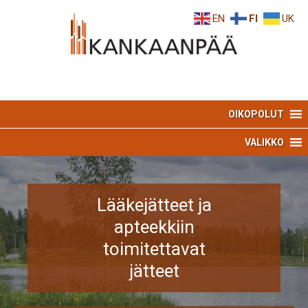
Skip
Skip
EN
FI
UK
to
to
Content
navigation
OIKOPOLUT
VALIKKO
Lääkejätteet ja
apteekkiin
toimitettavat
jätteet