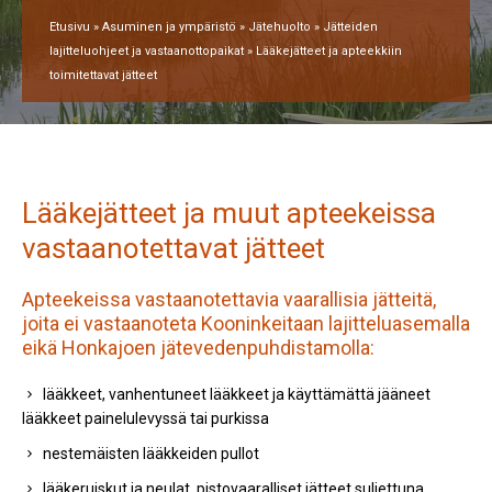
Etusivu
»
Asuminen ja ympäristö
»
Jätehuolto
»
Jätteiden
lajitteluohjeet ja vastaanottopaikat
»
Lääkejätteet ja apteekkiin
toimitettavat jätteet
Lääkejätteet ja muut apteekeissa
vastaanotettavat jätteet
Apteekeissa vastaanotettavia vaarallisia jätteitä,
joita ei vastaanoteta Kooninkeitaan lajitteluasemalla
eikä Honkajoen jätevedenpuhdistamolla:
lääkkeet, vanhentuneet lääkkeet ja käyttämättä jääneet
lääkkeet painelulevyssä tai purkissa
nestemäisten lääkkeiden pullot
lääkeruiskut ja neulat, pistovaaralliset jätteet suljettuna