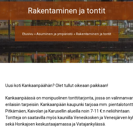
Rakentaminen ja tontit
Etusivu
»
Asuminen ja ympäristö
»
Rakentaminen ja tontit
Uusi koti Kankaanpäähän? Olet tullut oikeaan paikkaan!
Kankaanpäässä on monipuolinen tonttitarjonta, jossa on valinnanva
erilaisiin tarpeisiin. Kankaanpään kaupunki tarjoaa mm. pientalotont
Pitkämäen, Kaivolan ja Karusellin alueilla noin 7-11 €:n neliöhintaan.
Tontteja on saatavilla myös kauniilla Veneskosken ja Venesjärven kyli
sekä Honkajoen keskustaajamassa ja Vatajankylässä.