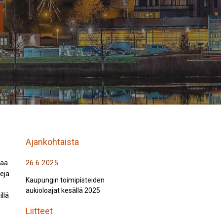
Ajankohtaista
raa
26.6.2025
teja
Kaupungin toimipisteiden
aukioloajat kesällä 2025
llä
Liitteet