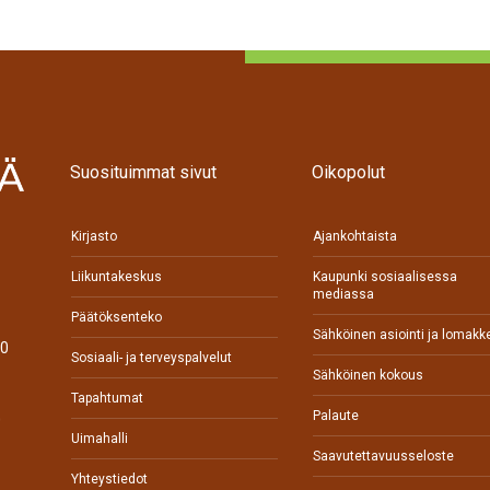
Suosituimmat sivut
Oikopolut
Kirjasto
Ajankohtaista
Liikuntakeskus
Kaupunki sosiaalisessa
mediassa
Päätöksenteko
Sähköinen asiointi ja lomakk
70
Sosiaali- ja terveyspalvelut
Sähköinen kokous
Tapahtumat
Palaute
0
Uimahalli
Saavutettavuusseloste
Yhteystiedot