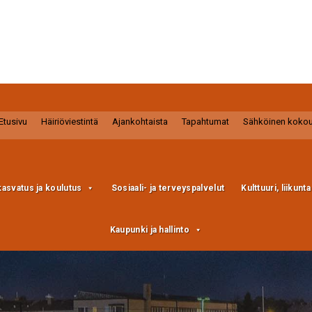
Etusivu
Häiriöviestintä
Ajankohtaista
Tapahtumat
Sähköinen koko
kasvatus ja koulutus
Sosiaali- ja terveyspalvelut
Kulttuuri, liikunt
Kaupunki ja hallinto