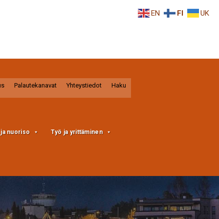
EN
FI
UK
us
Palautekanavat
Yhteystiedot
Haku
a ja nuoriso
Työ ja yrittäminen