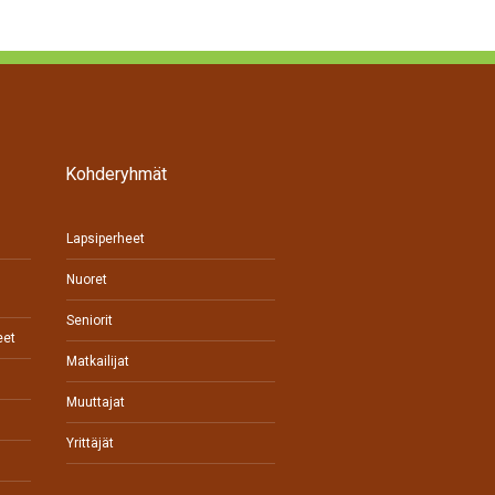
Kohderyhmät
Lapsiperheet
Nuoret
Seniorit
eet
Matkailijat
Muuttajat
Yrittäjät