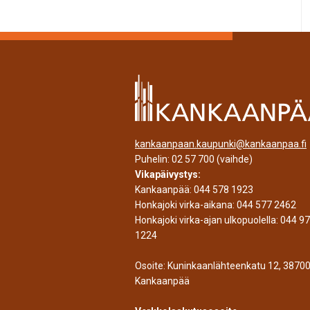
kankaanpaan.kaupunki@kankaanpaa.fi
Puhelin:
02 57 700
(vaihde)
Vikapäivystys:
Kankaanpää:
044 578 1923
Honkajoki virka-aikana:
044 577 2462
Honkajoki virka-ajan ulkopuolella:
044 9
1224
Osoite: Kuninkaanlähteenkatu 12, 3870
Kankaanpää