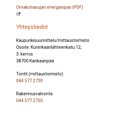
Omakotiasujan energiaopas (PDF)
Yhteystiedot
Kaupunkisuunnittelu/mittaustoimisto
Osoite: Kuninkaanlähteenkatu 12,
3. kerros
38700 Kankaanpää
Tontit (mittaustoimisto):
044 577 2730
Rakennusvalvonta:
044 577 2750