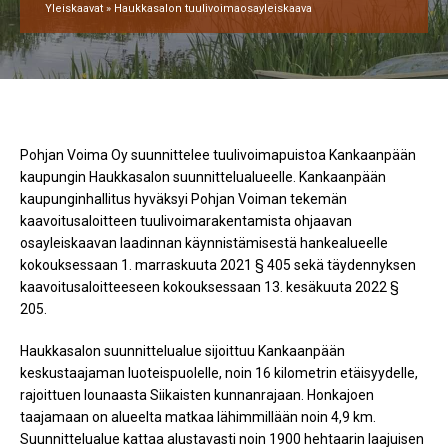
Yleiskaavat
»
Haukkasalon tuulivoimaosayleiskaava
Pohjan Voima Oy suunnittelee tuulivoimapuistoa Kankaanpään
kaupungin Haukkasalon suunnittelualueelle. Kankaanpään
kaupunginhallitus hyväksyi Pohjan Voiman tekemän
kaavoitusaloitteen tuulivoimarakentamista ohjaavan
osayleiskaavan laadinnan käynnistämisestä hankealueelle
kokouksessaan 1. marraskuuta 2021 § 405 sekä täydennyksen
kaavoitusaloitteeseen kokouksessaan 13. kesäkuuta 2022 §
205.
Haukkasalon suunnittelualue sijoittuu Kankaanpään
keskustaajaman luoteispuolelle, noin 16 kilometrin etäisyydelle,
rajoittuen lounaasta Siikaisten kunnanrajaan. Honkajoen
taajamaan on alueelta matkaa lähimmillään noin 4,9 km.
Suunnittelualue kattaa alustavasti noin 1900 hehtaarin laajuisen