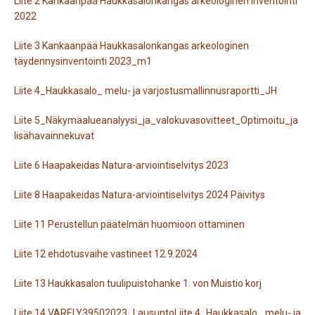
Liite 2 Kankaanpää Haukkasalonkangas arkeologinen inventointi
2022
Liite 3 Kankaanpää Haukkasalonkangas arkeologinen
täydennysinventointi 2023_m1
Liite 4_Haukkasalo_ melu- ja varjostusmallinnusraportti_JH
Liite 5_Näkymäalueanalyysi_ja_valokuvasovitteet_Optimoitu_ja
lisähavainnekuvat
Liite 6 Haapakeidas Natura-arviointiselvitys 2023
Liite 8 Haapakeidas Natura-arviointiselvitys 2024 Päivitys
Liite 11 Perustellun päätelmän huomioon ottaminen
Liite 12 ehdotusvaihe vastineet 12.9.2024
Liite 13 Haukkasalon tuulipuistohanke 1. von Muistio korj
Liite 14 VARELY39502023_Lausunto
Liite 4_Haukkasalo_ melu- ja