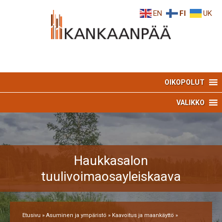
Skip
Skip
EN
FI
UK
to
to
Content
navigation
OIKOPOLUT
VALIKKO
Haukkasalon
tuulivoimaosayleiskaava
Etusivu
»
Asuminen ja ympäristö
»
Kaavoitus ja maankäyttö
»