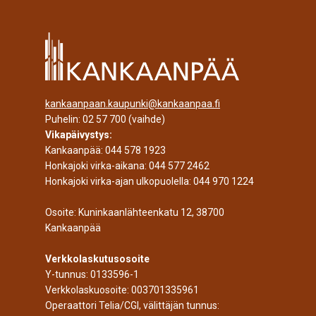
kankaanpaan.kaupunki@kankaanpaa.fi
Puhelin:
02 57 700
(vaihde)
Vikapäivystys:
Kankaanpää:
044 578 1923
Honkajoki virka-aikana:
044 577 2462
Honkajoki virka-ajan ulkopuolella:
044 970 1224
Osoite: Kuninkaanlähteenkatu 12, 38700
Kankaanpää
Verkkolaskutusosoite
Y-tunnus: 0133596-1
Verkkolaskuosoite: 003701335961
Operaattori Telia/CGI, välittäjän tunnus: