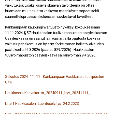
vaikutuksia. Lisäksi osayleiskaavan tavoitteena on ottaa
huomioon muut aluetta koskevat maankäyttötarpeet sekä
suunnitteluprosessin kuluessa muodostuvat tavoitteet.
Kankaanpään kaupunginvaltuusto hyväksyi kokouksessaan
11.11.2024 § 57 Haukkasalon tuulivoimapuiston osayleiskaavan.
Osayleiskaava on saanut lainvoiman, sillä päätöstä koskeva
valituslupahakemus on hylätty Korkeimman hallinto-oikeuden
päätöksellä 26.3.2026 (päätös 829/2026).
Haukkasalon
tuulivoimapuiston osayleiskaava sai lainvoiman 9.4.2026.
Selostus 2024_11_11_ Kankaanpaan Haukkasalo tuulipuiston
OYK
Haukkasalo Kaavakartta_20240911_hyv_20241111_
Liite 1 Haukkasalon_Luontoselvitys_24.2.2023