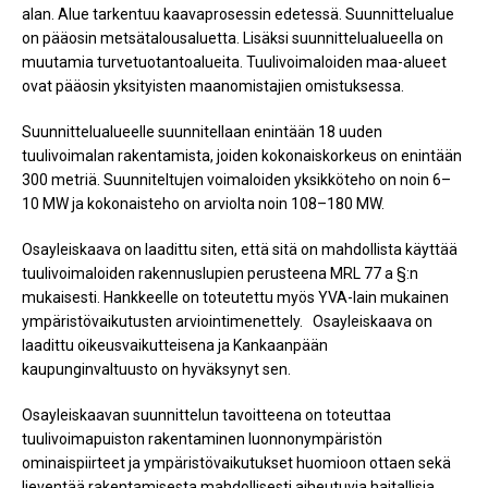
alan. Alue tarkentuu kaavaprosessin edetessä. Suunnittelualue
on pääosin metsätalousaluetta. Lisäksi suunnittelualueella on
muutamia turvetuotantoalueita. Tuulivoimaloiden maa-alueet
ovat pääosin yksityisten maanomistajien omistuksessa.
Suunnittelualueelle suunnitellaan enintään 18 uuden
tuulivoimalan rakentamista, joiden kokonaiskorkeus on enintään
300 metriä. Suunniteltujen voimaloiden yksikköteho on noin 6–
10 MW ja kokonaisteho on arviolta noin 108–180 MW.
Osayleiskaava on laadittu siten, että sitä on mahdollista käyttää
tuulivoimaloiden rakennuslupien perusteena MRL 77 a §:n
mukaisesti. Hankkeelle on toteutettu myös YVA-lain mukainen
ympäristövaikutusten arviointimenettely. Osayleiskaava on
laadittu oikeusvaikutteisena ja Kankaanpään
kaupunginvaltuusto on hyväksynyt sen.
Osayleiskaavan suunnittelun tavoitteena on toteuttaa
tuulivoimapuiston rakentaminen luonnonympäristön
ominaispiirteet ja ympäristövaikutukset huomioon ottaen sekä
lieventää rakentamisesta mahdollisesti aiheutuvia haitallisia