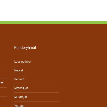
Kohderyhmät
Lapsiperheet
Nuoret
Seniorit
eet
Matkailijat
Muuttajat
Yrittäjät