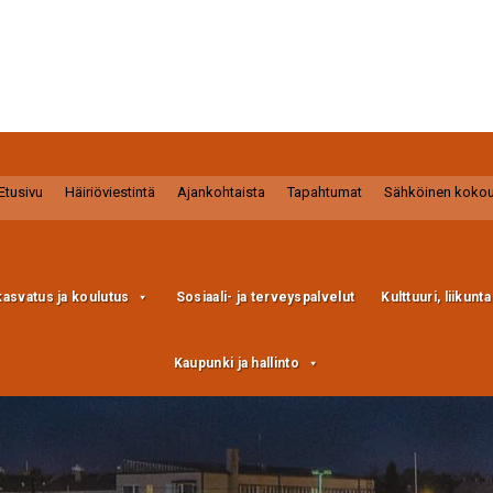
Etusivu
Häiriöviestintä
Ajankohtaista
Tapahtumat
Sähköinen koko
kasvatus ja koulutus
Sosiaali- ja terveyspalvelut
Kulttuuri, liikunt
Kaupunki ja hallinto