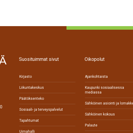
Suosituimmat sivut
Oikopolut
Kirjasto
Ajankohtaista
Liikuntakeskus
Kaupunki sosiaalisessa
mediassa
Päätöksenteko
Sähköinen asiointi ja lomakk
70
Sosiaali- ja terveyspalvelut
Sähköinen kokous
Tapahtumat
Palaute
0
Uimahalli