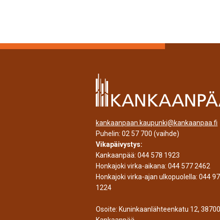
kankaanpaan.kaupunki@kankaanpaa.fi
Puhelin:
02 57 700
(vaihde)
Vikapäivystys:
Kankaanpää:
044 578 1923
Honkajoki virka-aikana:
044 577 2462
Honkajoki virka-ajan ulkopuolella:
044 9
1224
Osoite: Kuninkaanlähteenkatu 12, 3870