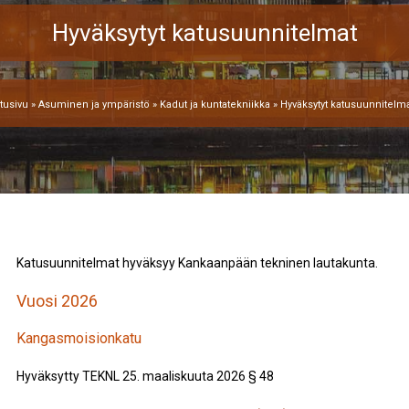
Hyväksytyt katusuunnitelmat
tusivu
»
Asuminen ja ympäristö
»
Kadut ja kuntatekniikka
»
Hyväksytyt katusuunnitelm
Katusuunnitelmat hyväksyy Kankaanpään tekninen lautakunta.
Vuosi 2026
Kangasmoisionkatu
Hyväksytty TEKNL 25. maaliskuuta 2026 § 48