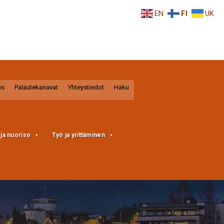
EN
FI
UK
us
Palautekanavat
Yhteystiedot
Haku
a ja nuoriso
Työ ja yrittäminen