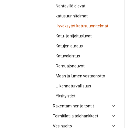
Nähtävillä olevat
katusuunnitelmat
Hyväksytyt katusuunnitelmat
Katu- ja sijoitusluvat
Katujen auraus
Katuvalaistus
Romuajoneuvot
Maan ja lumen vastaanotto
Liikenneturvallisuus
Yksityistiet
Rakentaminen ja tontit
Toimitilat ja talohankkeet
Vesihuolto