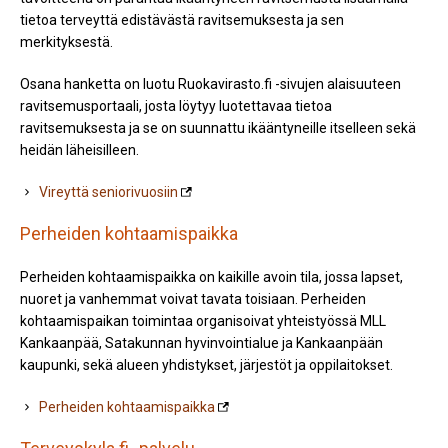
tietoa terveyttä edistävästä ravitsemuksesta ja sen
merkityksestä.
Osana hanketta on luotu Ruokavirasto.fi -sivujen alaisuuteen
ravitsemusportaali, josta löytyy luotettavaa tietoa
ravitsemuksesta ja se on suunnattu ikääntyneille itselleen sekä
heidän läheisilleen.
Vireyttä seniorivuosiin
Perheiden kohtaamispaikka
Perheiden kohtaamispaikka on kaikille avoin tila, jossa lapset,
nuoret ja vanhemmat voivat tavata toisiaan. Perheiden
kohtaamispaikan toimintaa organisoivat yhteistyössä MLL
Kankaanpää, Satakunnan hyvinvointialue ja Kankaanpään
kaupunki, sekä alueen yhdistykset, järjestöt ja oppilaitokset.
Perheiden kohtaamispaikka