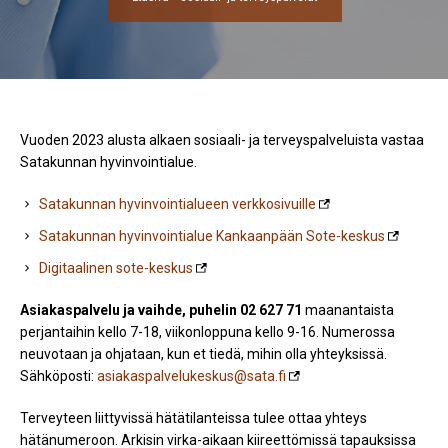
Vuoden 2023 alusta alkaen sosiaali- ja terveyspalveluista vastaa
Satakunnan hyvinvointialue.
Satakunnan hyvinvointialueen verkkosivuille
Satakunnan hyvinvointialue Kankaanpään Sote-keskus
Digitaalinen sote-keskus
Asiakaspalvelu ja vaihde, puhelin 02 627 71
maanantaista
perjantaihin kello 7-18, viikonloppuna kello 9-16. Numerossa
neuvotaan ja ohjataan, kun et tiedä, mihin olla yhteyksissä.
Sähköposti:
asiakaspalvelukeskus@sata.fi
Terveyteen liittyvissä hätätilanteissa tulee ottaa yhteys
hätänumeroon. Arkisin virka-aikaan kiireettömissä tapauksissa