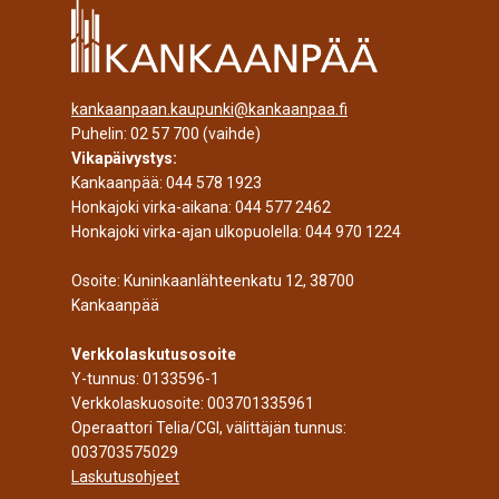
kankaanpaan.kaupunki@kankaanpaa.fi
Puhelin:
02 57 700
(vaihde)
Vikapäivystys:
Kankaanpää:
044 578 1923
Honkajoki virka-aikana:
044 577 2462
Honkajoki virka-ajan ulkopuolella:
044 970 1224
Osoite: Kuninkaanlähteenkatu 12, 38700
Kankaanpää
Verkkolaskutusosoite
Y-tunnus: 0133596-1
Verkkolaskuosoite: 003701335961
Operaattori Telia/CGI, välittäjän tunnus:
003703575029
Laskutusohjeet