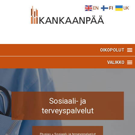
Skip
Skip
EN
FI
UK
to
to
Content
navigation
OIKOPOLUT
VALIKKO
Sosiaali- ja
terveyspalvelut
Etusivu
»
Sosiaali- ja terveyspalvelut