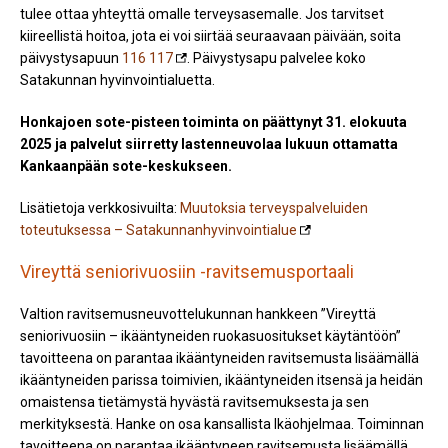
tulee ottaa yhteyttä omalle terveysasemalle. Jos tarvitset
kiireellistä hoitoa, jota ei voi siirtää seuraavaan päivään, soita
päivystysapuun
116 117
. Päivystysapu palvelee koko
Satakunnan hyvinvointialuetta.
Honkajoen
sote-pisteen toiminta on päättynyt 31. elokuuta
2025 ja palvelut siirretty lastenneuvolaa lukuun ottamatta
Kankaanpään sote-keskukseen.
Lisätietoja verkkosivuilta:
Muutoksia terveyspalveluiden
toteutuksessa – Satakunnanhyvinvointialue
Vireyttä seniorivuosiin -ravitsemusportaali
Valtion ravitsemusneuvottelukunnan hankkeen ”Vireyttä
seniorivuosiin – ikääntyneiden ruokasuositukset käytäntöön”
tavoitteena on parantaa ikääntyneiden ravitsemusta lisäämällä
ikääntyneiden parissa toimivien, ikääntyneiden itsensä ja heidän
omaistensa tietämystä hyvästä ravitsemuksesta ja sen
merkityksestä. Hanke on osa kansallista Ikäohjelmaa. Toiminnan
tavoitteena on parantaa ikääntyneen ravitsemusta lisäämällä