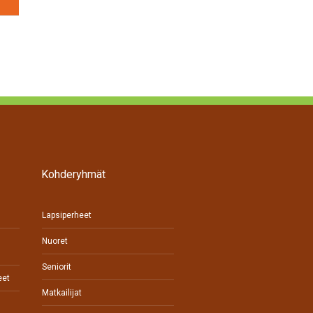
Kohderyhmät
Lapsiperheet
Nuoret
Seniorit
eet
Matkailijat