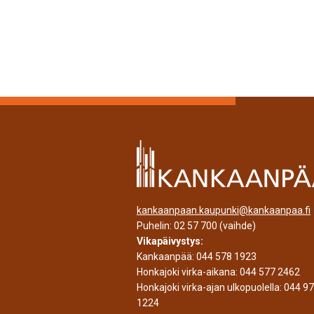
kankaanpaan.kaupunki@kankaanpaa.fi
Puhelin:
02 57 700
(vaihde)
Vikapäivystys:
Kankaanpää:
044 578 1923
Honkajoki virka-aikana:
044 577 2462
Honkajoki virka-ajan ulkopuolella:
044 9
1224