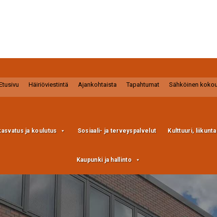
Etusivu
Häiriöviestintä
Ajankohtaista
Tapahtumat
Sähköinen koko
kasvatus ja koulutus
Sosiaali- ja terveyspalvelut
Kulttuuri, liikunt
Kaupunki ja hallinto