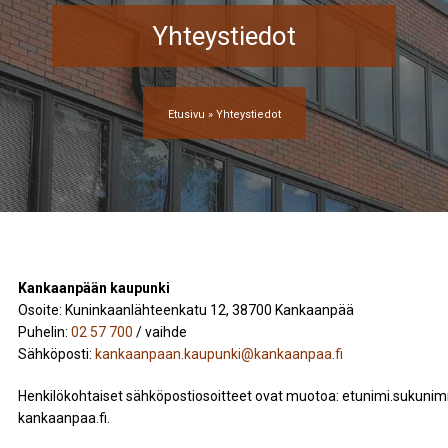
Yhteystiedot
Etusivu
»
Yhteystiedot
Kankaanpään kaupunki
Osoite: Kuninkaanlähteenkatu 12, 38700 Kankaanpää
Puhelin:
02 57 700
/ vaihde
Sähköposti:
kankaanpaan.kaupunki@kankaanpaa.fi
Henkilökohtaiset sähköpostiosoitteet ovat muotoa: etunimi.sukunimi
kankaanpaa.fi.