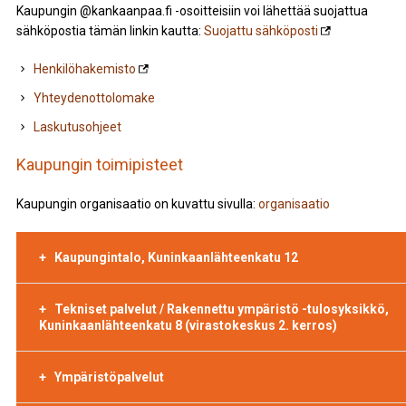
Kaupungin @kankaanpaa.fi -osoitteisiin voi lähettää suojattua
sähköpostia tämän linkin kautta:
Suojattu sähköposti
Henkilöhakemisto
Yhteydenottolomake
Laskutusohjeet
Kaupungin toimipisteet
Kaupungin organisaatio on kuvattu sivulla:
organisaatio
Kaupungintalo, Kuninkaanlähteenkatu 12
Tekniset palvelut / Rakennettu ympäristö -tulosyksikkö,
Kuninkaanlähteenkatu 8 (virastokeskus 2. kerros)
Ympäristöpalvelut