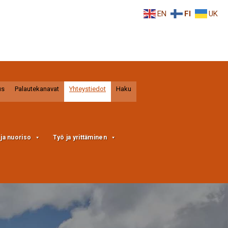
EN
FI
UK
us
Palautekanavat
Yhteystiedot
Haku
a ja nuoriso
Työ ja yrittäminen