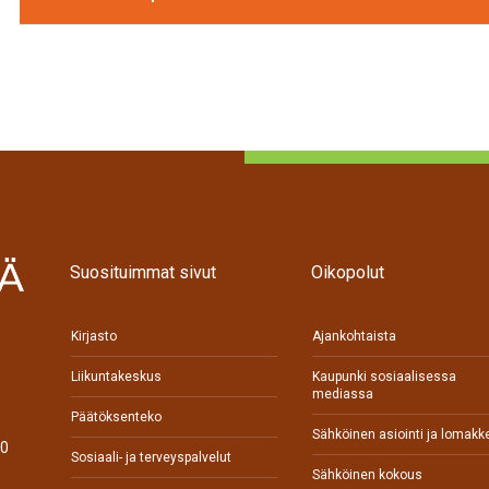
Suosituimmat sivut
Oikopolut
Kirjasto
Ajankohtaista
Liikuntakeskus
Kaupunki sosiaalisessa
mediassa
Päätöksenteko
Sähköinen asiointi ja lomakk
70
Sosiaali- ja terveyspalvelut
Sähköinen kokous