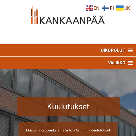
Skip
Skip
EN
FI
UK
to
to
Content
navigation
OIKOPOLUT
VALIKKO
Kuulutukset
Etusivu
»
Kaupunki ja hallinto
»
Asiointi
»
Kuulutukset