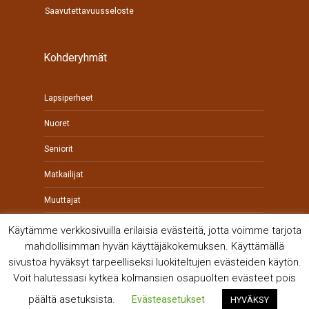
Saavutettavuusseloste
Kohderyhmät
Lapsiperheet
Nuoret
Seniorit
Matkailijat
Muuttajat
Yrittäjät
Käytämme verkkosivuilla erilaisia evästeitä, jotta voimme tarjota
mahdollisimman hyvän käyttäjäkokemuksen. Käyttämällä
sivustoa hyväksyt tarpeelliseksi luokiteltujen evästeiden käytön.
Voit halutessasi kytkeä kolmansien osapuolten evästeet pois
päältä asetuksista.
Evästeasetukset
HYVÄKSY
© Kankaanpään kaupunki