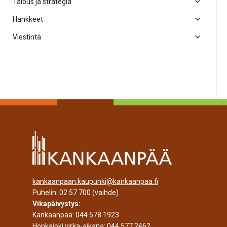
Talous ja strategia
Hankkeet
Viestintä
kankaanpaan.kaupunki@kankaanpaa.fi
Puhelin:
02 57 700
(vaihde)
Vikapäivystys:
Kankaanpää:
044 578 1923
Honkajoki virka-aikana:
044 577 2462