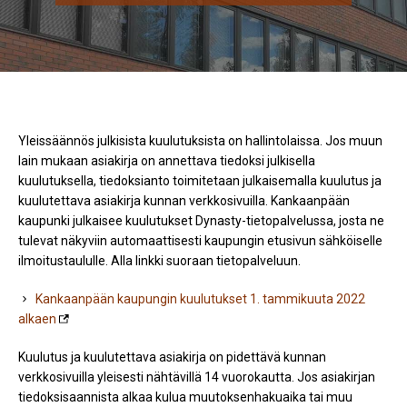
Yleissäännös julkisista kuulutuksista on hallintolaissa. Jos muun
lain mukaan asiakirja on annettava tiedoksi julkisella
kuulutuksella, tiedoksianto toimitetaan julkaisemalla kuulutus ja
kuulutettava asiakirja kunnan verkkosivuilla. Kankaanpään
kaupunki julkaisee kuulutukset Dynasty-tietopalvelussa, josta ne
tulevat näkyviin automaattisesti kaupungin etusivun sähköiselle
ilmoitustaululle. Alla linkki suoraan tietopalveluun.
Kankaanpään kaupungin kuulutukset 1. tammikuuta 2022
alkaen
Kuulutus ja kuulutettava asiakirja on pidettävä kunnan
verkkosivuilla yleisesti nähtävillä 14 vuorokautta. Jos asiakirjan
tiedoksisaannista alkaa kulua muutoksenhakuaika tai muu