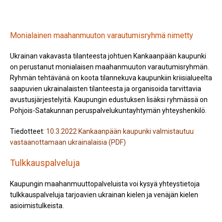
Monialainen maahanmuuton varautumisryhmä nimetty
Ukrainan vakavasta tilanteesta johtuen Kankaanpään kaupunki
on perustanut monialaisen maahanmuuton varautumisryhmän.
Ryhmän tehtävänä on koota tilannekuva kaupunkiin kriisialueelta
saapuvien ukrainalaisten tilanteesta ja organisoida tarvittavia
avustusjärjestelyitä. Kaupungin edustuksen lisäksi ryhmässä on
Pohjois-Satakunnan peruspalvelukuntayhtymän yhteyshenkilö.
Tiedotteet:
10.3.2022 Kankaanpään kaupunki valmistautuu
vastaanottamaan ukrainalaisia (PDF)
Tulkkauspalveluja
Kaupungin maahanmuuttopalveluista voi kysyä yhteystietoja
tulkkauspalveluja tarjoavien ukrainan kielen ja venäjän kielen
asioimistulkeista.