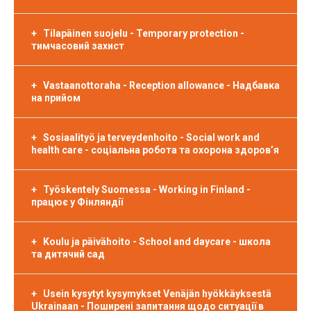
Tilapäinen suojelu - Temporary protection -
тимчасовий захист
Vastaanottoraha - Reception allowance - Надбавка
на прийом
Sosiaalityö ja terveydenhoito - Social work and
health care - соціальна робота та охорона здоров’я
Työskentely Suomessa - Working in Finland -
працює у Фінляндії
Koulu ja päivähoito - School and daycare - школа
та дитячий сад
Usein kysytyt kysymykset Venäjän hyökkäyksestä
Ukrainaan - Поширені запитання щодо ситуації в