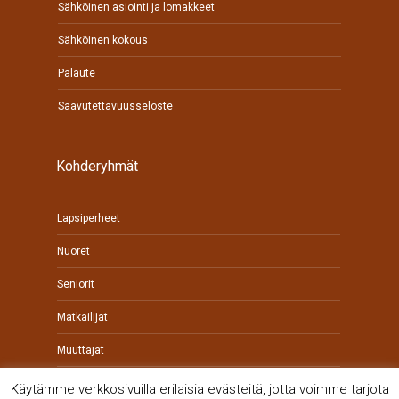
Sähköinen asiointi ja lomakkeet
Sähköinen kokous
Palaute
Saavutettavuusseloste
Kohderyhmät
Lapsiperheet
Nuoret
Seniorit
Matkailijat
Muuttajat
Yrittäjät
Käytämme verkkosivuilla erilaisia evästeitä, jotta voimme tarjota