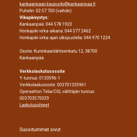
kankaanpaan.kaupunki@kankaanpaa.fi
Puhelin:
02 57 700
(vaihde)
Vikapäivystys:
Kankaanpää:
044 578 1923
Honkajoki virka-aikana:
044 577 2462
Honkajoki virka-ajan ulkopuolella:
044 970 1224
Osoite: Kuninkaanlähteenkatu 12, 38700
Kankaanpää
Verkkolaskutusosoite
Y-tunnus: 0133596-1
Verkkolaskuosoite: 003701335961
Operaattori Telia/CGI, välittäjän tunnus:
003703575029
Laskutusohjeet
Suosituimmat sivut