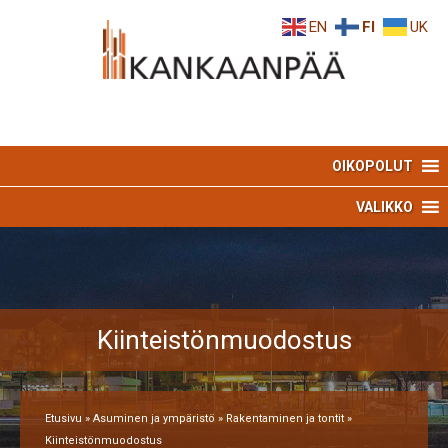
Skip
Skip
EN
FI
UK
to
to
Content
navigation
OIKOPOLUT
VALIKKO
Kiinteistönmuodostus
Etusivu
»
Asuminen ja ympäristö
»
Rakentaminen ja tontit
»
Kiinteistönmuodostus