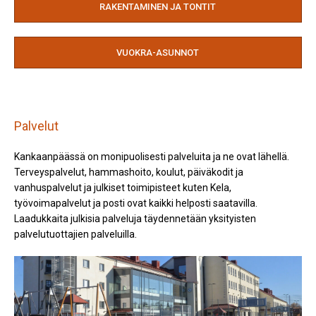
RAKENTAMINEN JA TONTIT
VUOKRA-ASUNNOT
Palvelut
Kankaanpäässä on monipuolisesti palveluita ja ne ovat lähellä.
Terveyspalvelut, hammashoito, koulut, päiväkodit ja
vanhuspalvelut ja julkiset toimipisteet kuten Kela,
työvoimapalvelut ja posti ovat kaikki helposti saatavilla.
Laadukkaita julkisia palveluja täydennetään yksityisten
palvelutuottajien palveluilla.