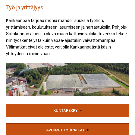
Työ ja yrittäjyys
Kankaanpää tarjoaa monia mahdollisuuksia työhön,
yrittämiseen, koulutukseen, asumiseen ja harrastuksiin. Pohjois­-
Satakunnan alueella oleva maan kattavin valokuituverkko tekee
niin työskentelystä kuin vapaa-­ajastakin vaivattomampaa.
Välimatkat eivät ole este; voit olla Kankaanpäästä käsin
yhteydessä mihin vaan.
KUNTAREKRY
AVOIMET TYÖPAIKAT