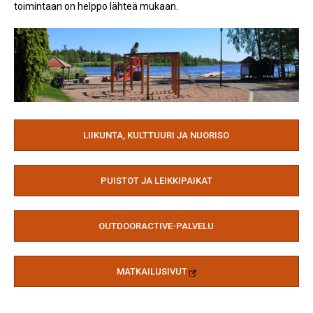
toimintaan on helppo lähteä mukaan.
LIIKUNTA, KULTTUURI JA NUORISO
PUISTOT JA LEIKKIPAIKAT
OUTDOORACTIVE-PALVELU
MATKAILUSIVUT