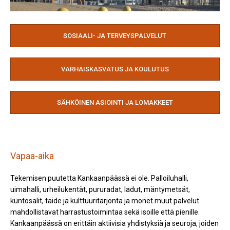
SOSIAALI- JA TERVEYSPALVELUT
VARHAISKASVATUS JA KOULUTUS
SÄHKÖINEN ASIOINTI JA LOMAKKEET
Vapaa-aika
Tekemisen puutetta Kankaanpäässä ei ole. Palloiluhalli,
uimahalli, urheilukentät, pururadat, ladut, mäntymetsät,
kuntosalit, taide­ ja kulttuuritarjonta ja monet muut palvelut
mahdollistavat harrastustoimintaa sekä isoille että pienille.
Kankaanpäässä on erittäin aktiivisia yhdistyksiä ja seuroja, joiden