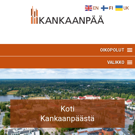
Skip
Skip
EN
FI
UK
to
to
Content
navigation
OIKOPOLUT
VALIKKO
Koti
Kankaanpäästä