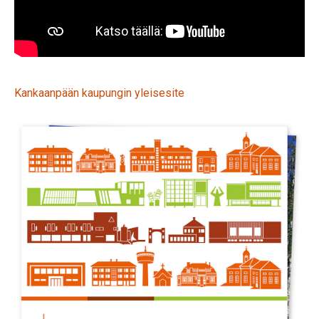
Kankaanpään kaupungin yleisesite