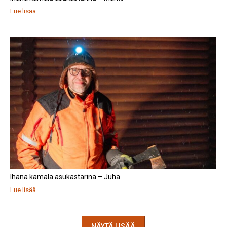
Lue lisää
Ihana kamala asukastarina – Juha
Lue lisää
NÄYTÄ LISÄÄ