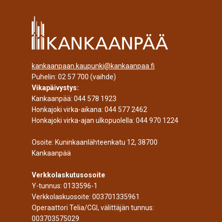
kankaanpaan.kaupunki@kankaanpaa.fi
Puhelin:
02 57 700
(vaihde)
Vikapäivystys:
Kankaanpää:
044 578 1923
Honkajoki virka-aikana:
044 577 2462
Honkajoki virka-ajan ulkopuolella:
044 970 1224
Osoite: Kuninkaanlähteenkatu 12, 38700
Kankaanpää
Verkkolaskutusosoite
Y-tunnus: 0133596-1
Verkkolaskuosoite: 003701335961
Operaattori Telia/CGI, välittäjän tunnus:
003703575029