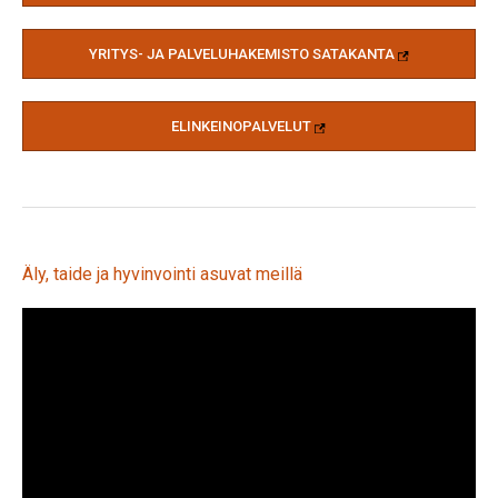
YRITYS- JA PALVELUHAKEMISTO SATAKANTA
ELINKEINOPALVELUT
Äly, taide ja hyvinvointi asuvat meillä