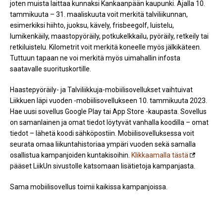
joten muista laittaa kunnaksi Kankaanpään kaupunki. Ajalla
10.
tammikuuta – 31. maaliskuuta
voit merkitä talviliikunnan,
esimerkiksi hiihto, juoksu, kävely, frisbeegolf, luistelu,
lumikenkäily, maastopyöräily, potkukelkkailu, pyöräily, retkeily tai
retkiluistelu. Kilometrit voit merkitä koneelle myös jälkikäteen.
Tuttuun tapaan ne voi merkitä myös uimahallin infosta
saatavalle suorituskortille.
Haastepyöräily- ja Talviliikkuja-mobiilisovellukset vaihtuivat
Liikkuen läpi vuoden -mobiilisovellukseen 10. tammikuuta 2023.
Hae uusi sovellus Google Play tai App Store -kaupasta. Sovellus
on samanlainen ja omat tiedot löytyvät vanhalla koodilla – omat
tiedot – lähetä koodi sähköpostiin. Mobiilisovelluksessa voit
seurata omaa liikuntahistoriaa ympäri vuoden sekä samalla
osallistua kampanjoiden kuntakisoihin.
Klikkaamalla tästä
pääset LiikUn sivustolle katsomaan lisätietoja kampanjasta.
Sama mobiilisovellus toimii kaikissa kampanjoissa.