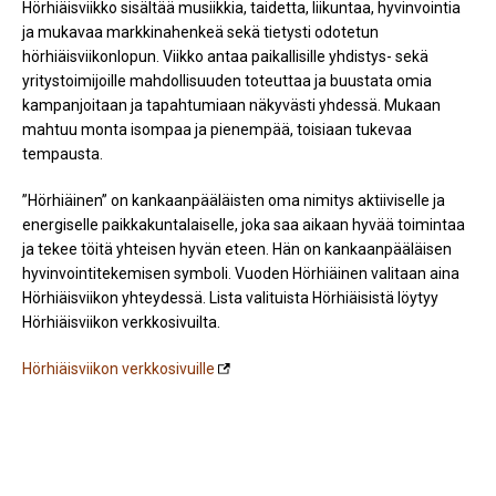
Hörhiäisviikko sisältää musiikkia, taidetta, liikuntaa, hyvinvointia
ja mukavaa markkinahenkeä sekä tietysti odotetun
hörhiäisviikonlopun. Viikko antaa paikallisille yhdistys- sekä
yritystoimijoille mahdollisuuden toteuttaa ja buustata omia
kampanjoitaan ja tapahtumiaan näkyvästi yhdessä. Mukaan
mahtuu monta isompaa ja pienempää, toisiaan tukevaa
tempausta.
”Hörhiäinen” on kankaanpääläisten oma nimitys aktiiviselle ja
energiselle paikkakuntalaiselle, joka saa aikaan hyvää toimintaa
ja tekee töitä yhteisen hyvän eteen. Hän on kankaanpääläisen
hyvinvointitekemisen symboli. Vuoden Hörhiäinen valitaan aina
Hörhiäisviikon yhteydessä. Lista valituista Hörhiäisistä löytyy
Hörhiäisviikon verkkosivuilta.
Hörhiäisviikon verkkosivuille