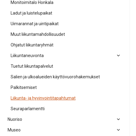
Monitoimitalo Honkala
Ladut ja luistelupaikat
Uimarannat ja uintipaikat
Muut liikuntamahdollisuudet
Ohjatut liikuntaryhmät
Liikuntaneuvonta
Tuetut liikuntapalvelut
Salien ja ulkoalueiden käyttövuorohakemukset
Palkitsemiset
Liikunta- ja hyvinvointitapahtumat
Seuraparlamentti
Nuoriso
Museo