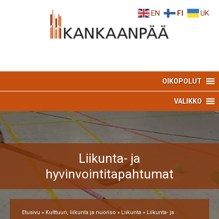
Skip
Skip
EN
FI
UK
to
to
Content
navigation
OIKOPOLUT
VALIKKO
Liikunta- ja
hyvinvointitapahtumat
Etusivu
»
Kulttuuri, liikunta ja nuoriso
»
Liikunta
»
Liikunta- ja