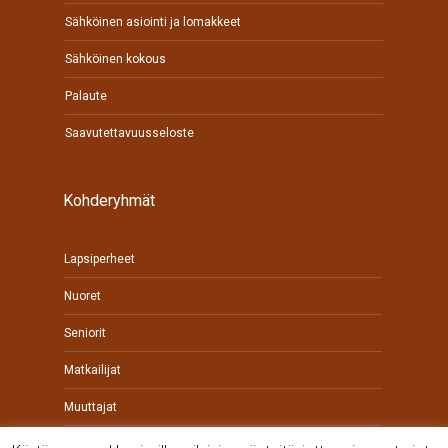
Sähköinen asiointi ja lomakkeet
Sähköinen kokous
Palaute
Saavutettavuusseloste
Kohderyhmät
Lapsiperheet
Nuoret
Seniorit
Matkailijat
Muuttajat
Yrittäjät