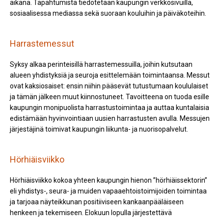
aikana. Tapahtumista tiedotetaan kaupungin verkkosivuilla,
sosiaalisessa mediassa sekä suoraan kouluihin ja päiväkoteihin.
Harrastemessut
Syksy alkaa perinteisillä harrastemessuilla, joihin kutsutaan
alueen yhdistyksiä ja seuroja esittelemään toimintaansa. Messut
ovat kaksiosaiset: ensin niihin pääsevät tutustumaan koululaiset
ja tämän jälkeen muut kiinnostuneet. Tavoitteena on tuoda esille
kaupungin monipuolista harrastustoimintaa ja auttaa kuntalaisia
edistämään hyvinvointiaan uusien harrastusten avulla. Messujen
järjestäjinä toimivat kaupungin liikunta- ja nuorisopalvelut.
Hörhiäisviikko
Hörhiäisviikko kokoa yhteen kaupungin hienon ”hörhiäissektorin”
eli yhdistys-, seura- ja muiden vapaaehtoistoimijoiden toimintaa
ja tarjoaa näyteikkunan positiiviseen kankaanpääläiseen
henkeen ja tekemiseen. Elokuun lopulla järjestettävä