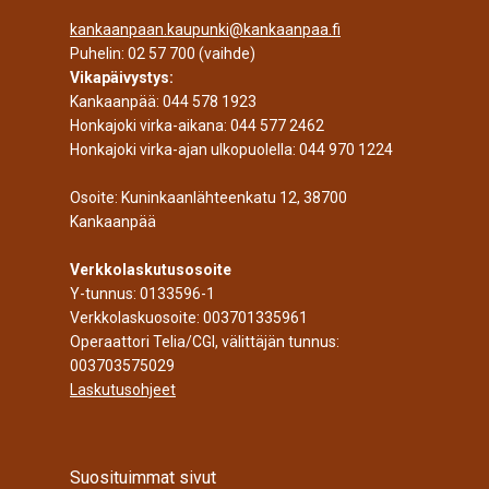
kankaanpaan.kaupunki@kankaanpaa.fi
Puhelin:
02 57 700
(vaihde)
Vikapäivystys:
Kankaanpää:
044 578 1923
Honkajoki virka-aikana:
044 577 2462
Honkajoki virka-ajan ulkopuolella:
044 970 1224
Osoite: Kuninkaanlähteenkatu 12, 38700
Kankaanpää
Verkkolaskutusosoite
Y-tunnus: 0133596-1
Verkkolaskuosoite: 003701335961
Operaattori Telia/CGI, välittäjän tunnus:
003703575029
Laskutusohjeet
Suosituimmat sivut