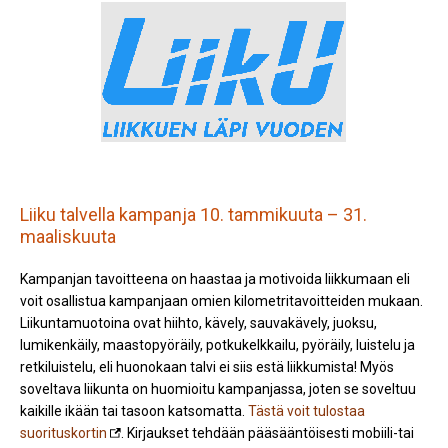
Liiku talvella kampanja 10. tammikuuta – 31.
maaliskuuta
Kampanjan tavoitteena on haastaa ja motivoida liikkumaan eli
voit osallistua kampanjaan omien kilometritavoitteiden mukaan.
Liikuntamuotoina ovat hiihto, kävely, sauvakävely, juoksu,
lumikenkäily, maastopyöräily, potkukelkkailu, pyöräily, luistelu ja
retkiluistelu, eli huonokaan talvi ei siis estä liikkumista! Myös
soveltava liikunta on huomioitu kampanjassa, joten se soveltuu
kaikille ikään tai tasoon katsomatta.
Tästä voit tulostaa
suorituskortin
. Kirjaukset tehdään pääsääntöisesti mobiili-tai