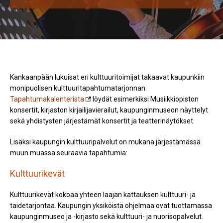
Kankaanpään lukuisat eri kulttuuritoimijat takaavat kaupunkiin
monipuolisen kulttuuritapahtumatarjonnan.
Tapahtumakalenterista
löydät esimerkiksi Musiikkiopiston
konsertit, kirjaston kirjailijavierailut, kaupunginmuseon näyttelyt
sekä yhdistysten järjestämät konsertit ja teatterinäytökset.
Lisäksi kaupungin kulttuuripalvelut on mukana järjestämässä
muun muassa seuraavia tapahtumia:
Kulttuurikevät
Kulttuurikevät kokoaa yhteen laajan kattauksen kulttuuri- ja
taidetarjontaa. Kaupungin yksiköistä ohjelmaa ovat tuottamassa
kaupunginmuseo ja -kirjasto sekä kulttuuri- ja nuorisopalvelut.