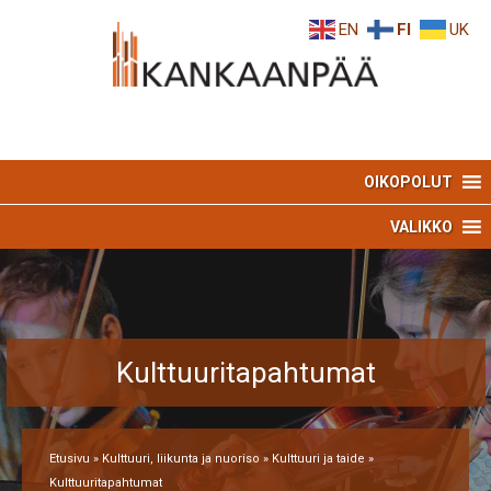
Skip
Skip
EN
FI
UK
to
to
Content
navigation
OIKOPOLUT
VALIKKO
Kulttuuritapahtumat
Etusivu
»
Kulttuuri, liikunta ja nuoriso
»
Kulttuuri ja taide
»
Kulttuuritapahtumat