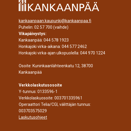
kankaanpaan.kaupunki@kankaanpaa.fi
Puhelin:
02 57 700
(vaihde)
Vikapäivystys:
Kankaanpää:
044 578 1923
Honkajoki virka-aikana:
044 577 2462
Honkajoki virka-ajan ulkopuolella:
044 970 1224
Osoite: Kuninkaanlähteenkatu 12, 38700
Kankaanpää
Verkkolaskutusosoite
Y-tunnus: 0133596-1
Verkkolaskuosoite: 003701335961
Operaattori Telia/CGI, välittäjän tunnus:
003703575029
Laskutusohjeet