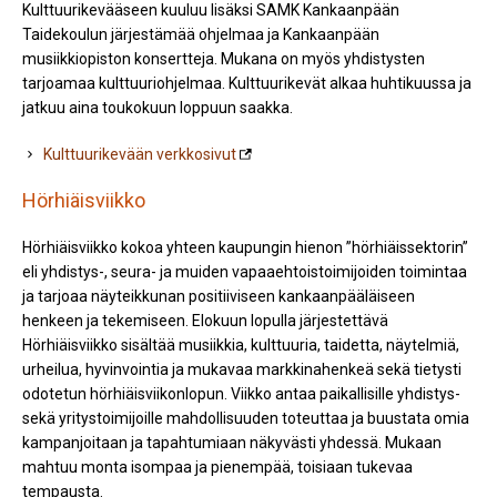
Kulttuurikevääseen kuuluu lisäksi SAMK Kankaanpään
Taidekoulun järjestämää ohjelmaa ja Kankaanpään
musiikkiopiston konsertteja. Mukana on myös yhdistysten
tarjoamaa kulttuuriohjelmaa. Kulttuurikevät alkaa huhtikuussa ja
jatkuu aina toukokuun loppuun saakka.
Kulttuurikevään verkkosivut
Hörhiäisviikko
Hörhiäisviikko kokoa yhteen kaupungin hienon ”hörhiäissektorin”
eli yhdistys-, seura- ja muiden vapaaehtoistoimijoiden toimintaa
ja tarjoaa näyteikkunan positiiviseen kankaanpääläiseen
henkeen ja tekemiseen. Elokuun lopulla järjestettävä
Hörhiäisviikko sisältää musiikkia, kulttuuria, taidetta, näytelmiä,
urheilua, hyvinvointia ja mukavaa markkinahenkeä sekä tietysti
odotetun hörhiäisviikonlopun. Viikko antaa paikallisille yhdistys-
sekä yritystoimijoille mahdollisuuden toteuttaa ja buustata omia
kampanjoitaan ja tapahtumiaan näkyvästi yhdessä. Mukaan
mahtuu monta isompaa ja pienempää, toisiaan tukevaa
tempausta.