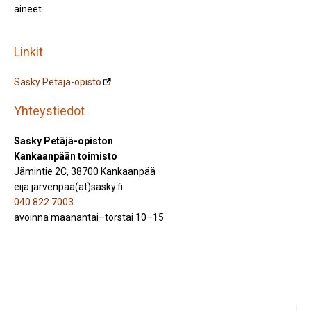
aineet.
Linkit
Sasky Petäjä-opisto
Yhteystiedot
Sasky Petäjä-opiston
Kankaanpään toimisto
Jämintie 2C, 38700 Kankaanpää
eija.jarvenpaa(at)sasky.fi
040 822 7003
avoinna
maanantai–
torstai
10–15