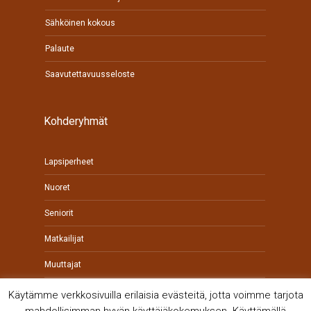
Sähköinen kokous
Palaute
Saavutettavuusseloste
Kohderyhmät
Lapsiperheet
Nuoret
Seniorit
Matkailijat
Muuttajat
Yrittäjät
Käytämme verkkosivuilla erilaisia evästeitä, jotta voimme tarjota
mahdollisimman hyvän käyttäjäkokemuksen. Käyttämällä