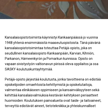
Kansalaisopistotoiminta käynnistyi Kankaanpäässä jo vuonna
1948 yhtenä ensimmäisistä maaseutuopistoista. Tänä päivänä
kansalaisopistotoimintaa toteuttaa Petäjä-opisto, joka on
seudullinen kansalaisopisto Kankaanpään, Karvian, Kihniön,
Parkanon, Hämeenkyrön ja Pomarkun kunnissa. Opisto on
vapaan sivistystyön valtionavun piirissä oleva oppilaitos ja osa
SASKY-koulutuskuntayhtymää.
Petäjä-opisto järjestää koulutusta, jonka tavoitteena on edistää
opiskelijoiden omaehtoista kehittymistä ja opiskelutaitoja,
valmentaa elinikäiseen oppimiseen ja kansainvälisyyteen sekä
kehittää kansalaisvalmiuksia kestävän kehityksen periaatteet
huomioiden. Koulutuksen painoalueita ovat taide- ja taitoaineet,
terveyttä edistävät aineet, tietotekniikka ja yhteiskunnalliset