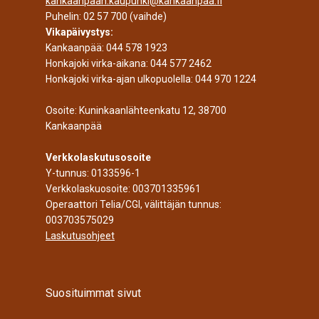
kankaanpaan.kaupunki@kankaanpaa.fi
Puhelin:
02 57 700
(vaihde)
Vikapäivystys:
Kankaanpää:
044 578 1923
Honkajoki virka-aikana:
044 577 2462
Honkajoki virka-ajan ulkopuolella:
044 970 1224
Osoite: Kuninkaanlähteenkatu 12, 38700
Kankaanpää
Verkkolaskutusosoite
Y-tunnus: 0133596-1
Verkkolaskuosoite: 003701335961
Operaattori Telia/CGI, välittäjän tunnus:
003703575029
Laskutusohjeet
Suosituimmat sivut