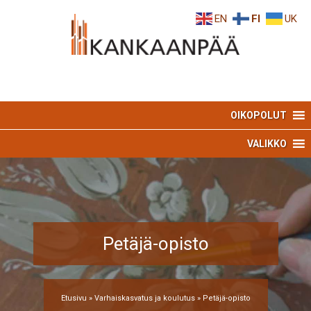
Skip
Skip
EN
FI
UK
to
to
Content
navigation
OIKOPOLUT
VALIKKO
Petäjä-opisto
Etusivu
»
Varhaiskasvatus ja koulutus
»
Petäjä-opisto