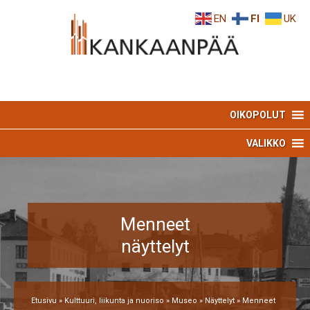
Skip
Skip
EN
FI
UK
to
to
Content
navigation
OIKOPOLUT
VALIKKO
Menneet
näyttelyt
Etusivu
»
Kulttuuri, liikunta ja nuoriso
»
Museo
»
Näyttelyt
»
Menneet