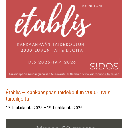
Établis – Kankaanpään taidekoulun 2000-luvun
taiteilijoita
17. toukokuuta 2025 – 19. huhtikuuta 2026