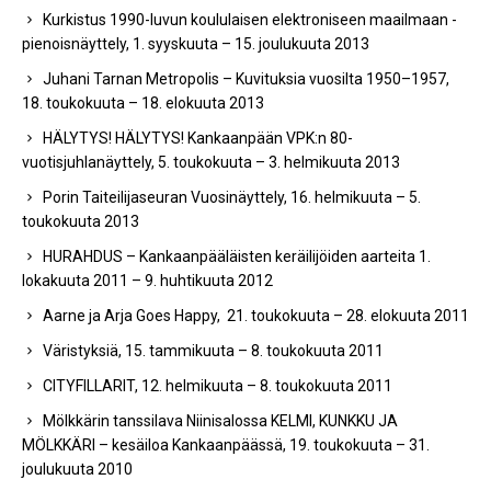
Kurkistus 1990-luvun koululaisen elektroniseen maailmaan -
pienoisnäyttely, 1. syyskuuta – 15. joulukuuta 2013
Juhani Tarnan Metropolis – Kuvituksia vuosilta 1950–1957,
18. toukokuuta – 18. elokuuta 2013
HÄLYTYS! HÄLYTYS! Kankaanpään VPK:n 80-
vuotisjuhlanäyttely, 5. toukokuuta – 3. helmikuuta 2013
Porin Taiteilijaseuran Vuosinäyttely, 16. helmikuuta – 5.
toukokuuta 2013
HURAHDUS – Kankaanpääläisten keräilijöiden aarteita 1.
lokakuuta 2011 – 9. huhtikuuta 2012
Aarne ja Arja Goes Happy, 21. toukokuuta – 28. elokuuta 2011
Väristyksiä, 15. tammikuuta – 8. toukokuuta 2011
CITYFILLARIT, 12. helmikuuta – 8. toukokuuta 2011
Mölkkärin tanssilava Niinisalossa KELMI, KUNKKU JA
MÖLKKÄRI – kesäiloa Kankaanpäässä, 19. toukokuuta – 31.
joulukuuta 2010