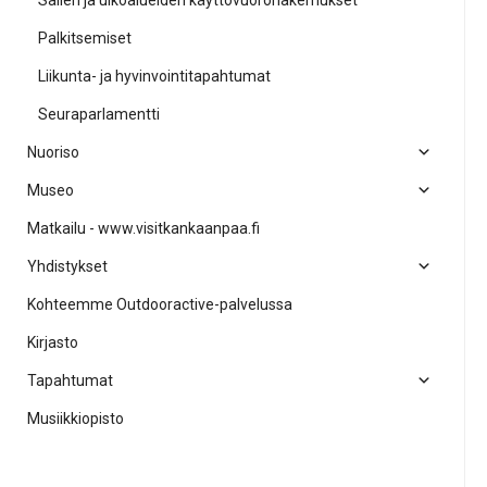
Salien ja ulkoalueiden käyttövuorohakemukset
Palkitsemiset
Liikunta- ja hyvinvointitapahtumat
Seuraparlamentti
Nuoriso
Museo
Matkailu - www.visitkankaanpaa.fi
Yhdistykset
Kohteemme Outdooractive-palvelussa
Kirjasto
Tapahtumat
Musiikkiopisto