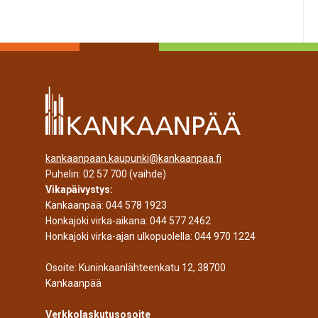
kankaanpaan.kaupunki@kankaanpaa.fi
Puhelin:
02 57 700
(vaihde)
Vikapäivystys:
Kankaanpää:
044 578 1923
Honkajoki virka-aikana:
044 577 2462
Honkajoki virka-ajan ulkopuolella:
044 970 1224
Osoite: Kuninkaanlähteenkatu 12, 38700
Kankaanpää
Verkkolaskutusosoite