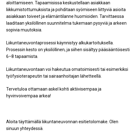
aloittamiseen. Tapaamisissa keskustellaan asiakkaan
liikkumistottumuksista ja pohditaan syömiseen liittyviä asioita
asiakkaan toiveet ja elämäntilanne huomioiden. Tarvittaessa
laaditaan yksilöllinen suunnitelma tukemaan pysyviä ja arkeen
sopivia muutoksia.
Liikuntaneuvontaprosessi käynnistyy alkukartoituksella.
Prosessin kesto on yksilöllinen, ja siihen sisältyy pääsääntöisesti
6–8 tapaamista.
Liikuntaneuvontaan voi hakeutua omatoimisesti tai esimerkiksi
työfysioterapeutin tai sairaanhoitajan lähetteellä.
Tervetuloa ottamaan askel kohti aktiivisempaa ja
hyvinvoivempaa arkea!
Aloita täyttämällä liikuntaneuvonnan esitietolomake. Olen
sinuun yhteydessä.