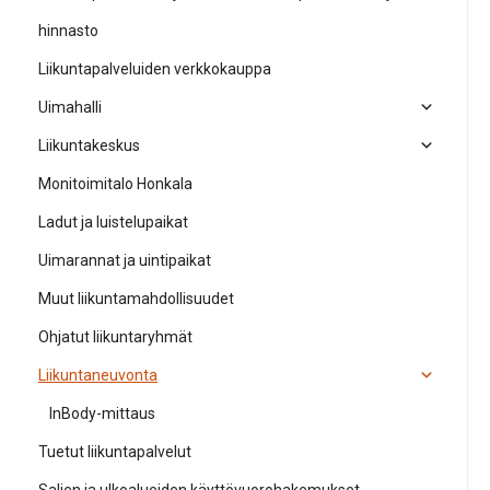
hinnasto
Liikuntapalveluiden verkkokauppa
Uimahalli
Liikuntakeskus
Monitoimitalo Honkala
Ladut ja luistelupaikat
Uimarannat ja uintipaikat
Muut liikuntamahdollisuudet
Ohjatut liikuntaryhmät
Liikuntaneuvonta
InBody-mittaus
Tuetut liikuntapalvelut