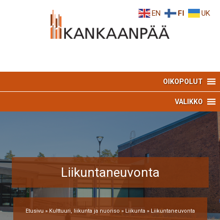
Skip
Skip
EN
FI
UK
to
to
Content
navigation
OIKOPOLUT
VALIKKO
Liikuntaneuvonta
Etusivu
»
Kulttuuri, liikunta ja nuoriso
»
Liikunta
»
Liikuntaneuvonta