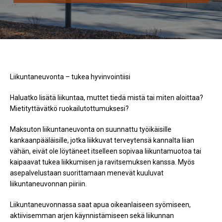
Liikuntaneuvonta – tukea hyvinvointiisi
Haluatko lisätä liikuntaa, muttet tiedä mistä tai miten aloittaa?
Mietityttävätkö ruokailutottumuksesi?
Maksuton liikuntaneuvonta on suunnattu työikäisille
kankaanpääläisille, jotka liikkuvat terveytensä kannalta liian
vähän, eivät ole löytäneet itselleen sopivaa liikuntamuotoa tai
kaipaavat tukea liikkumisen ja ravitsemuksen kanssa. Myös
asepalvelustaan suorittamaan menevät kuuluvat
liikuntaneuvonnan piiriin.
Liikuntaneuvonnassa saat apua oikeanlaiseen syömiseen,
aktiivisemman arjen käynnistämiseen sekä liikunnan