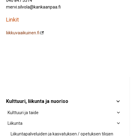
040 847 5514
mervi.silvola@kankaanpaa.fi
Linkit
liikkuvaaikuinen.fi
Kulttuuri, liikunta ja nuoriso
Kulttuuri ja taide
Liikunta
Liikuntapalveluiden ja kasvatuksen / opetuksen tilojen