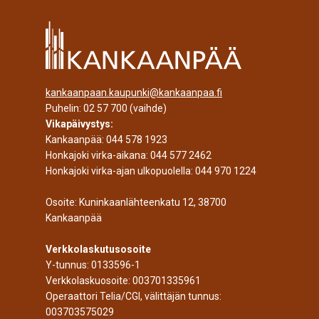
kankaanpaan.kaupunki@kankaanpaa.fi
Puhelin:
02 57 700
(vaihde)
Vikapäivystys:
Kankaanpää:
044 578 1923
Honkajoki virka-aikana:
044 577 2462
Honkajoki virka-ajan ulkopuolella:
044 970 1224
Osoite: Kuninkaanlähteenkatu 12, 38700
Kankaanpää
Verkkolaskutusosoite
Y-tunnus: 0133596-1
Verkkolaskuosoite: 003701335961
Operaattori Telia/CGI, välittäjän tunnus:
003703575029