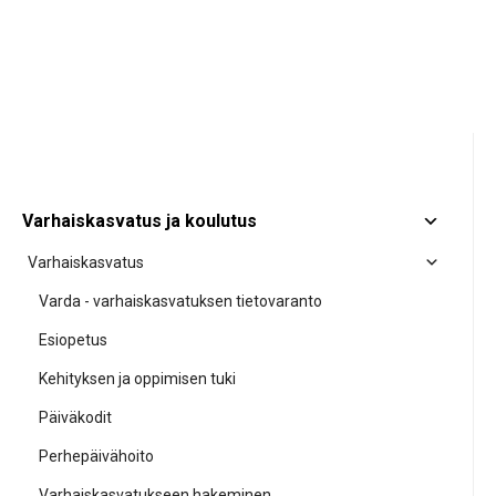
Varhaiskasvatus ja koulutus
Varhaiskasvatus
Varda - varhaiskasvatuksen tietovaranto
Esiopetus
Kehityksen ja oppimisen tuki
Päiväkodit
Perhepäivähoito
Varhaiskasvatukseen hakeminen