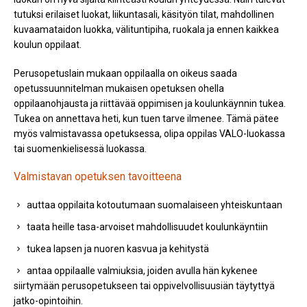
tutuksi erilaiset luokat, liikuntasali, käsityön tilat, mahdollinen
kuvaamataidon luokka, välituntipiha, ruokala ja ennen kaikkea
koulun oppilaat.
Perusopetuslain mukaan oppilaalla on oikeus saada
opetussuunnitelman mukaisen opetuksen ohella
oppilaanohjausta ja riittävää oppimisen ja koulunkäynnin tukea.
Tukea on annettava heti, kun tuen tarve ilmenee. Tämä pätee
myös valmistavassa opetuksessa, olipa oppilas VALO-luokassa
tai suomenkielisessä luokassa.
Valmistavan opetuksen tavoitteena
auttaa oppilaita kotoutumaan suomalaiseen yhteiskuntaan
taata heille tasa-arvoiset mahdollisuudet koulunkäyntiin
tukea lapsen ja nuoren kasvua ja kehitystä
antaa oppilaalle valmiuksia, joiden avulla hän kykenee
siirtymään perusopetukseen tai oppivelvollisuusiän täytyttyä
jatko-opintoihin.