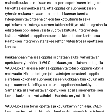
mahdollisuuksien mukaan esi- tai perusopetukseen. Integrointi
tarkoittaa esimerkiksi sitä, että oppilas on suomenkielisen
ryhmän mukana kuvaamataidon tai liikunnan tunnilla.
Integroinnin tavoitteena on edistää kotoutumista sekä
opiskeluvalmiuksien ja suomen taidon kehittymistä. Integroinnilla
edistetään oppilaiden välistä vuorovaikutusta. Integrointeja
lisätään vähitellen oppilaan suomen kielen taidon karttuessa.
Päätöksen integroinnista tekee rehtori yhteistyössä opettajien
kanssa.
Kankaanpään mallissa oppilas sijoitetaan aluksi valmistavan
opetuksen ryhmään eli VALO-luokkaan, jos sellainen on tarjolla.
VALO-luokan arjessa selviää oppilaan taitotaso, oppimiskyky ja
motivaatio. Näiden tietojen ja havaintojen perusteella oppilas
siirretään kokonaan suomenkieliseen luokkaan, kun koulun arki
sujuu suomen kielellä ja siirto tukee oppilaan koulunkäyntiä.
Saman ikäisillä valmistavan opetuksen lapsilla suomenkielisen
luokan luokkataso voi vaihdella. Harkinta on yksilöllistä.
VALO-luokassa toimii opettaja ja koulunkäynninohjaaja. VALO-
luokan on hyvä sijaita kiinteästi koulun yhteydessä. Näin tulevat