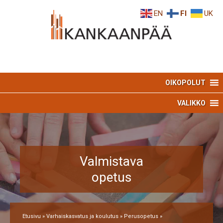
Skip
Skip
EN
FI
UK
to
to
Content
navigation
OIKOPOLUT
VALIKKO
Valmistava
opetus
Etusivu
»
Varhaiskasvatus ja koulutus
»
Perusopetus
»