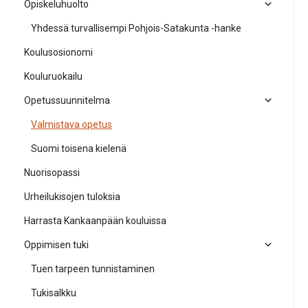
Opiskeluhuolto
Yhdessä turvallisempi Pohjois-Satakunta -hanke
Koulusosionomi
Kouluruokailu
Opetussuunnitelma
Valmistava opetus
Suomi toisena kielenä
Nuorisopassi
Urheilukisojen tuloksia
Harrasta Kankaanpään kouluissa
Oppimisen tuki
Tuen tarpeen tunnistaminen
Tukisalkku