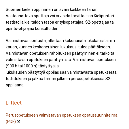
Suomen kielen oppiminen on avain kaikkeen tähän.
Vastaanottava opettaja voi arvioida tarvittaessa Kielipuntari-
testistöllä kielitaidon tasoa erityisopettajaa, S2-opettajaa tai
opinto-ohjaajaa konsultoiden.
Valmistavaa opetusta jatketaan kokonaisilla lukukausilla niin
kauan, kunnes keskeneräinen lukukausi tulee päätökseen.
Valmistavan opetuksen rahoituksen päättyminen ei tarkoita
valmistavan opetuksen päättymistä. Valmistavan opetuksen
(900 h tai 1000 h) täytyttyä ja
lukukauden päätyttyä oppilas saa valmistavasta opetuksesta
todistuksen ja jatkaa tämän jälkeen perusopetuksessa S2-
oppilaana.
Liitteet
Perusopetukseen valmistavan opetuksen opetussuunnitelma
(PDF)