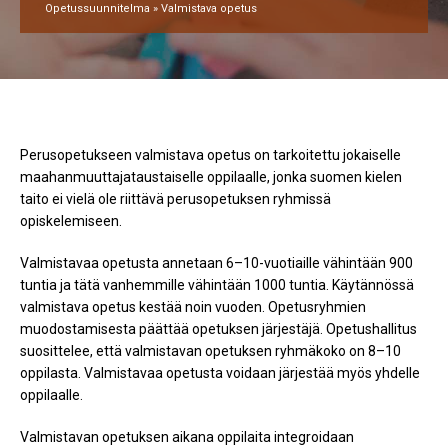
Opetussuunnitelma
»
Valmistava opetus
Perusopetukseen valmistava opetus on tarkoitettu jokaiselle
maahanmuuttajataustaiselle oppilaalle, jonka suomen kielen
taito ei vielä ole riittävä perusopetuksen ryhmissä
opiskelemiseen.
Valmistavaa opetusta annetaan 6–10-vuotiaille vähintään 900
tuntia ja tätä vanhemmille vähintään 1000 tuntia. Käytännössä
valmistava opetus kestää noin vuoden. Opetusryhmien
muodostamisesta päättää opetuksen järjestäjä. Opetushallitus
suosittelee, että valmistavan opetuksen ryhmäkoko on 8–10
oppilasta. Valmistavaa opetusta voidaan järjestää myös yhdelle
oppilaalle.
Valmistavan opetuksen aikana oppilaita integroidaan