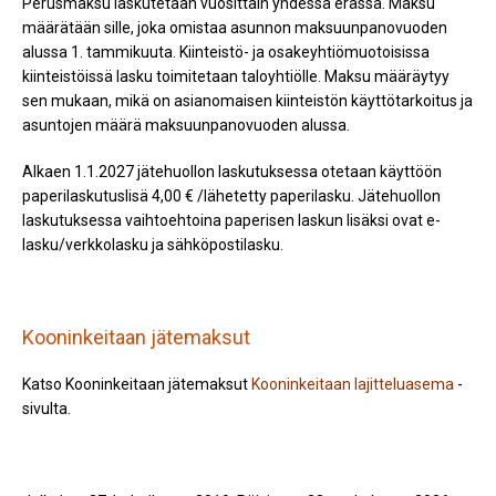
Perusmaksu laskutetaan vuosittain yhdessä erässä. Maksu
määrätään sille, joka omistaa asunnon maksuunpanovuoden
alussa 1. tammikuuta. Kiinteistö- ja osakeyhtiömuotoisissa
kiinteistöissä lasku toimitetaan taloyhtiölle. Maksu määräytyy
sen mukaan, mikä on asianomaisen kiinteistön käyttötarkoitus ja
asuntojen määrä maksuunpanovuoden alussa.
Alkaen 1.1.2027 jätehuollon laskutuksessa otetaan käyttöön
paperilaskutuslisä 4,00 € /lähetetty paperilasku. Jätehuollon
laskutuksessa vaihtoehtoina paperisen laskun lisäksi ovat e-
lasku/verkkolasku ja sähköpostilasku.
Kooninkeitaan jätemaksut
Katso Kooninkeitaan jätemaksut
Kooninkeitaan lajitteluasema
-
sivulta.