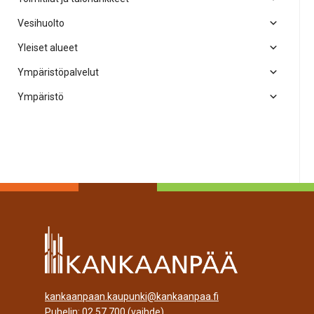
Vesihuolto
Yleiset alueet
Ympäristöpalvelut
Ympäristö
kankaanpaan.kaupunki@kankaanpaa.fi
Puhelin:
02 57 700
(vaihde)