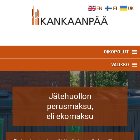
Skip
Skip
EN
FI
UK
to
to
Content
navigation
OIKOPOLUT
VALIKKO
Jätehuollon
perusmaksu,
eli ekomaksu