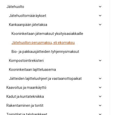
Jätehuolto
Jätehuoltomääräykset
Kankaanpään jätetaksa
Kooninkeitaan jätemaksut yksityisasiakkaille
Jätehuollon perusmaksu, eli ekomaksu
Bio- ja pakkausjätteiden tyhjennysmaksut
Kompostointirekisteri
Kooninkeitaan lajitteluasema
Jätteiden lajitteluohjeet ja vastaanottopaikat
Kaavoitus ja maankäyttö
Kadut ja kuntatekniikka
Rakentaminen ja tontit
Toimitilat ja talohankkeet