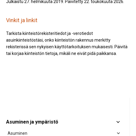
Julkaistu 27. helmikuuta 2019. Päivitetty 22. toukokuuta 2026.
Vinkit ja linkit
Tarkista kiinteistörekisteritiedot ja -verotiedot
asuinkiinteistöstäsi, onko kiinteistön rakennus merkitty
rekisterissä sen nykyisen käyttötarkoituksen mukaisesti. Päivitä
tai korjaa kiinteistön tietoja, mikäli ne eivät pidä paikkansa.
Asuminen ja ympäristö
Asuminen