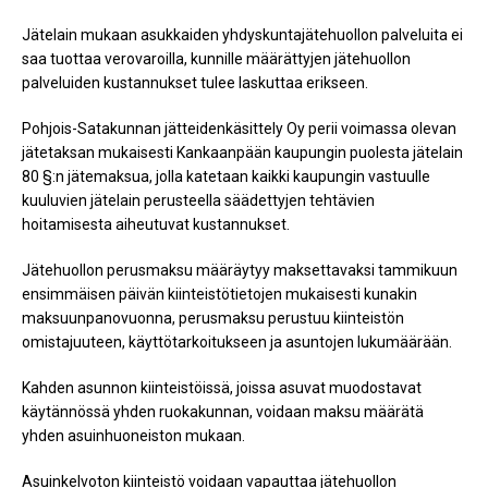
Jätelain mukaan asukkaiden yhdyskuntajätehuollon palveluita ei
saa tuottaa verovaroilla, kunnille määrättyjen jätehuollon
palveluiden kustannukset tulee laskuttaa erikseen.
Pohjois-Satakunnan jätteidenkäsittely Oy perii voimassa olevan
jätetaksan mukaisesti Kankaanpään kaupungin puolesta jätelain
80 §:n jätemaksua, jolla katetaan kaikki kaupungin vastuulle
kuuluvien jätelain perusteella säädettyjen tehtävien
hoitamisesta aiheutuvat kustannukset.
Jätehuollon perusmaksu määräytyy maksettavaksi tammikuun
ensimmäisen päivän kiinteistötietojen mukaisesti kunakin
maksuunpanovuonna, perusmaksu perustuu kiinteistön
omistajuuteen, käyttötarkoitukseen ja asuntojen lukumäärään.
Kahden asunnon kiinteistöissä, joissa asuvat muodostavat
käytännössä yhden ruokakunnan, voidaan maksu määrätä
yhden asuinhuoneiston mukaan.
Asuinkelvoton kiinteistö voidaan vapauttaa jätehuollon