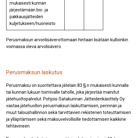
mukaisesti kunnan
järjestämään bio- ja
pakkausjätteiden
kuljetukseen/huoneisto
Perusmaksun arvonlisäverottomaan hintaan lisätään kulloinkin
voimassa oleva arvolisävero.
Perusmaksun laskutus
Perusmaksu on suoritettava jätelain 83 §:n mukaisesti kunnalle
tai kunnan lukuun toimivalle taholle, joka järjestää mainitut
jätehuoltopalvelut. Pohjois-Satakunnan Jätteidenkäsittely Oy
vastaa jätehuollon perusmaksun laskuttamisen, perinnän ja
muut taloushallinnon sekä tarvittavien rekisterien toteuttamisen
ja ylläpitämisen sekä maksuvelvollisille tiedottamisen kaikkine
tehtävineen.