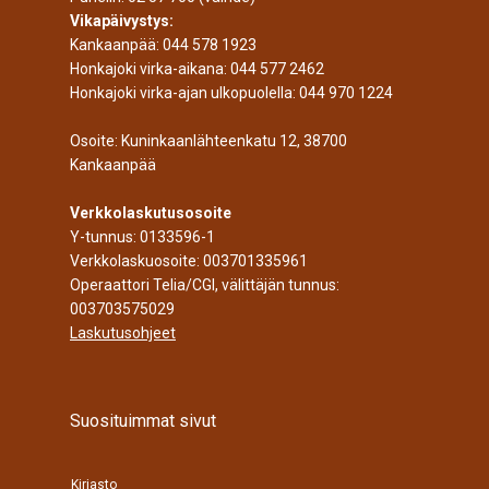
Vikapäivystys:
Kankaanpää:
044 578 1923
Honkajoki virka-aikana:
044 577 2462
Honkajoki virka-ajan ulkopuolella:
044 970 1224
Osoite: Kuninkaanlähteenkatu 12, 38700
Kankaanpää
Verkkolaskutusosoite
Y-tunnus: 0133596-1
Verkkolaskuosoite: 003701335961
Operaattori Telia/CGI, välittäjän tunnus:
003703575029
Laskutusohjeet
Suosituimmat sivut
Kirjasto