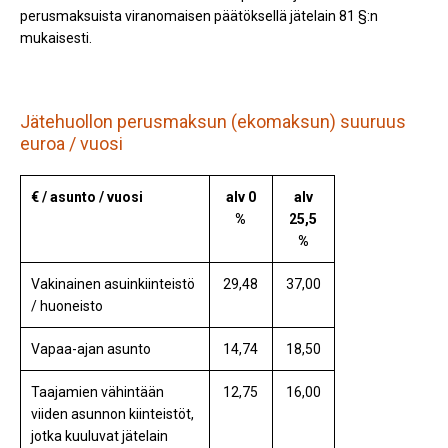
perusmaksuista viranomaisen päätöksellä jätelain 81 §:n
mukaisesti.
Jätehuollon perusmaksun (ekomaksun) suuruus
euroa / vuosi
€ / asunto / vuosi
alv 0
alv
%
25,5
%
Vakinainen asuinkiinteistö
29,48
37,00
/ huoneisto
Vapaa-ajan asunto
14,74
18,50
Taajamien vähintään
12,75
16,00
viiden asunnon kiinteistöt,
jotka kuuluvat jätelain