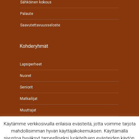
Sähköinen kokous
Palaute
Saavutettavuusseloste
Kohderyhmät
Lapsiperheet
Nuoret
Seniorit
Matkailijat
Muuttajat
Yrittäjät
Käytämme verkkosivuilla erilaisia evästeitä, jotta voimme tarjota
mahdollisimman hyvän käyttäjäkokemuksen. Käyttämällä
sivustoa hyväksyt tarpeelliseksi luokiteltujen evästeiden käytön.