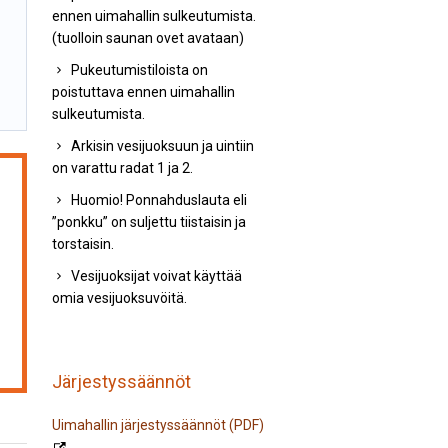
ennen uimahallin sulkeutumista.
(tuolloin saunan ovet avataan)
Pukeutumistiloista on
poistuttava ennen uimahallin
sulkeutumista.
Arkisin vesijuoksuun ja uintiin
on varattu radat 1 ja 2.
Huomio! Ponnahduslauta eli
”ponkku” on suljettu tiistaisin ja
torstaisin.
Vesijuoksijat voivat käyttää
omia vesijuoksuvöitä.
Järjestyssäännöt
Uimahallin järjestyssäännöt (PDF)