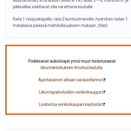
Muistattehan, että arkisin (kello 8-14) radat 3 – 6, monitoimi- ja
pikkuallas saattavat olla varattuina kouluille.
Rata 1 vesijuoksijoille, rata 2 kuntouimareille, hydrohex radan 1
matalassa päässä mahdollisuuksien mukaan. (tilat)
Poikkeavat aukioloajat ynnä muut tiedotusasiat
liikuntakeskuksen ilmoitustaululla
.
Ajantasainen altaan varaustilanne
Liikuntapalveluiden verkkokauppa
Lisätietoa verkkokaupan käytöstä