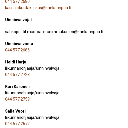
044 577 2680
kassa.liikuntakeskus@kankaanpaa.fi
Uinninvalvojat
sähköpostit muotoa: etunimi.sukunimi@kankaanpaa.fi
Uinninvalvonta
044 577 2686
Heidi Harju
liikunnanohjaaja/uinninvalvoja
044 577 2723
Kari Karonen
liikunnanohjaaja/uinninvalvoja
044 577 2759
Salla Vuori
liikunnanohjaaja/uinninvalvoja
044 577 2672