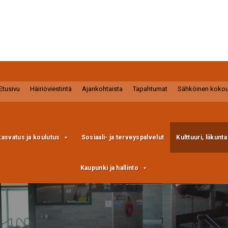
Etusivu
Häiriöviestintä
Ajankohtaista
Tapahtumat
Sähköinen koko
kasvatus ja koulutus
Sosiaali- ja terveyspalvelut
Kulttuuri, liikunt
Kaupunki ja hallinto