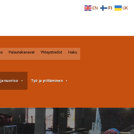
EN
FI
UK
us
Palautekanavat
Yhteystiedot
Haku
a ja nuoriso
Työ ja yrittäminen