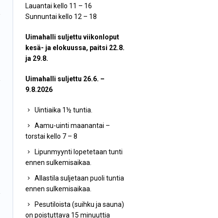
Lauantai kello 11 – 16
Sunnuntai kello 12 – 18
Uimahalli suljettu viikonloput
kesä- ja elokuussa, paitsi 22.8.
ja 29.8.
Uimahalli suljettu 26.6. –
9.8.2026
Uintiaika 1½ tuntia.
Aamu-uinti maanantai –
torstai kello 7 – 8
Lipunmyynti lopetetaan tunti
ennen sulkemisaikaa.
Allastila suljetaan puoli tuntia
ennen sulkemisaikaa.
Pesutiloista (suihku ja sauna)
on poistuttava 15 minuuttia