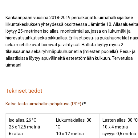
Kankaanpään vuosina 2018-2019 peruskorjattu uimahalli sijaitsee
liikuntakeskuksen yhteydessä osoitteessa Jämintie 10. Allasalueelt
löytyy 25-metrinen iso allas, monitoimiallas, jossa on liukumäki ja
hierovat suihkut sekä pikkuallas. Erilliset pesu- ja pukuhuonetilat naisi
sekä miehille ovat toimivat ja viihtyisät. Hallista löytyy myös 2
tilaussaunaa sekä ryhmäpukuhuonetila (miesten puolella). Pesu- ja
allastiloissa löytyy apuvälineitä esteettömään kulkuun. Tervetuloa
uimaan!
Tekniset tiedot
Katso tästä uimahallin pohjakuva (PDF)
Iso allas, 26 °C
Liukumäkiallas, 30
Lasten allas, 30 °C
25 x 12,5 metriä
°C
10 x 4 metriä
6 rataa
10 x 12 metriä
syvyys 0,6 metriä