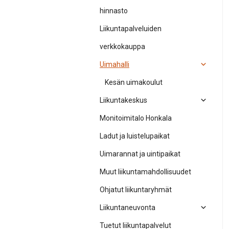
hinnasto
Liikuntapalveluiden
verkkokauppa
Uimahalli
Kesän uimakoulut
Liikuntakeskus
Monitoimitalo Honkala
Ladut ja luistelupaikat
Uimarannat ja uintipaikat
Muut liikuntamahdollisuudet
Ohjatut liikuntaryhmät
Liikuntaneuvonta
Tuetut liikuntapalvelut