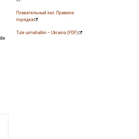
Плавательный зал. Правила
порядка
a
Tule uimahalliin – Ukraina (PDF)
lle