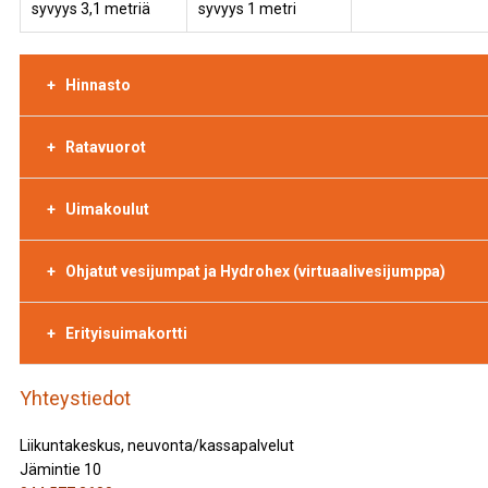
syvyys 3,1 metriä
syvyys 1 metri
Hinnasto
Ratavuorot
Uimakoulut
Ohjatut vesijumpat ja Hydrohex (virtuaalivesijumppa)
Erityisuimakortti
Yhteystiedot
Liikuntakeskus, neuvonta/kassapalvelut
Jämintie 10