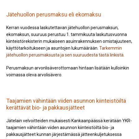
Jätehuollon perusmaksu eli ekomaksu
Kerran vuodessa laskutettavan jätehuollon perusmaksun,
ekomaksun, suuruus perustuu 1. tammikuuta laskutusvuonna
kiinteistörekisterin mukaiseen asuinrakennuksen omistajuuteen,
käyttötarkoitukseen ja asuntojen lukumäärään.
Tarkemmin
jätehuollon perusmaksusta ja sen suuruudesta tästä linkistä
.
Perusmaksun arvonlisäverottomaan hintaan lisätään kulloinkin
voimassa oleva arvolisävero.
Taajamien vähintään viiden asunnon kiinteistöiltä
kerättävät bio- ja pakkausjätteet
Jätelain velvoitteiden mukaisesti Kankaanpäässä kerätään YKR-
taajamien vähintään viiden asunnon kiinteistöiltä bio- ja
pakkausjätteet kunnan järjestämässä jätteenkuljetuksessa