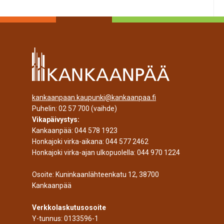
kankaanpaan.kaupunki@kankaanpaa.fi
Puhelin:
02 57 700
(vaihde)
Vikapäivystys:
Kankaanpää:
044 578 1923
Honkajoki virka-aikana:
044 577 2462
Honkajoki virka-ajan ulkopuolella:
044 970 1224
Osoite: Kuninkaanlähteenkatu 12, 38700
Kankaanpää
Verkkolaskutusosoite
Y-tunnus: 0133596-1