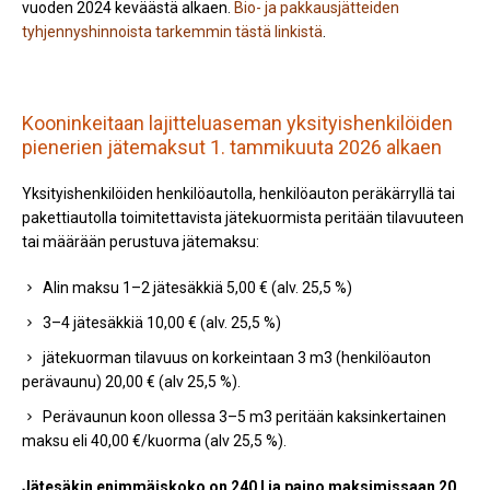
vuoden 2024 keväästä alkaen.
Bio- ja pakkausjätteiden
tyhjennyshinnoista tarkemmin tästä linkistä
.
Kooninkeitaan lajitteluaseman yksityishenkilöiden
pienerien jätemaksut 1. tammikuuta 2026 alkaen
Yksityishenkilöiden henkilöautolla, henkilöauton peräkärryllä tai
pakettiautolla toimitettavista jätekuormista peritään tilavuuteen
tai määrään perustuva jätemaksu:
Alin maksu 1–2 jätesäkkiä 5,00 € (alv. 25,5 %)
3–4 jätesäkkiä 10,00 € (alv. 25,5 %)
jätekuorman tilavuus on korkeintaan 3 m3 (henkilöauton
perävaunu) 20,00 € (alv 25,5 %).
Perävaunun koon ollessa 3–5 m3 peritään kaksinkertainen
maksu eli 40,00 €/kuorma (alv 25,5 %).
Jätesäkin enimmäiskoko on 240 l ja paino maksimissaan 20