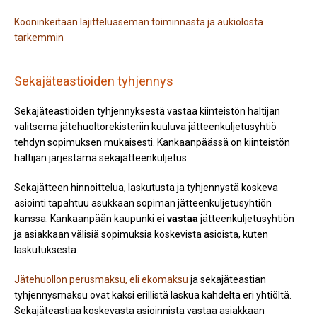
Kooninkeitaan lajitteluaseman toiminnasta ja aukiolosta
tarkemmin
Sekajäteastioiden tyhjennys
Sekajäteastioiden tyhjennyksestä vastaa kiinteistön haltijan
valitsema jätehuoltorekisteriin kuuluva jätteenkuljetusyhtiö
tehdyn sopimuksen mukaisesti. Kankaanpäässä on kiinteistön
haltijan järjestämä sekajätteenkuljetus.
Sekajätteen hinnoittelua, laskutusta ja tyhjennystä koskeva
asiointi tapahtuu asukkaan sopiman jätteenkuljetusyhtiön
kanssa.
Kankaanpään kaupunki
ei vastaa
jätteenkuljetusyhtiön
ja asiakkaan välisiä sopimuksia koskevista asioista, kuten
laskutuksesta.
Jätehuollon perusmaksu, eli ekomaksu
ja sekajäteastian
tyhjennysmaksu ovat kaksi erillistä laskua kahdelta eri yhtiöltä.
Sekajäteastiaa koskevasta asioinnista vastaa asiakkaan