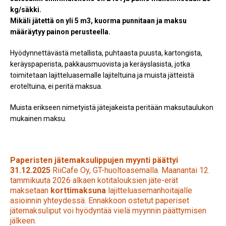
kg/säkki.
Mikäli jätettä on yli 5 m3, kuorma punnitaan ja maksu
määräytyy painon perusteella.
Hyödynnettävästä metallista, puhtaasta puusta, kartongista,
keräyspaperista, pakkausmuovista ja keräyslasista, jotka
toimitetaan lajitteluasemalle lajiteltuina ja muista jätteistä
eroteltuina, ei peritä maksua.
Muista erikseen nimetyistä jätejakeista peritään maksutaulukon
mukainen maksu.
Paperisten jätemaksulippujen myynti päättyi
31.12.2025
RiiCafe Oy, GT-huoltoasemalla. Maanantai 12.
tammikuuta 2026 alkaen kotitalouksien jäte-erät
maksetaan
korttimaksuna
lajitteluasemanhoitajalle
asioinnin yhteydessä. Ennakkoon ostetut paperiset
jätemaksuliput voi hyödyntää vielä myynnin päättymisen
jälkeen.