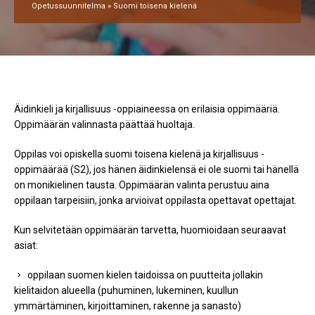
Opetussuunnitelma
»
Suomi toisena kielenä
Äidinkieli ja kirjallisuus -oppiaineessa on erilaisia oppimääriä.
Oppimäärän valinnasta päättää huoltaja.
Oppilas voi opiskella suomi toisena kielenä ja kirjallisuus -
oppimäärää (S2), jos hänen äidinkielensä ei ole suomi tai hänellä
on monikielinen tausta. Oppimäärän valinta perustuu aina
oppilaan tarpeisiin, jonka arvioivat oppilasta opettavat opettajat.
Kun selvitetään oppimäärän tarvetta, huomioidaan seuraavat
asiat:
oppilaan suomen kielen taidoissa on puutteita jollakin
kielitaidon alueella (puhuminen, lukeminen, kuullun
ymmärtäminen, kirjoittaminen, rakenne ja sanasto)