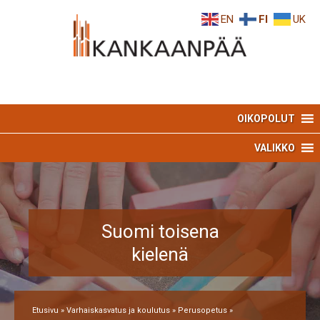
Skip
Skip
EN
FI
UK
to
to
Content
navigation
OIKOPOLUT
VALIKKO
Suomi toisena
kielenä
Etusivu
»
Varhaiskasvatus ja koulutus
»
Perusopetus
»