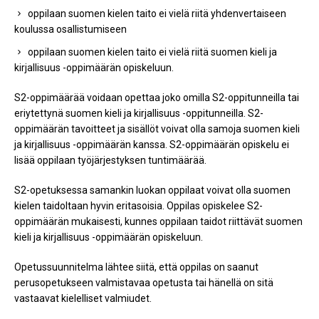
oppilaan suomen kielen taito ei vielä riitä yhdenvertaiseen
koulussa osallistumiseen
oppilaan suomen kielen taito ei vielä riitä suomen kieli ja
kirjallisuus -oppimäärän opiskeluun.
S2-oppimäärää voidaan opettaa joko omilla S2-oppitunneilla tai
eriytettynä suomen kieli ja kirjallisuus -oppitunneilla. S2-
oppimäärän tavoitteet ja sisällöt voivat olla samoja suomen kieli
ja kirjallisuus -oppimäärän kanssa. S2-oppimäärän opiskelu ei
lisää oppilaan työjärjestyksen tuntimäärää.
S2-opetuksessa samankin luokan oppilaat voivat olla suomen
kielen taidoltaan hyvin eritasoisia. Oppilas opiskelee S2-
oppimäärän mukaisesti, kunnes oppilaan taidot riittävät suomen
kieli ja kirjallisuus -oppimäärän opiskeluun.
Opetussuunnitelma lähtee siitä, että oppilas on saanut
perusopetukseen valmistavaa opetusta tai hänellä on sitä
vastaavat kielelliset valmiudet.