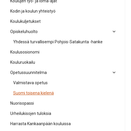
Koulujen työ- ja loma-ajat
Kodin ja koulun yhteistyö
Koulukuljetukset
Opiskeluhuolto
Yhdessä turvallisempi Pohjois-Satakunta -hanke
Koulusosionomi
Kouluruokailu
Opetussuunnitelma
Valmistava opetus
Suomi toisena kielenä
Nuorisopassi
Urheilukisojen tuloksia
Harrasta Kankaanpään kouluissa