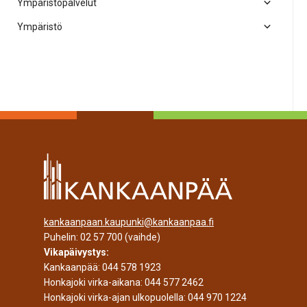
Ympäristöpalvelut
Ympäristö
kankaanpaan.kaupunki@kankaanpaa.fi
Puhelin:
02 57 700
(vaihde)
Vikapäivystys:
Kankaanpää:
044 578 1923
Honkajoki virka-aikana:
044 577 2462
Honkajoki virka-ajan ulkopuolella:
044 970 1224