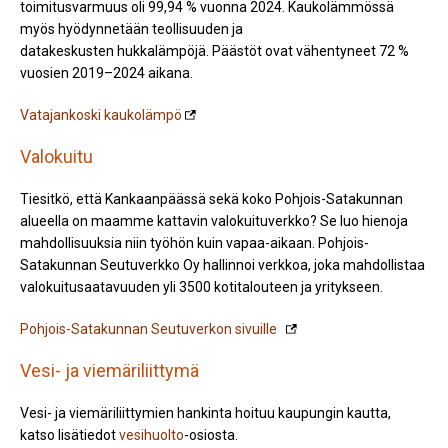
toimitusvarmuus oli 99,94 % vuonna 2024. Kaukolämmössä
myös hyödynnetään teollisuuden ja
datakeskusten hukkalämpöjä. Päästöt ovat vähentyneet 72 %
vuosien 2019–2024 aikana.
Vatajankoski kaukolämpö
Valokuitu
Tiesitkö, että Kankaanpäässä sekä koko Pohjois-Satakunnan
alueella on maamme kattavin valokuituverkko? Se luo hienoja
mahdollisuuksia niin työhön kuin vapaa-aikaan. Pohjois-
Satakunnan Seutuverkko Oy hallinnoi verkkoa, joka mahdollistaa
valokuitusaatavuuden yli 3500 kotitalouteen ja yritykseen.
Pohjois-Satakunnan Seutuverkon sivuille
Vesi- ja viemäriliittymä
Vesi- ja viemäriliittymien hankinta hoituu kaupungin kautta,
katso lisätiedot
vesihuolto
-osiosta.