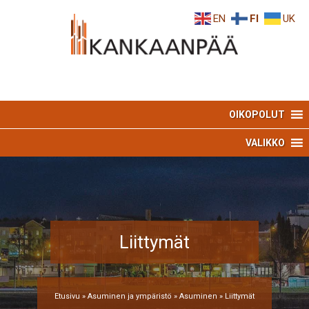
Skip
Skip
EN
FI
UK
to
to
Content
navigation
OIKOPOLUT
VALIKKO
Liittymät
Etusivu
»
Asuminen ja ympäristö
»
Asuminen
»
Liittymät