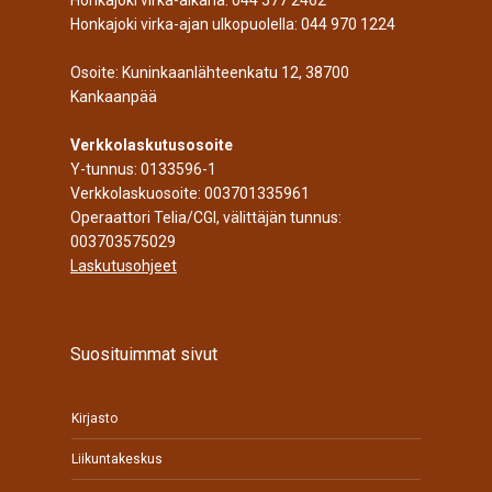
Honkajoki virka-aikana:
044 577 2462
Honkajoki virka-ajan ulkopuolella:
044 970 1224
Osoite: Kuninkaanlähteenkatu 12, 38700
Kankaanpää
Verkkolaskutusosoite
Y-tunnus: 0133596-1
Verkkolaskuosoite: 003701335961
Operaattori Telia/CGI, välittäjän tunnus:
003703575029
Laskutusohjeet
Suosituimmat sivut
Kirjasto
Liikuntakeskus