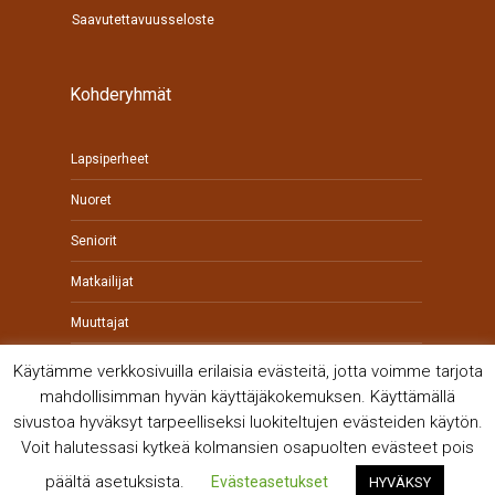
Saavutettavuusseloste
Kohderyhmät
Lapsiperheet
Nuoret
Seniorit
Matkailijat
Muuttajat
Yrittäjät
Käytämme verkkosivuilla erilaisia evästeitä, jotta voimme tarjota
mahdollisimman hyvän käyttäjäkokemuksen. Käyttämällä
sivustoa hyväksyt tarpeelliseksi luokiteltujen evästeiden käytön.
Voit halutessasi kytkeä kolmansien osapuolten evästeet pois
päältä asetuksista.
Evästeasetukset
HYVÄKSY
© Kankaanpään kaupunki