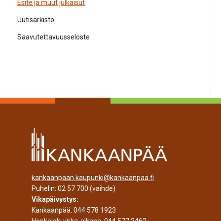
Esite ja muut julkaisut
Uutisarkisto
Saavutettavuusseloste
kankaanpaan.kaupunki@kankaanpaa.fi
Puhelin:
02 57 700
(vaihde)
Vikapäivystys:
Kankaanpää:
044 578 1923