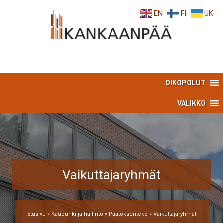
Skip
Skip
EN
FI
UK
to
to
Content
navigation
OIKOPOLUT
VALIKKO
Vaikuttajaryhmät
Etusivu
»
Kaupunki ja hallinto
»
Päätöksenteko
»
Vaikuttajaryhmät