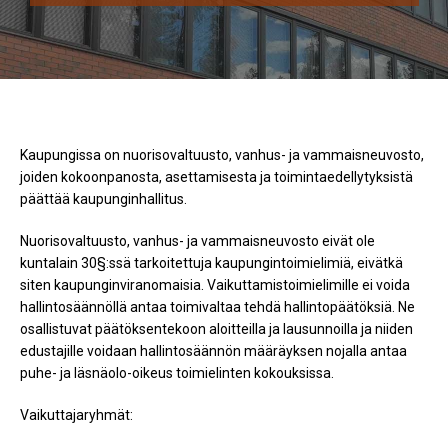
Kaupungissa on nuorisovaltuusto, vanhus- ja vammaisneuvosto,
joiden kokoonpanosta, asettamisesta ja toimintaedellytyksistä
päättää kaupunginhallitus.
Nuorisovaltuusto, vanhus- ja vammaisneuvosto eivät ole
kuntalain 30§:ssä tarkoitettuja kaupungintoimielimiä, eivätkä
siten kaupunginviranomaisia. Vaikuttamistoimielimille ei voida
hallintosäännöllä antaa toimivaltaa tehdä hallintopäätöksiä. Ne
osallistuvat päätöksentekoon aloitteilla ja lausunnoilla ja niiden
edustajille voidaan hallintosäännön määräyksen nojalla antaa
puhe- ja läsnäolo-oikeus toimielinten kokouksissa.
Vaikuttajaryhmät: