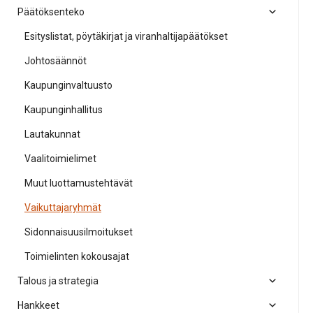
Päätöksenteko
Esityslistat, pöytäkirjat ja viranhaltijapäätökset
Johtosäännöt
Kaupunginvaltuusto
Kaupunginhallitus
Lautakunnat
Vaalitoimielimet
Muut luottamustehtävät
Vaikuttajaryhmät
Sidonnaisuusilmoitukset
Toimielinten kokousajat
Talous ja strategia
Hankkeet