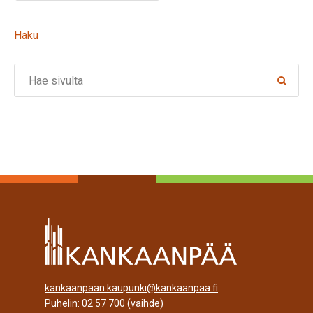
Haku
Search
kankaanpaan.kaupunki@kankaanpaa.fi
Puhelin:
02 57 700
(vaihde)