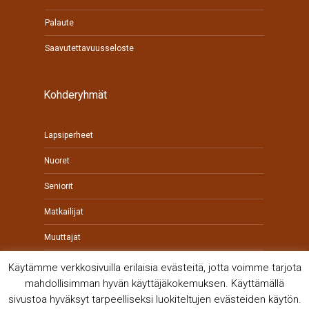
Palaute
Saavutettavuusseloste
Kohderyhmät
Lapsiperheet
Nuoret
Seniorit
Matkailijat
Muuttajat
Yrittäjät
Käytämme verkkosivuilla erilaisia evästeitä, jotta voimme tarjota
mahdollisimman hyvän käyttäjäkokemuksen. Käyttämällä
sivustoa hyväksyt tarpeelliseksi luokiteltujen evästeiden käytön.