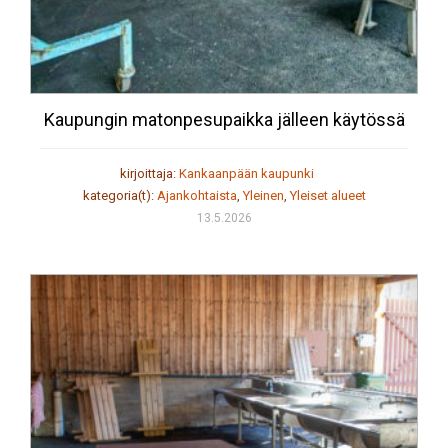
Kaupungin matonpesupaikka jälleen käytössä
kirjoittaja:
Kankaanpään kaupunki
kategoria(t):
Ajankohtaista
,
Yleinen
,
Yleiset alueet
13.5.2026