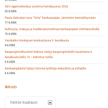
GEO-oppimiskeskus avoinna heinäkuussa 2026
22.6.2026
Paula Salmelan teos ”Virta” Kankaanpään Jämintien kiertoliittymään
17.6.2026
Kulttuuria, makuja ja markkinatunnelmaa Kankaanpään Hörhiäisviikolla
15.6.2026
Vesikatko Honkajoen keskustassa 9. kesäkuuta
6.6.2026
Kaupunginvaltuuston kokous siirtyy kaupungintalolle lauantaina 6.
kesäkuuta kello 10 – kahvitus torilla
5.6.2026
Kankaanpäästä löytyy toimivia työtiloja etätyöhön ja yrittäjille
4.6.2026
Arkisto