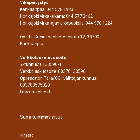
Vikapäivystys:
Kankaanpää:
044 578 1923
Honkajoki virka-aikana:
044 577 2462
Honkajoki virka-ajan ulkopuolella:
044 970 1224
Osoite: Kuninkaanlähteenkatu 12, 38700
Kankaanpää
Verkkolaskutusosoite
Y-tunnus: 0133596-1
Verkkolaskuosoite: 003701335961
Operaattori Telia/CGI, välittäjän tunnus:
003703575029
Laskutusohjeet
Suosituimmat sivut
Kirjasto