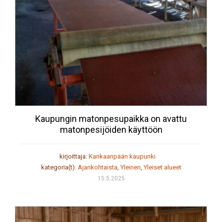
Kaupungin matonpesupaikka on avattu
matonpesijöiden käyttöön
kirjoittaja:
Kankaanpään kaupunki
kategoria(t):
Ajankohtaista
,
Yleinen
,
Yleiset alueet
15.5.2025