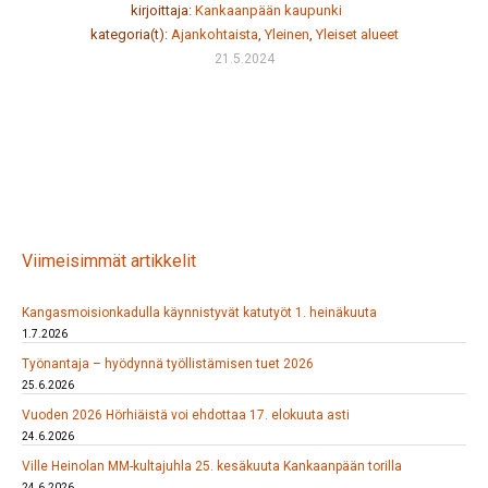
kirjoittaja:
Kankaanpään kaupunki
kategoria(t):
Ajankohtaista
,
Yleinen
,
Yleiset alueet
21.5.2024
Viimeisimmät artikkelit
Kangasmoisionkadulla käynnistyvät katutyöt 1. heinäkuuta
1.7.2026
Työnantaja – hyödynnä työllistämisen tuet 2026
25.6.2026
Vuoden 2026 Hörhiäistä voi ehdottaa 17. elokuuta asti
24.6.2026
Ville Heinolan MM-kultajuhla 25. kesäkuuta Kankaanpään torilla
24.6.2026