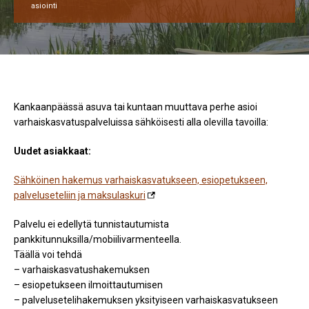
asiointi
Kankaanpäässä asuva tai kuntaan muuttava perhe asioi
varhaiskasvatuspalveluissa sähköisesti alla olevilla tavoilla:
Uudet asiakkaat:
Sähköinen hakemus varhaiskasvatukseen, esiopetukseen,
palveluseteliin ja maksulaskuri
Palvelu ei edellytä tunnistautumista
pankkitunnuksilla/mobiilivarmenteella.
Täällä voi tehdä
– varhaiskasvatushakemuksen
– esiopetukseen ilmoittautumisen
– palvelusetelihakemuksen yksityiseen varhaiskasvatukseen