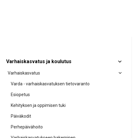
Varhaiskasvatus ja koulutus
Varhaiskasvatus
Varda - varhaiskasvatuksen tietovaranto
Esiopetus
Kehityksen ja oppimisen tuki
Päiväkodit
Perhepäivähoito
Varhaiskasvatukseen hakeminen