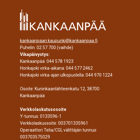
kankaanpaan.kaupunki@kankaanpaa.fi
Puhelin:
02 57 700
(vaihde)
Vikapäivystys:
Kankaanpää:
044 578 1923
Honkajoki virka-aikana:
044 577 2462
Honkajoki virka-ajan ulkopuolella:
044 970 1224
Osoite: Kuninkaanlähteenkatu 12, 38700
Kankaanpää
Verkkolaskutusosoite
Y-tunnus: 0133596-1
Verkkolaskuosoite: 003701335961
Operaattori Telia/CGI, välittäjän tunnus:
003703575029