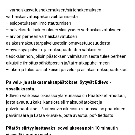
– varhaiskasvatushakemuksen/siirtohakemuksen
varhaiskasvatuspaikan vaihtamisesta
– esiopetukseen ilmoittautumisen
– palvelusetelihakemuksen yksityiseen varhaiskasvatukseen
– arvion perheen varhaiskasvatuksen
asiakasmaksusta/palvelusetelin omavastuuosuudesta
– hyväksyä palvelu- ja maksupäätösten sähköisen
tiedoksiannon, jolloin päätöksen valmistumisesta tulee perheen
aikuisille ilmoitus sähköpostiin ja/tai matkapuhelimeen
– lukea ja tulostaa sähköiset palvelu- ja asiakasmaksupäätökset
Palvelu- ja asiakasmaksupäätökset löytyvät Edlevo -
sovelluksesta.
Edlevon valikossa oikeassa yläreunassa on Päätökset -moduuli,
josta avautuu kaksi kansiota eli maksupäätökset ja
palvelupäätökset. Päätösrivin oikeassa reunassa on päätöksen
päivämäärä ja Lataa -kuvake, josta avautuu pdf-tiedosto.
Päätös siirtyy luettavaksi sovellukseen noin 10 minuutin
viiveellä ilmoituksesta.