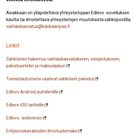
Asiakkaan on ylläpidettävä yhteystietojaan Edlevo -sovelluksen
kautta tai ilmoitettava yhteystietojen muutoksista sähköpostilla,
varhaiskasvatus@kankaanpaa.fi
Linkit
Sähköinen hakemus varhaiskasvatukseen, esiopetukseen,
palveluseteliin ja maksulaskuri
Tunnistautumista vaativat sähköiset palvelut
Edlevo Android-puhelimille
Edlevo iOS-laitteille
Edlevo -webversio
Erityisruokavalioiden ilmoituslomake