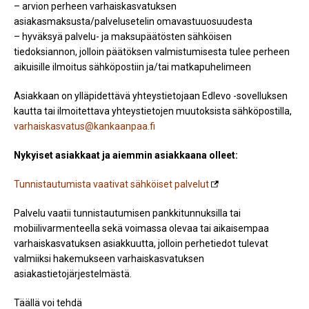
– arvion perheen varhaiskasvatuksen
asiakasmaksusta/palvelusetelin omavastuuosuudesta
– hyväksyä palvelu- ja maksupäätösten sähköisen
tiedoksiannon, jolloin päätöksen valmistumisesta tulee perheen
aikuisille ilmoitus sähköpostiin ja/tai matkapuhelimeen
Asiakkaan on ylläpidettävä yhteystietojaan Edlevo -sovelluksen
kautta tai ilmoitettava yhteystietojen muutoksista sähköpostilla,
varhaiskasvatus@kankaanpaa.fi
Nykyiset asiakkaat ja aiemmin asiakkaana olleet:
Tunnistautumista vaativat sähköiset palvelut
Palvelu vaatii tunnistautumisen pankkitunnuksilla tai
mobiilivarmenteella sekä voimassa olevaa tai aikaisempaa
varhaiskasvatuksen asiakkuutta, jolloin perhetiedot tulevat
valmiiksi hakemukseen varhaiskasvatuksen
asiakastietojärjestelmästä.
Täällä voi tehdä