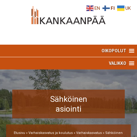
Skip
Skip
EN
FI
UK
to
to
Content
navigation
OIKOPOLUT
VALIKKO
Sähköinen
asiointi
Etusivu
»
Varhaiskasvatus ja koulutus
»
Varhaiskasvatus
»
Sähköinen