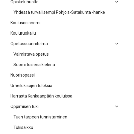
Opiskeluhuolto
Yhdessä turvallisempi Pohjois-Satakunta -hanke
Koulusosionomi
Kouluruokailu
Opetussuunnitelma
Valmistava opetus
Suomi toisena kielenä
Nuorisopassi
Urheilukisojen tuloksia
Harrasta Kankaanpään kouluissa
Oppimisen tuki
Tuen tarpeen tunnistaminen
Tukisalkku