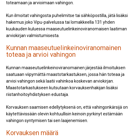
toteamaan ja arvioimaan vahingon.
Kun ilmoitat vahingosta puhelimitse tai sähköpostilla, jätä lisäksi
hakemus joko Vipu-palvelussa tai lomakkeella 131 yhden
kuukauden kuluessa maaseutuelinkeinoviranomaisen laatiman
arviokirjan valmistumisesta.
Kunnan maaseutuelinkeinoviranomainen
toteaa ja arvioi vahingon
Kunnan maaseutuelinkeinoviranomainen järjestää ilmoituksen
saatuaan viipymättä maastotarkastuksen, jossa hän toteaa ja
arvioi vahingon sekä laatii vahinkoa koskevan arviokirjan.
Maastotarkastukseen kutsutaan korvauksenhakijan lisäksi
riistanhoitoyhdistyksen edustaja.
Korvauksen saamisen edellytyksenä on, että vahingonkärsijä on
käytettävissään olevin kohtuullisin keinoin pyrkinyt estämään
vahingon syntymisen tai sen laajenemisen.
Korvauksen määrä