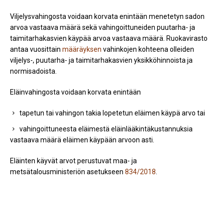
Viljelysvahingosta voidaan korvata enintään menetetyn sadon
arvoa vastaava määrä sekä vahingoittuneiden puutarha- ja
taimitarhakasvien käypää arvoa vastaava määrä. Ruokavirasto
antaa vuosittain
määräyksen
vahinkojen kohteena olleiden
viljelys-, puutarha- ja taimitarhakasvien yksikköhinnoista ja
normisadoista.
Eläinvahingosta voidaan korvata enintään
tapetun tai vahingon takia lopetetun eläimen käypä arvo tai
vahingoittuneesta eläimestä eläinlääkintäkustannuksia
vastaava määrä eläimen käypään arvoon asti.
Eläinten käyvät arvot perustuvat maa- ja
metsätalousministeriön asetukseen
834/2018
.