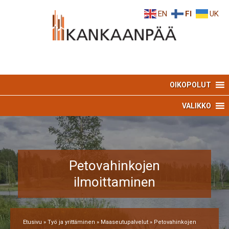
Skip
Skip
EN
FI
UK
to
to
Content
navigation
OIKOPOLUT
VALIKKO
Petovahinkojen
ilmoittaminen
Etusivu
»
Työ ja yrittäminen
»
Maaseutupalvelut
»
Petovahinkojen