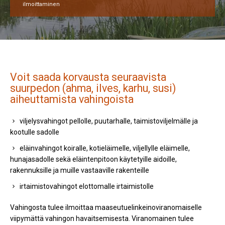
ilmoittaminen
Voit saada korvausta seuraavista
suurpedon (ahma, ilves, karhu, susi)
aiheuttamista vahingoista
viljelysvahingot pellolle, puutarhalle, taimistoviljelmälle ja
kootulle sadolle
eläinvahingot koiralle, kotieläimelle, viljellylle eläimelle,
hunajasadolle sekä eläintenpitoon käytetyille aidoille,
rakennuksille ja muille vastaaville rakenteille
irtaimistovahingot elottomalle irtaimistolle
Vahingosta tulee ilmoittaa maaseutuelinkeinoviranomaiselle
viipymättä vahingon havaitsemisesta. Viranomainen tulee