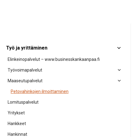
Työ ja yrittäminen
Elinkeinopalvelut – www.businesskankaanpaa.fi
Työvoimapalvelut
Maaseutupalvelut
Petovahinkojen ilmoittaminen
Lomituspalvelut
Yritykset
Hankkeet
Hankinnat