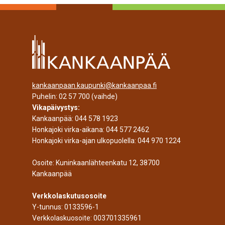
kankaanpaan.kaupunki@kankaanpaa.fi
Puhelin:
02 57 700
(vaihde)
Vikapäivystys:
Kankaanpää:
044 578 1923
Honkajoki virka-aikana:
044 577 2462
Honkajoki virka-ajan ulkopuolella:
044 970 1224
Osoite: Kuninkaanlähteenkatu 12, 38700
Kankaanpää
Verkkolaskutusosoite
Y-tunnus: 0133596-1
Verkkolaskuosoite: 003701335961