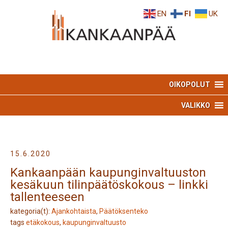
Skip
Skip
EN
FI
UK
to
to
Content
navigation
OIKOPOLUT
VALIKKO
15.6.2020
Kankaanpään kaupunginvaltuuston
kesäkuun tilinpäätöskokous – linkki
tallenteeseen
kategoria(t):
Ajankohtaista
,
Päätöksenteko
tags
etäkokous
,
kaupunginvaltuusto