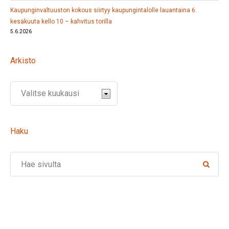
Kaupunginvaltuuston kokous siirtyy kaupungintalolle lauantaina 6.
kesäkuuta kello 10 – kahvitus torilla
5.6.2026
Arkisto
Haku
Search