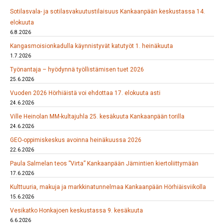
Sotilasvala- ja sotilasvakuutustilaisuus Kankaanpään keskustassa 14.
elokuuta
6.8.2026
Kangasmoisionkadulla käynnistyvät katutyöt 1. heinäkuuta
1.7.2026
Työnantaja – hyödynnä työllistämisen tuet 2026
25.6.2026
Vuoden 2026 Hörhiäistä voi ehdottaa 17. elokuuta asti
24.6.2026
Ville Heinolan MM-kultajuhla 25. kesäkuuta Kankaanpään torilla
24.6.2026
GEO-oppimiskeskus avoinna heinäkuussa 2026
22.6.2026
Paula Salmelan teos ”Virta” Kankaanpään Jämintien kiertoliittymään
17.6.2026
Kulttuuria, makuja ja markkinatunnelmaa Kankaanpään Hörhiäisviikolla
15.6.2026
Vesikatko Honkajoen keskustassa 9. kesäkuuta
6.6.2026