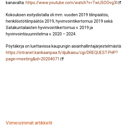
kanavalta:
https://www.youtube.com/watch?v=TwLI5OOvg3I
Kokouksen esityslistalla oli mm. vuoden 2019 tilinpäätös,
henkilöstötilinpäätös 2019, hyvinvointikertomus 2019 sekä
Satakuntalaisten hyvinvointikertomus v. 2019 ja
hyvinvointisuunnitelma v. 2020 – 2024.
Pöytäkirja on luettavissa kaupungin asianhallintajärjestelmästä:
https://intranet.kankaanpaa.fi/djulkaisu/cgi/DREQUEST.PHP?
page=meeting&id=20204071
Viimeisimmät artikkelit