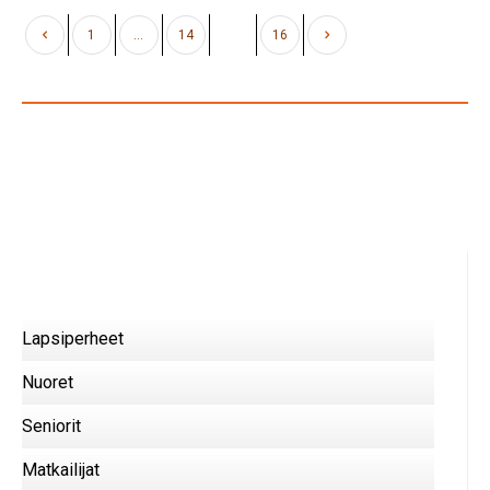
1
…
14
15
16
Lapsiperheet
Nuoret
Seniorit
Matkailijat