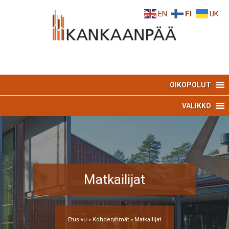
Skip
Skip
EN
FI
UK
to
to
Content
navigation
OIKOPOLUT
VALIKKO
Matkailijat
Etusivu
»
Kohderyhmät
»
Matkailijat