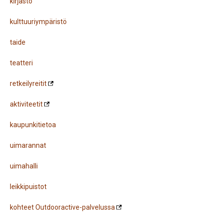
kirjasto
kulttuuriympäristö
taide
teatteri
retkeilyreitit
aktiviteetit
kaupunkitietoa
uimarannat
uimahalli
leikkipuistot
kohteet Outdooractive-palvelussa