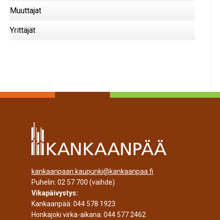
Muuttajat
Yrittäjät
kankaanpaan.kaupunki@kankaanpaa.fi
Puhelin:
02 57 700
(vaihde)
Vikapäivystys:
Kankaanpää:
044 578 1923
Honkajoki virka-aikana:
044 577 2462