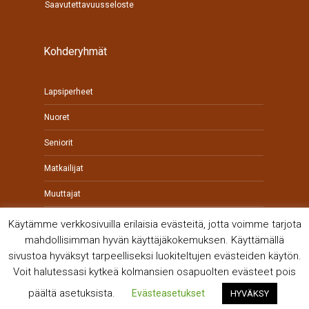
Saavutettavuusseloste
Kohderyhmät
Lapsiperheet
Nuoret
Seniorit
Matkailijat
Muuttajat
Yrittäjät
Käytämme verkkosivuilla erilaisia evästeitä, jotta voimme tarjota
mahdollisimman hyvän käyttäjäkokemuksen. Käyttämällä
sivustoa hyväksyt tarpeelliseksi luokiteltujen evästeiden käytön.
Voit halutessasi kytkeä kolmansien osapuolten evästeet pois
päältä asetuksista.
Evästeasetukset
HYVÄKSY
© Kankaanpään kaupunki