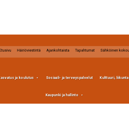
Etusivu
Häiriöviestintä
Ajankohtaista
Tapahtumat
Sähköinen koko
kasvatus ja koulutus
Sosiaali- ja terveyspalvelut
Kulttuuri, liikunt
Kaupunki ja hallinto