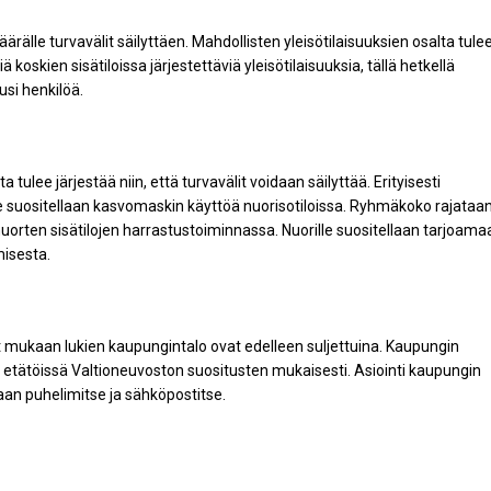
ärälle turvavälit säilyttäen. Mahdollisten yleisötilaisuuksien osalta tule
oskien sisätiloissa järjestettäviä yleisötilaisuuksia, tällä hetkellä
si henkilöä.
 tulee järjestää niin, että turvavälit voidaan säilyttää. Erityisesti
ille suositellaan kasvomaskin käyttöä nuorisotiloissa. Ryhmäkoko rajataa
rten sisätilojen harrastustoiminnassa. Nuorille suositellaan tarjoama
misesta.
t mukaan lukien kaupungintalo ovat edelleen suljettuina. Kaupungin
etätöissä Valtioneuvoston suositusten mukaisesti. Asiointi kaupungin
aan puhelimitse ja sähköpostitse.