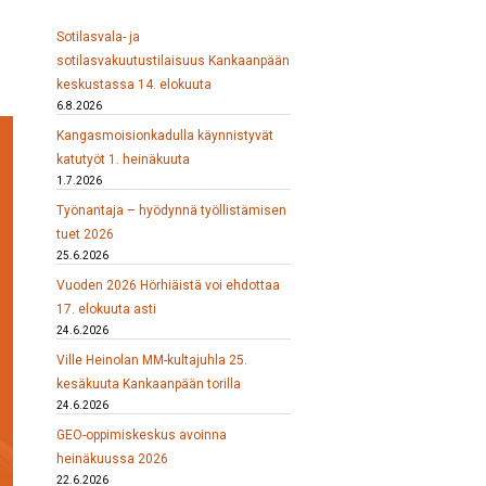
Sotilasvala- ja
sotilasvakuutustilaisuus Kankaanpään
keskustassa 14. elokuuta
6.8.2026
Kangasmoisionkadulla käynnistyvät
katutyöt 1. heinäkuuta
1.7.2026
Työnantaja – hyödynnä työllistämisen
tuet 2026
25.6.2026
Vuoden 2026 Hörhiäistä voi ehdottaa
17. elokuuta asti
24.6.2026
Ville Heinolan MM-kultajuhla 25.
kesäkuuta Kankaanpään torilla
24.6.2026
GEO-oppimiskeskus avoinna
heinäkuussa 2026
22.6.2026