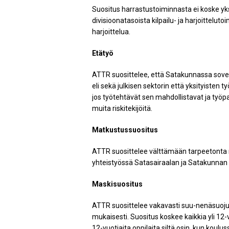
Suositus harrastustoiminnasta ei koske yks
divisioonatasoista kilpailu- ja harjoittelu
harjoittelua.
Etätyö
ATTR suosittelee, että Satakunnassa sovell
eli sekä julkisen sektorin että yksityisten
jos työtehtävät sen mahdollistavat ja työpai
muita riskitekijöitä.
Matkustussuositus
ATTR suosittelee välttämään tarpeetonta 
yhteistyössä Satasairaalan ja Satakunnan
Maskisuositus
ATTR suosittelee vakavasti suu-nenäsuoj
mukaisesti. Suositus koskee kaikkia yli 12-
12-vuotiaita oppilaita siltä osin, kun koul