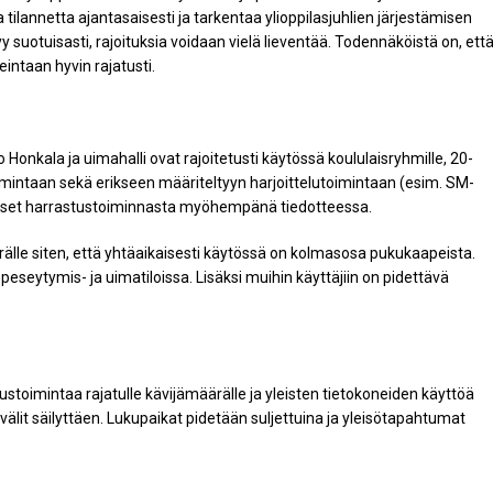
tilannetta ajantasaisesti ja tarkentaa ylioppilasjuhlien järjestämisen
yy suotuisasti, rajoituksia voidaan vielä lieventää. Todennäköistä on, ett
keintaan hyvin rajatusti.
onkala ja uimahalli ovat rajoitetusti käytössä koululaisryhmille, 20-
imintaan sekä erikseen määriteltyyn harjoittelutoimintaan (esim. SM-
tukset harrastustoiminnasta myöhempänä tiedotteessa.
rälle siten, että yhtäaikaisesti käytössä on kolmasosa pukukaapeista.
eseytymis- ja uimatiloissa. Lisäksi muihin käyttäjiin on pidettävä
austoimintaa rajatulle kävijämäärälle ja yleisten tietokoneiden käyttöä
älit säilyttäen. Lukupaikat pidetään suljettuina ja yleisötapahtumat