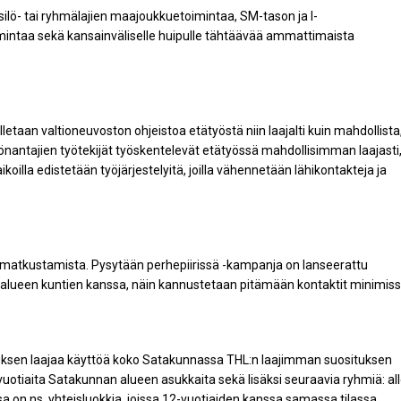
ilö- tai ryhmälajien maajoukkuetoimintaa, SM-tason ja I-
toimintaa sekä kansainväliselle huipulle tähtäävää ammattimaista
etaan valtioneuvoston ohjeistoa etätyöstä niin laajalti kuin mahdollista
 työnantajien työtekijät työskentelevät etätyössä mahdollisimman laajasti
koilla edistetään työjärjestelyitä, joilla vähennetään lähikontakteja ja
matkustamista. Pysytään perhepiirissä -kampanja on lanseerattu
 alueen kuntien kanssa, näin kannustetaan pitämään kontaktit minimiss
uksen laajaa käyttöä koko Satakunnassa THL:n laajimman suosituksen
vuotiaita Satakunnan alueen asukkaita sekä lisäksi seuraavia ryhmiä: al
ussa on ns. yhteisluokkia, joissa 12-vuotiaiden kanssa samassa tilassa