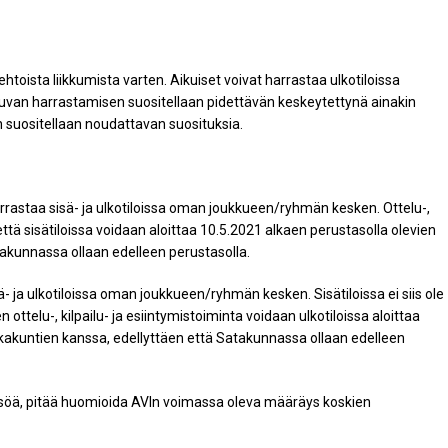
htoista liikkumista varten. Aikuiset voivat harrastaa ulkotiloissa
htuvan harrastamisen suositellaan pidettävän keskeytettynä ainakin
n suositellaan noudattavan suosituksia.
rrastaa sisä- ja ulkotiloissa oman joukkueen/ryhmän kesken. Ottelu-,
että sisätiloissa voidaan aloittaa 10.5.2021 alkaen perustasolla olevien
takunnassa ollaan edelleen perustasolla.
- ja ulkotiloissa oman joukkueen/ryhmän kesken. Sisätiloissa ei siis ole
telu-, kilpailu- ja esiintymistoiminta voidaan ulkotiloissa aloittaa
kkakuntien kanssa, edellyttäen että Satakunnassa ollaan edelleen
leisöä, pitää huomioida AVIn voimassa oleva määräys koskien