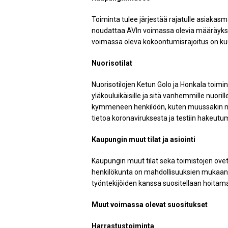
Toiminta tulee järjestää rajatulle asiakasmä
noudattaa AVIn voimassa olevia määräyksiä k
voimassa oleva kokoontumisrajoitus on kuu
Nuorisotilat
Nuorisotilojen Ketun Golo ja Honkala toiminta
yläkouluikäisille ja sitä vanhemmille nuor
kymmeneen henkilöön, kuten muussakin nuo
tietoa koronaviruksesta ja testiin hakeutu
Kaupungin muut tilat ja asiointi
Kaupungin muut tilat sekä toimistojen ove
henkilökunta on mahdollisuuksien mukaan 
työntekijöiden kanssa suositellaan hoitam
Muut voimassa olevat suositukset
Harrastustoiminta