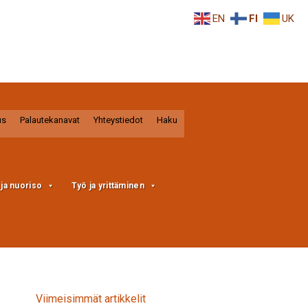
EN
FI
UK
us
Palautekanavat
Yhteystiedot
Haku
a ja nuoriso
Työ ja yrittäminen
Viimeisimmät artikkelit