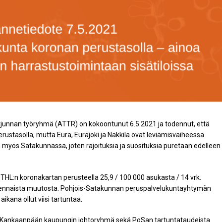
rjunnan työryhmä (ATTR) on kokoontunut 6.5.2021 ja todennut, että
ustasolla, mutta Eura, Eurajoki ja Nakkila ovat leviämisvaiheessa.
 myös Satakunnassa, joten rajoituksia ja suosituksia puretaan edelleen
THL:n koronakartan perusteella 25,9 / 100 000 asukasta / 14 vrk.
olennaista muutosta. Pohjois-Satakunnan peruspalvelukuntayhtymän
ikana ollut viisi tartuntaa.
, Kankaanpään kaupungin johtoryhmä sekä PoSan tartuntataudeista