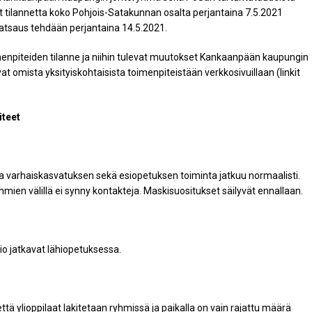
at tilannetta koko Pohjois-Satakunnan osalta perjantaina 7.5.2021
atsaus tehdään perjantaina 14.5.2021.
enpiteiden tilanne ja niihin tulevat muutokset Kankaanpään kaupungin
t omista yksityiskohtaisista toimenpiteistään verkkosivuillaan (linkit
teet
 ja varhaiskasvatuksen sekä esiopetuksen toiminta jatkuu normaalisti.
mien välillä ei synny kontakteja. Maskisuositukset säilyvät ennallaan.
o jatkavat lähiopetuksessa.
 että ylioppilaat lakitetaan ryhmissä ja paikalla on vain rajattu määrä