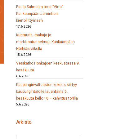
Paula Salmelan teos ”Virta”
Kankaanpään Jämintien
kiertoliittymään
17.6.2026
Kulttuuria, makuja ja
markkinatunnelmaa Kankaanpään
Hörhiäisviikolla
15.6.2026
Vesikatko Honkajoen keskustassa 9.
kesäkuuta
6.6.2026
Kaupunginvaltuuston kokous siirtyy
kaupungintalolle lauantaina 6.
kesäkuuta kello 10 – kahvitus torilla
5.6.2026
Arkisto