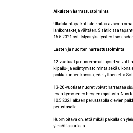
Aikuisten harrastustoiminta
Ulkoliikuntapaikat tulee pitää avoinna omae
lähikontakteja välttäen. Sisätiloissa tapa
16.5.2021 asti. Myös yksityisten toimijoide
Lasten ja nuorten harrastustoiminta
12-vuotiaat ja nuoremmat lapset voivat ha
kilpailu- ja esiintymistoiminta sekä ulkona 
paikkakuntien kanssa, edellyttäen että Sa
13-20-vuotiaat nuoret voivat harrastaa sisä
enää kymmenen hengen rajoitusta. Nuorten ot
10.5.2021 alkaen perustasolla olevien pai
perustasolla.
Huomioitava on, että mikäli paikalla on y
yleisötilaisuuksia.