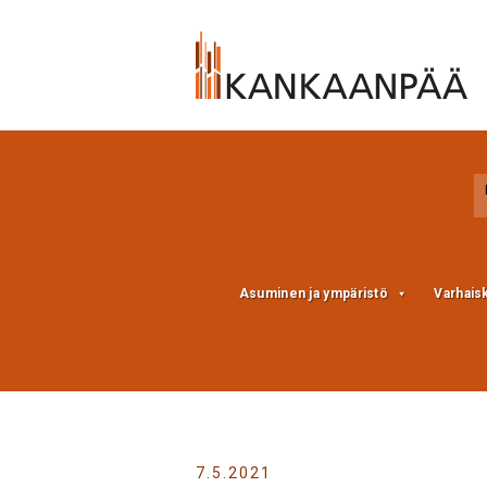
Skip
Skip
to
to
Content
navigation
Asuminen ja ympäristö
Varhais
7.5.2021