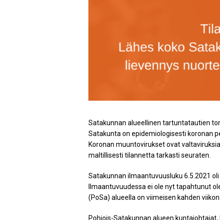
Satakunnan alueellinen tartuntatautien to
Satakunta on epidemiologisesti koronan per
Koronan muuntovirukset ovat valtaviruksia
maltillisesti tilannetta tarkasti seuraten.
Satakunnan ilmaantuvuusluku 6.5.2021 oli 
Ilmaantuvuudessa ei ole nyt tapahtunut 
(PoSa) alueella on viimeisen kahden viikon a
Pohjois-Satakunnan alueen kuntajohtajat