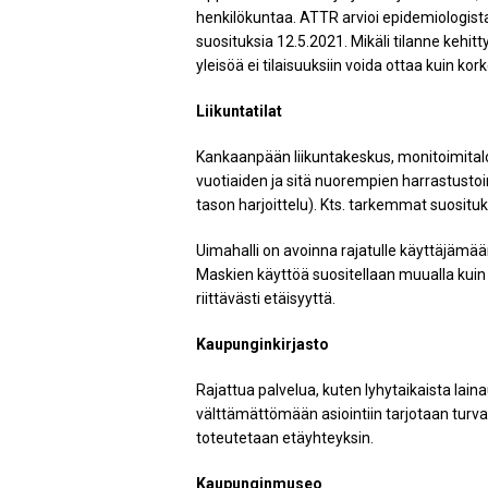
henkilökuntaa. ATTR arvioi epidemiologista 
suosituksia 12.5.2021. Mikäli tilanne kehitt
yleisöä ei tilaisuuksiin voida ottaa kuin kor
Liikuntatilat
Kankaanpään liikuntakeskus, monitoimitalo H
vuotiaiden ja sitä nuorempien harrastusto
tason harjoittelu). Kts. tarkemmat suosi
Uimahalli on avoinna rajatulle käyttäjämää
Maskien käyttöä suositellaan muualla kuin p
riittävästi etäisyyttä.
Kaupunginkirjasto
Rajattua palvelua, kuten lyhytaikaista lain
välttämättömään asiointiin tarjotaan turvav
toteutetaan etäyhteyksin.
Kaupunginmuseo