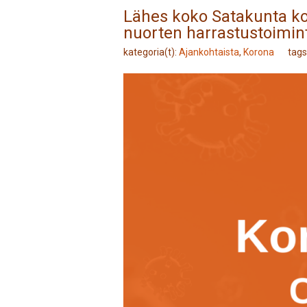
Lähes koko Satakunta ko
nuorten harrastustoimint
kategoria(t):
Ajankohtaista
,
Korona
tag