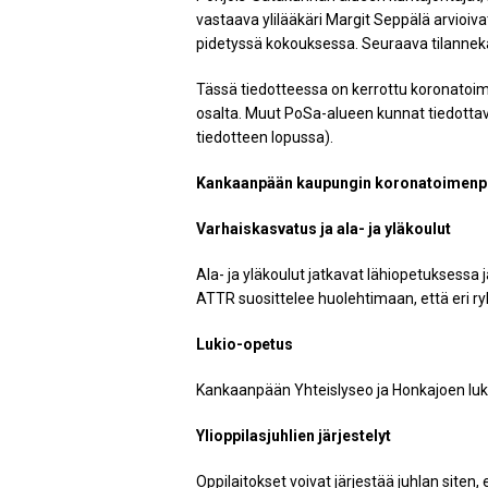
vastaava ylilääkäri Margit Seppälä arvioiv
pidetyssä kokouksessa. Seuraava tilannek
Tässä tiedotteessa on kerrottu koronatoim
osalta. Muut PoSa-alueen kunnat tiedottava
tiedotteen lopussa).
Kankaanpään kaupungin koronatoimenpi
Varhaiskasvatus ja ala- ja yläkoulut
Ala- ja yläkoulut jatkavat lähiopetuksessa
ATTR suosittelee huolehtimaan, että eri ryh
Lukio-opetus
Kankaanpään Yhteislyseo ja Honkajoen luki
Ylioppilasjuhlien järjestelyt
Oppilaitokset voivat järjestää juhlan siten,