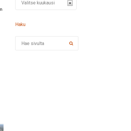
än
Haku
Search