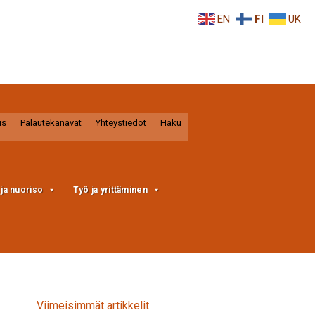
EN
FI
UK
us
Palautekanavat
Yhteystiedot
Haku
a ja nuoriso
Työ ja yrittäminen
Viimeisimmät artikkelit