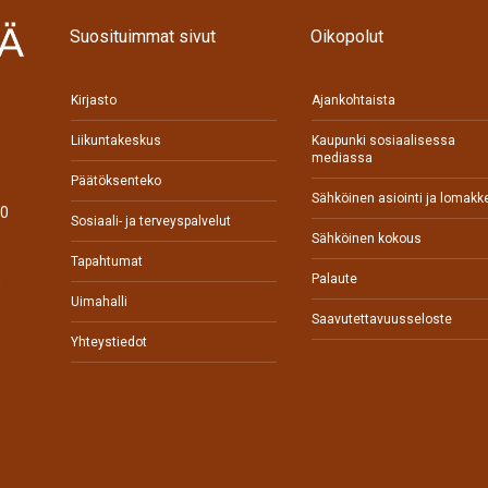
Suosituimmat sivut
Oikopolut
Kirjasto
Ajankohtaista
Liikuntakeskus
Kaupunki sosiaalisessa
mediassa
Päätöksenteko
Sähköinen asiointi ja lomakk
70
Sosiaali- ja terveyspalvelut
Sähköinen kokous
Tapahtumat
Palaute
0
Uimahalli
Saavutettavuusseloste
Yhteystiedot