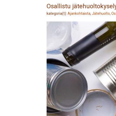
Osallistu jätehuoltokys
kategoria(t):
Ajankohtaista
,
Jätehuolto
,
Osa