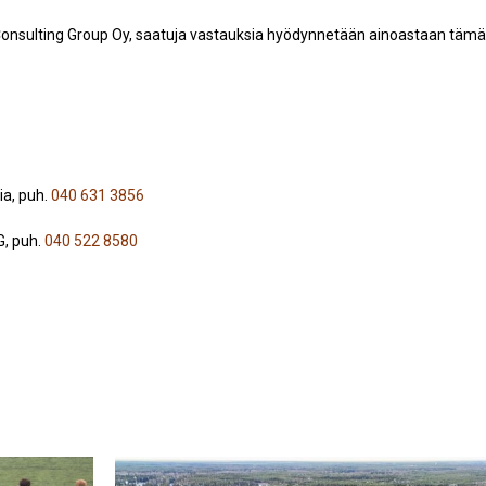
Consulting Group Oy, saatuja vastauksia hyödynnetään ainoastaan täm
ia, puh.
040 631 3856
G, puh.
040 522 8580