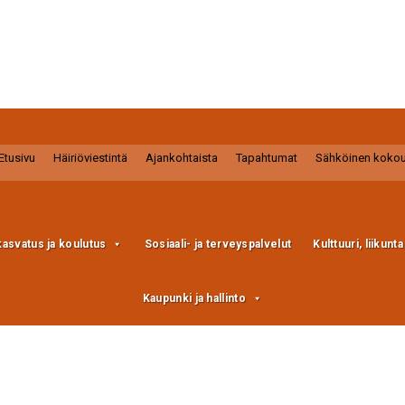
Etusivu
Häiriöviestintä
Ajankohtaista
Tapahtumat
Sähköinen koko
kasvatus ja koulutus
Sosiaali- ja terveyspalvelut
Kulttuuri, liikunt
Kaupunki ja hallinto