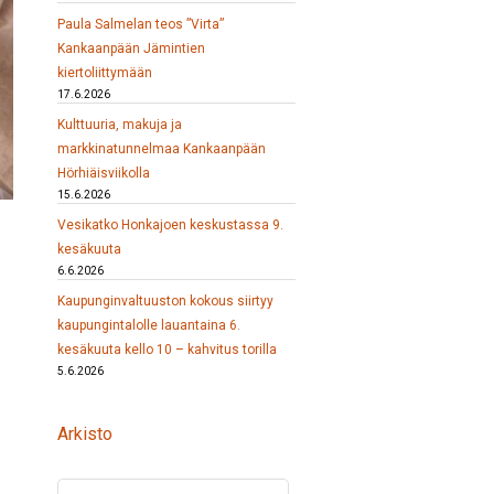
Paula Salmelan teos ”Virta”
Kankaanpään Jämintien
kiertoliittymään
17.6.2026
Kulttuuria, makuja ja
markkinatunnelmaa Kankaanpään
Hörhiäisviikolla
15.6.2026
Vesikatko Honkajoen keskustassa 9.
kesäkuuta
6.6.2026
Kaupunginvaltuuston kokous siirtyy
kaupungintalolle lauantaina 6.
kesäkuuta kello 10 – kahvitus torilla
5.6.2026
Arkisto