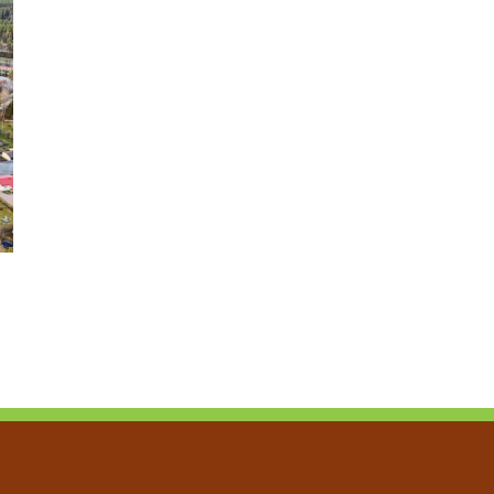
Työnantaja – hyödynnä työllistämisen tuet 2026