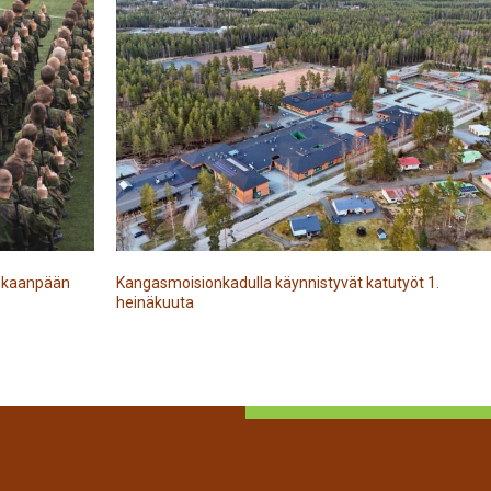
Kankaanpään
Kangasmoisionkadulla käynnistyvät katutyöt 1.
heinäkuuta