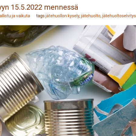
elyyn 15.5.2022 mennessä
llistu ja vaikuta
tags
jätehuollon kysely
,
jätehuolto
,
jätehuoltoselvitys