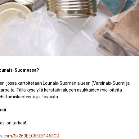
 Lounais-Suomessa?
ksen, jossa kartoitetaan Lounais-Suomen alueen (Varsinais-Suomi ja
tarpeita. Tällä kyselyllä kerätään alueen asukkaiden mielipiteitä
hittämiskohteista ja -tavoista.
ssä.
esi on tärkeä!
veys.com/S/260EEC63E81463CD