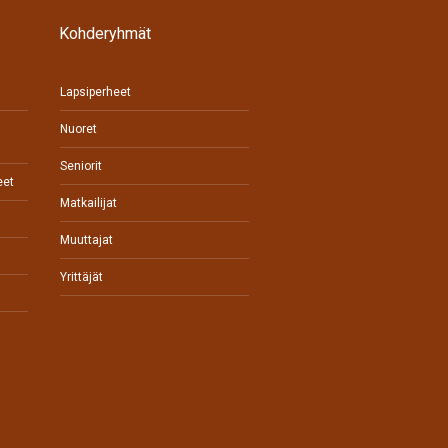
Kohderyhmät
Lapsiperheet
Nuoret
Seniorit
eet
Matkailijat
Muuttajat
Yrittäjät