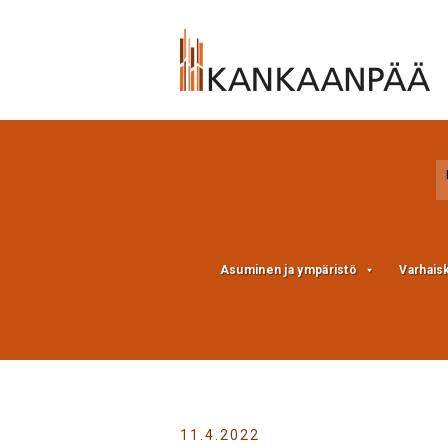
Skip
Skip
to
to
Content
navigation
Asuminen ja ympäristö
Varhais
11.4.2022