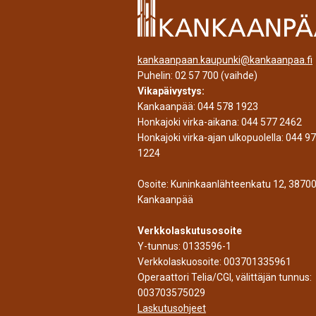
kankaanpaan.kaupunki@kankaanpaa.fi
Puhelin:
02 57 700
(vaihde)
Vikapäivystys:
Kankaanpää:
044 578 1923
Honkajoki virka-aikana:
044 577 2462
Honkajoki virka-ajan ulkopuolella:
044 9
1224
Osoite: Kuninkaanlähteenkatu 12, 3870
Kankaanpää
Verkkolaskutusosoite
Y-tunnus: 0133596-1
Verkkolaskuosoite: 003701335961
Operaattori Telia/CGI, välittäjän tunnus:
003703575029
Laskutusohjeet