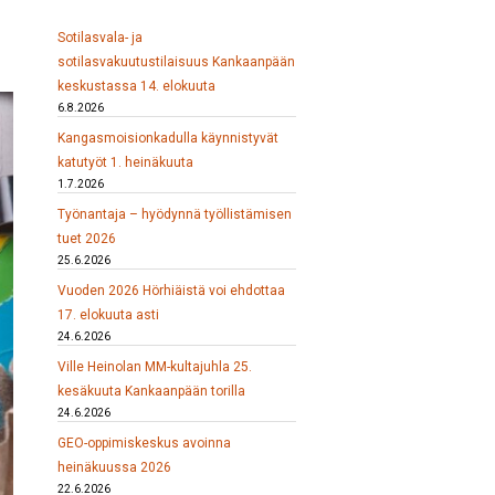
Sotilasvala- ja
sotilasvakuutustilaisuus Kankaanpään
keskustassa 14. elokuuta
6.8.2026
Kangasmoisionkadulla käynnistyvät
katutyöt 1. heinäkuuta
1.7.2026
Työnantaja – hyödynnä työllistämisen
tuet 2026
25.6.2026
Vuoden 2026 Hörhiäistä voi ehdottaa
17. elokuuta asti
24.6.2026
Ville Heinolan MM-kultajuhla 25.
kesäkuuta Kankaanpään torilla
24.6.2026
GEO-oppimiskeskus avoinna
heinäkuussa 2026
22.6.2026