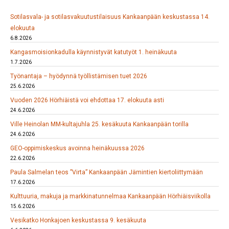
Sotilasvala- ja sotilasvakuutustilaisuus Kankaanpään keskustassa 14.
elokuuta
6.8.2026
Kangasmoisionkadulla käynnistyvät katutyöt 1. heinäkuuta
1.7.2026
Työnantaja – hyödynnä työllistämisen tuet 2026
25.6.2026
Vuoden 2026 Hörhiäistä voi ehdottaa 17. elokuuta asti
24.6.2026
Ville Heinolan MM-kultajuhla 25. kesäkuuta Kankaanpään torilla
24.6.2026
GEO-oppimiskeskus avoinna heinäkuussa 2026
22.6.2026
Paula Salmelan teos ”Virta” Kankaanpään Jämintien kiertoliittymään
17.6.2026
Kulttuuria, makuja ja markkinatunnelmaa Kankaanpään Hörhiäisviikolla
15.6.2026
Vesikatko Honkajoen keskustassa 9. kesäkuuta