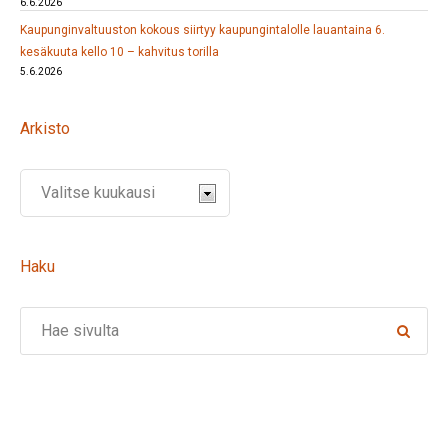
6.6.2026
Kaupunginvaltuuston kokous siirtyy kaupungintalolle lauantaina 6.
kesäkuuta kello 10 – kahvitus torilla
5.6.2026
Arkisto
Haku
Search