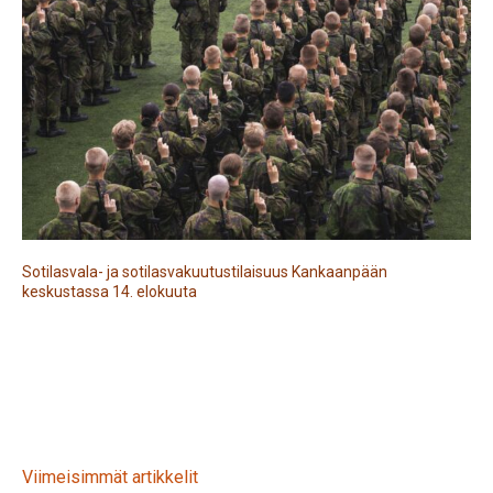
Sotilasvala- ja sotilasvakuutustilaisuus Kankaanpään
keskustassa 14. elokuuta
Viimeisimmät artikkelit