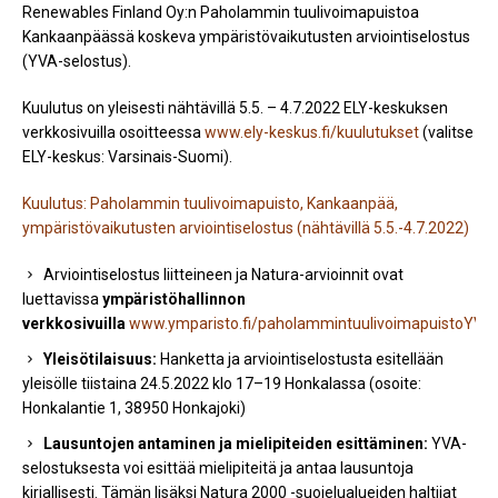
Renewables Finland Oy:n Paholammin tuulivoimapuistoa
Kankaanpäässä koskeva ympäristövaikutusten arviointiselostus
(YVA-selostus).
Kuulutus on yleisesti nähtävillä 5.5. – 4.7.2022 ELY-keskuksen
verkkosivuilla osoitteessa
www.ely-keskus.fi/kuulutukset
(valitse
ELY-keskus: Varsinais-Suomi).
Kuulutus: Paholammin tuulivoimapuisto, Kankaanpää,
ympäristövaikutusten arviointiselostus (nähtävillä 5.5.-4.7.2022)
Arviointiselostus liitteineen ja Natura-arvioinnit ovat
luettavissa
ympäristöhallinnon
verkkosivuilla
www.ymparisto.fi/paholammintuulivoimapuistoYVA
Yleisötilaisuus:
Hanketta ja arviointiselostusta esitellään
yleisölle tiistaina 24.5.2022 klo 17–19 Honkalassa (osoite:
Honkalantie 1, 38950 Honkajoki)
Lausuntojen antaminen ja mielipiteiden esittäminen:
YVA-
selostuksesta voi esittää mielipiteitä ja antaa lausuntoja
kirjallisesti. Tämän lisäksi Natura 2000 -suojelualueiden haltijat