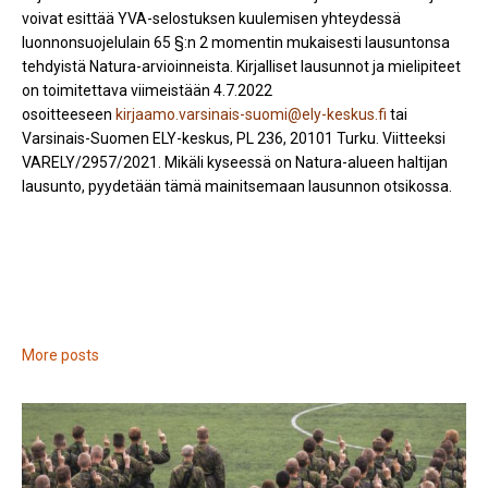
voivat esittää YVA-selostuksen kuulemisen yhteydessä
luonnonsuojelulain 65 §:n 2 momentin mukaisesti lausuntonsa
tehdyistä Natura-arvioinneista. Kirjalliset lausunnot ja mielipiteet
on toimitettava viimeistään 4.7.2022
osoitteeseen
kirjaamo.varsinais-suomi@ely-keskus.fi
tai
Varsinais-Suomen ELY-keskus, PL 236, 20101 Turku. Viitteeksi
VARELY/2957/2021. Mikäli kyseessä on Natura-alueen haltijan
lausunto, pyydetään tämä mainitsemaan lausunnon otsikossa.​​
More posts