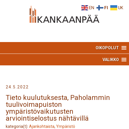
Skip
Skip
EN
FI
UK
to
to
Content
navigation
OIKOPOLUT
VALIKKO
24.5.2022
Tieto kuulutuksesta, Paholammin
tuulivoimapuiston
ympäristövaikutusten
arviointiselostus nähtävillä
kategoria(t):
Ajankohtaista
,
Ympäristö