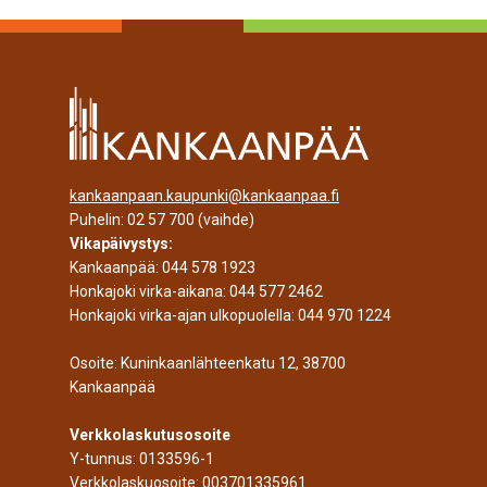
kankaanpaan.kaupunki@kankaanpaa.fi
Puhelin:
02 57 700
(vaihde)
Vikapäivystys:
Kankaanpää:
044 578 1923
Honkajoki virka-aikana:
044 577 2462
Honkajoki virka-ajan ulkopuolella:
044 970 1224
Osoite: Kuninkaanlähteenkatu 12, 38700
Kankaanpää
Verkkolaskutusosoite
Y-tunnus: 0133596-1
Verkkolaskuosoite: 003701335961