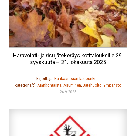
Haravointi- ja risujätekeräys kotitalouksille 29.
syyskuuta – 31. lokakuuta 2025
kirjoittaja:
Kankaanpään kaupunki
kategoria(t):
Ajankohtaista
,
Asuminen
,
Jätehuolto
,
Ympäristö
26.9.2025