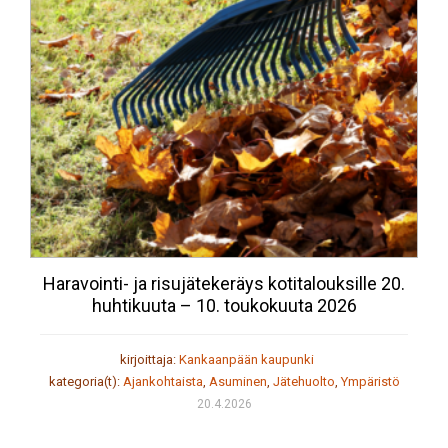
Haravointi- ja risujätekeräys kotitalouksille 20.
huhtikuuta – 10. toukokuuta 2026
kirjoittaja:
Kankaanpään kaupunki
kategoria(t):
Ajankohtaista
,
Asuminen
,
Jätehuolto
,
Ympäristö
20.4.2026