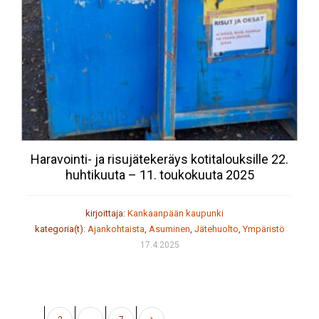
Haravointi- ja risujätekeräys kotitalouksille 22.
huhtikuuta – 11. toukokuuta 2025
kirjoittaja:
Kankaanpään kaupunki
kategoria(t):
Ajankohtaista
,
Asuminen
,
Jätehuolto
,
Ympäristö
17.4.2025