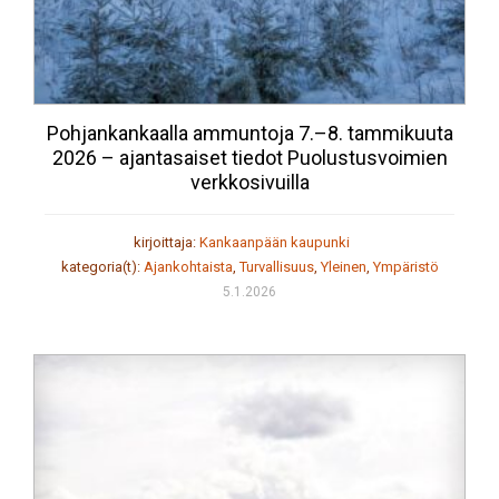
Pohjankankaalla ammuntoja 7.–8. tammikuuta
2026 – ajantasaiset tiedot Puolustusvoimien
verkkosivuilla
kirjoittaja:
Kankaanpään kaupunki
kategoria(t):
Ajankohtaista
,
Turvallisuus
,
Yleinen
,
Ympäristö
5.1.2026