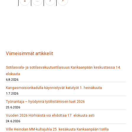
1
2
…
7
Viimeisimmät artikkelit
Sotilasvala- ja sotilasvakuutustilaisuus Kankaanpään keskustassa 14.
elokuuta
6.8.2026
Kangasmoisionkadulla käynnistyvät katutyöt 1. heinäkuuta
1.7.2026
Työnantaja – hyödynnä työllistämisen tuet 2026
25.6.2026
Vuoden 2026 Hörhiäistä voi ehdottaa 17. elokuuta asti
24.6.2026
Ville Heinolan MM-kultajuhla 25. kesäkuuta Kankaanpään torilla