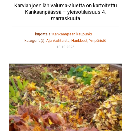
Karvianjoen lähivaluma-aluetta on kartoitettu
Kankaanpäässä – yleisötilaisuus 4.
marraskuuta
kirjoittaja:
Kankaanpään kaupunki
kategoria(t):
Ajankohtaista
,
Hankkeet
,
Ympäristö
13.10.2025