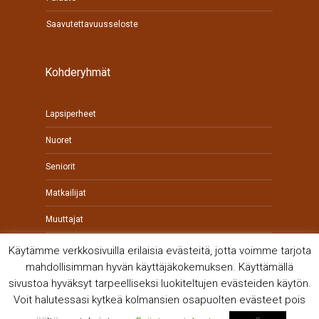
Saavutettavuusseloste
Kohderyhmät
Lapsiperheet
Nuoret
Seniorit
Matkailijat
Muuttajat
Yrittäjät
Käytämme verkkosivuilla erilaisia evästeitä, jotta voimme tarjota
mahdollisimman hyvän käyttäjäkokemuksen. Käyttämällä
sivustoa hyväksyt tarpeelliseksi luokiteltujen evästeiden käytön.
Voit halutessasi kytkeä kolmansien osapuolten evästeet pois