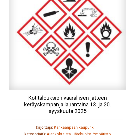
Kotitalouksien vaarallisen jätteen
keräyskampanja lauantaina 13. ja 20.
syyskuuta 2025
kirjoittaja:
Kankaanpään kaupunki
kategoria(t):
Ajankohtaista
,
Jätehuolto
,
Ympäristö