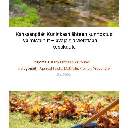
Kankaanpään Kuninkaanlähteen kunnostus
valmistunut – avajaisia vietetään 11.
kesäkuuta
kirjoittaja:
Kankaanpään kaupunki
kategoria(t):
Ajankohtaista
,
Matkailu
,
Yleinen
,
Ympäristö
3.6.2026