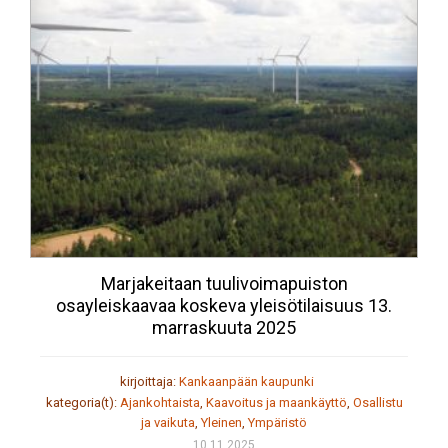
Marjakeitaan tuulivoimapuiston
osayleiskaavaa koskeva yleisötilaisuus 13.
marraskuuta 2025
kirjoittaja:
Kankaanpään kaupunki
kategoria(t):
Ajankohtaista
,
Kaavoitus ja maankäyttö
,
Osallistu
ja vaikuta
,
Yleinen
,
Ympäristö
10.11.2025