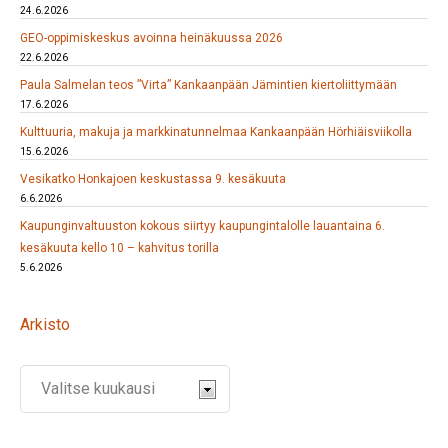
24.6.2026
GEO-oppimiskeskus avoinna heinäkuussa 2026
22.6.2026
Paula Salmelan teos ”Virta” Kankaanpään Jämintien kiertoliittymään
17.6.2026
Kulttuuria, makuja ja markkinatunnelmaa Kankaanpään Hörhiäisviikolla
15.6.2026
Vesikatko Honkajoen keskustassa 9. kesäkuuta
6.6.2026
Kaupunginvaltuuston kokous siirtyy kaupungintalolle lauantaina 6.
kesäkuuta kello 10 – kahvitus torilla
5.6.2026
Arkisto