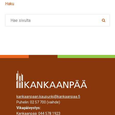
Haku
Search
kankaanpaan.kaupunki@kankaanpaa.fi
Puhelin:
02 57 700
(vaihde)
Vikapäivystys:
Kankaanpää:
044 578 1923