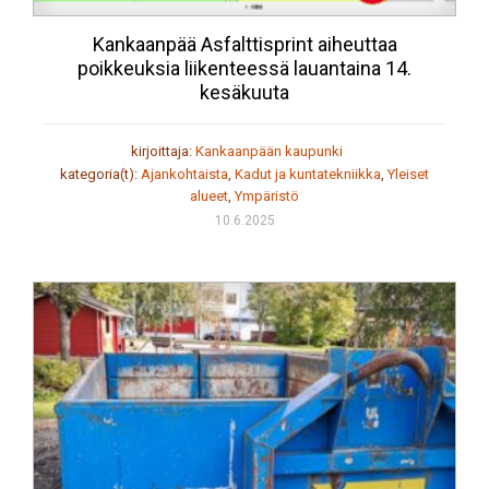
Kankaanpää Asfalttisprint aiheuttaa
poikkeuksia liikenteessä lauantaina 14.
kesäkuuta
kirjoittaja:
Kankaanpään kaupunki
kategoria(t):
Ajankohtaista
,
Kadut ja kuntatekniikka
,
Yleiset
alueet
,
Ympäristö
10.6.2025