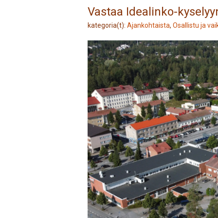
Vastaa Idealinko-kyselyy
kategoria(t):
Ajankohtaista
,
Osallistu ja va