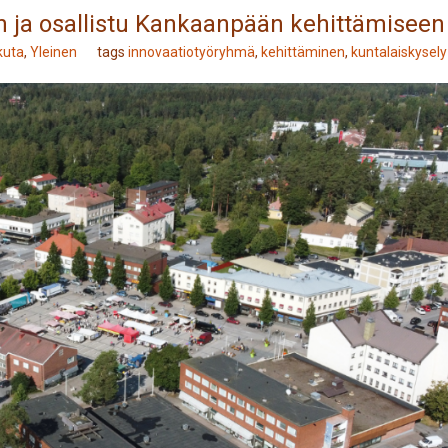
n ja osallistu Kankaanpään kehittämiseen
ikuta
,
Yleinen
tags
innovaatiotyöryhmä
,
kehittäminen
,
kuntalaiskysely