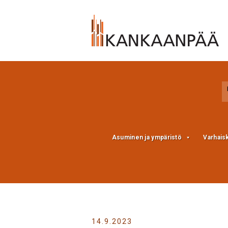
Skip
Skip
to
to
Content
navigation
Asuminen ja ympäristö
Varhais
14.9.2023