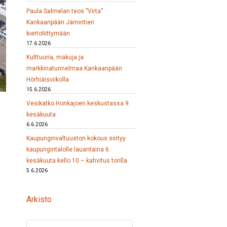
Paula Salmelan teos ”Virta”
Kankaanpään Jämintien
kiertoliittymään
17.6.2026
Kulttuuria, makuja ja
markkinatunnelmaa Kankaanpään
Hörhiäisviikolla
15.6.2026
Vesikatko Honkajoen keskustassa 9.
kesäkuuta
6.6.2026
Kaupunginvaltuuston kokous siirtyy
kaupungintalolle lauantaina 6.
kesäkuuta kello 10 – kahvitus torilla
5.6.2026
Arkisto