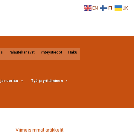
EN
FI
UK
us
Palautekanavat
Yhteystiedot
Haku
a ja nuoriso
Työ ja yrittäminen
Viimeisimmät artikkelit