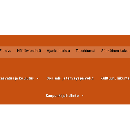
Etusivu
Häiriöviestintä
Ajankohtaista
Tapahtumat
Sähköinen koko
kasvatus ja koulutus
Sosiaali- ja terveyspalvelut
Kulttuuri, liikunt
Kaupunki ja hallinto