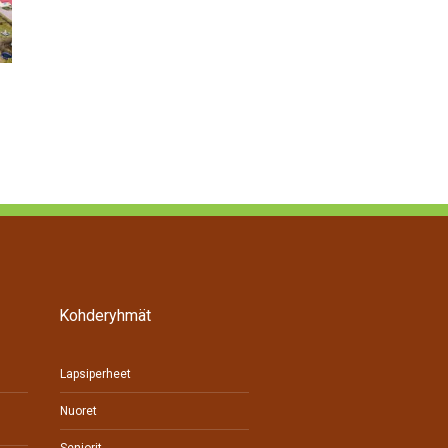
Työnantaja – hyödynnä työllistämisen tuet 2026
Kohderyhmät
Lapsiperheet
Nuoret