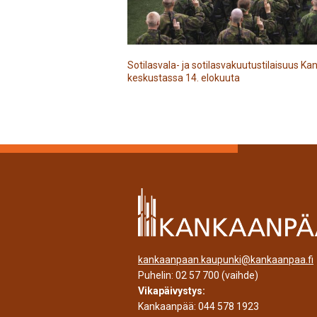
Sotilasvala- ja sotilasvakuutustilaisuus 
keskustassa 14. elokuuta
kankaanpaan.kaupunki@kankaanpaa.fi
Puhelin:
02 57 700
(vaihde)
Vikapäivystys:
Kankaanpää:
044 578 1923