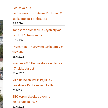
Sotilasvala- ja
sotilasvakuutustilaisuus Kankaanpään
keskustassa 14. elokuuta
6.8.2026
Kangasmoisionkadulla käynnistyvät
katutyöt 1. heinäkuuta
1.7.2026
Työnantaja – hyödynnä työllistämisen
tuet 2026
25.6.2026
Vuoden 2026 Hörhiäistä voi ehdottaa
17. elokuuta asti
24.6.2026
Ville Heinolan MM-kultajuhla 25.
kesäkuuta Kankaanpään torilla
24.6.2026
GEO-oppimiskeskus avoinna
heinäkuussa 2026
22.6.2026