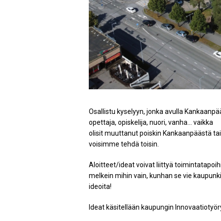
Osallistu kyselyyn, jonka avulla Kankaanpäät
opettaja, opiskelija, nuori, vanha… vaikka
olisit muuttanut poiskin Kankaanpäästä tai
voisimme tehdä toisin.
Aloitteet/ideat voivat liittyä toimintatapoih
melkein mihin vain, kunhan se vie kaupun
ideoita!
Ideat käsitellään kaupungin Innovaatioty