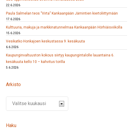
22.6.2026
Paula Salmelan teos ”Virta” Kankaanpään Jämintien kiertoliittymään
17.6.2026
Kulttuuria, makuja ja markkinatunnelmaa Kankaanpään Hörhiäisviikolla
15.6.2026
Vesikatko Honkajoen keskustassa 9. kesäkuuta
6.6.2026
Kaupunginvaltuuston kokous siirtyy kaupungintalolle lauantaina 6.
kesäkuuta kello 10 – kahvitus torilla
5.6.2026
Arkisto
Haku