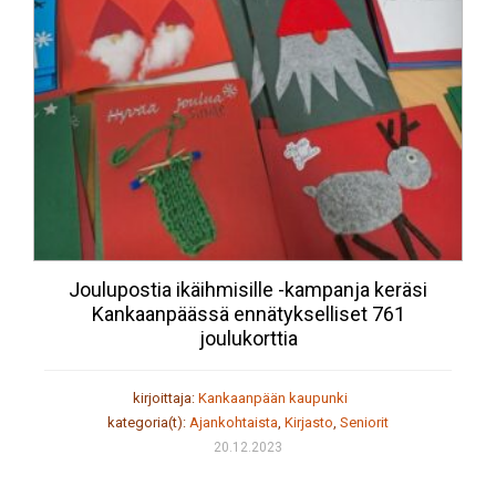
Joulupostia ikäihmisille -kampanja keräsi
Kankaanpäässä ennätykselliset 761
joulukorttia
kirjoittaja:
Kankaanpään kaupunki
kategoria(t):
Ajankohtaista
,
Kirjasto
,
Seniorit
20.12.2023