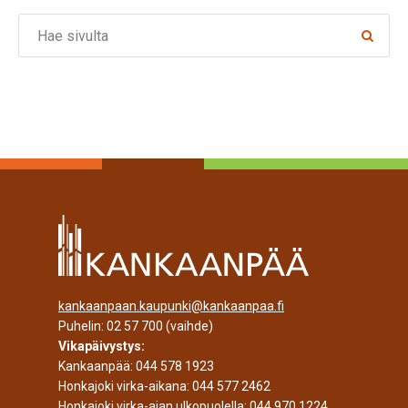
Search
kankaanpaan.kaupunki@kankaanpaa.fi
Puhelin:
02 57 700
(vaihde)
Vikapäivystys:
Kankaanpää:
044 578 1923
Honkajoki virka-aikana:
044 577 2462
Honkajoki virka-ajan ulkopuolella:
044 970 1224