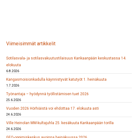
Viimeisimmät artikkelit
Sotilasvala- ja sotilasvakuutustilaisuus Kankaanpään keskustassa 14.
elokuuta
6.8.2026
Kangasmoisionkadulla käynnistyvät katutyöt 1. heinäkuuta
1.7.2026
Työnantaja – hyödynnä työllistämisen tuet 2026
25.6.2026
Vuoden 2026 Hörhiäistä voi ehdottaa 17. elokuuta asti
24.6.2026
Ville Heinolan MM-kultajuhla 25. kesäkuuta Kankaanpään torilla
24.6.2026
GEO-oppimiskeskus avoinna heinäkuussa 2026