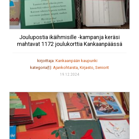
Joulupostia ikäihmisille -kampanja keräsi
mahtavat 1172 joulukorttia Kankaanpäässä
kirjoittaja:
Kankaanpään kaupunki
kategoria(t):
Ajankohtaista
,
Kirjasto
,
Seniorit
19.12.2024