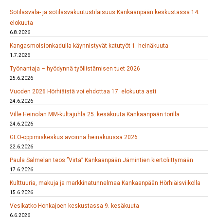
Sotilasvala- ja sotilasvakuutustilaisuus Kankaanpään keskustassa 14.
elokuuta
6.8.2026
Kangasmoisionkadulla käynnistyvät katutyöt 1. heinäkuuta
1.7.2026
Työnantaja – hyödynnä työllistämisen tuet 2026
25.6.2026
Vuoden 2026 Hörhiäistä voi ehdottaa 17. elokuuta asti
24.6.2026
Ville Heinolan MM-kultajuhla 25. kesäkuuta Kankaanpään torilla
24.6.2026
GEO-oppimiskeskus avoinna heinäkuussa 2026
22.6.2026
Paula Salmelan teos ”Virta” Kankaanpään Jämintien kiertoliittymään
17.6.2026
Kulttuuria, makuja ja markkinatunnelmaa Kankaanpään Hörhiäisviikolla
15.6.2026
Vesikatko Honkajoen keskustassa 9. kesäkuuta
6.6.2026