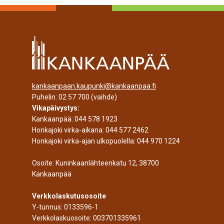
kankaanpaan.kaupunki@kankaanpaa.fi
Puhelin:
02 57 700
(vaihde)
Vikapäivystys:
Kankaanpää:
044 578 1923
Honkajoki virka-aikana:
044 577 2462
Honkajoki virka-ajan ulkopuolella:
044 970 1224
Osoite: Kuninkaanlähteenkatu 12, 38700
Kankaanpää
Verkkolaskutusosoite
Y-tunnus: 0133596-1
Verkkolaskuosoite: 003701335961