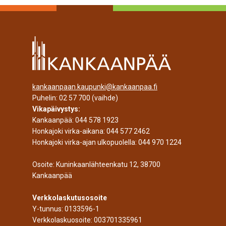
kankaanpaan.kaupunki@kankaanpaa.fi
Puhelin:
02 57 700
(vaihde)
Vikapäivystys:
Kankaanpää:
044 578 1923
Honkajoki virka-aikana:
044 577 2462
Honkajoki virka-ajan ulkopuolella:
044 970 1224
Osoite: Kuninkaanlähteenkatu 12, 38700
Kankaanpää
Verkkolaskutusosoite
Y-tunnus: 0133596-1
Verkkolaskuosoite: 003701335961