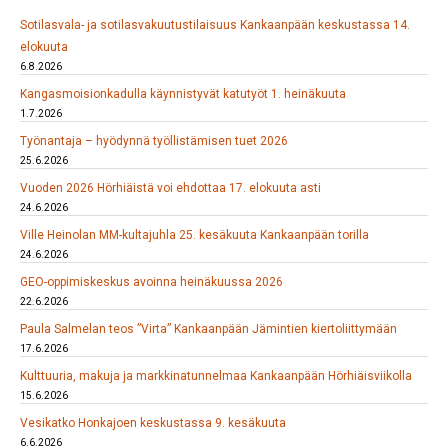
Sotilasvala- ja sotilasvakuutustilaisuus Kankaanpään keskustassa 14.
elokuuta
6.8.2026
Kangasmoisionkadulla käynnistyvät katutyöt 1. heinäkuuta
1.7.2026
Työnantaja – hyödynnä työllistämisen tuet 2026
25.6.2026
Vuoden 2026 Hörhiäistä voi ehdottaa 17. elokuuta asti
24.6.2026
Ville Heinolan MM-kultajuhla 25. kesäkuuta Kankaanpään torilla
24.6.2026
GEO-oppimiskeskus avoinna heinäkuussa 2026
22.6.2026
Paula Salmelan teos ”Virta” Kankaanpään Jämintien kiertoliittymään
17.6.2026
Kulttuuria, makuja ja markkinatunnelmaa Kankaanpään Hörhiäisviikolla
15.6.2026
Vesikatko Honkajoen keskustassa 9. kesäkuuta
6.6.2026