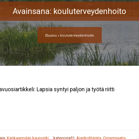
Avainsana:
kouluterveydenhoito
Etusivu
»
kouluterveydenhoito
vuosiartikkeli: Lapsia syntyi paljon ja työtä riitti
taja:
Kankaanpään kaupunki
kategoria(t):
Ajankohtaista
,
Organisaatio