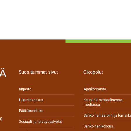
Suosituimmat sivut
Oikopolut
Kirjasto
Ajankohtaista
Liikuntakeskus
Kaupunki sosiaalisessa
mediassa
Päätöksenteko
Sähköinen asiointi ja lomakk
70
Sosiaali- ja terveyspalvelut
Sähköinen kokous