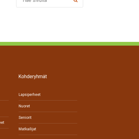
Kohderyhmät
Lapsiperheet
Nuoret
Seniorit
eet
Matkailijat