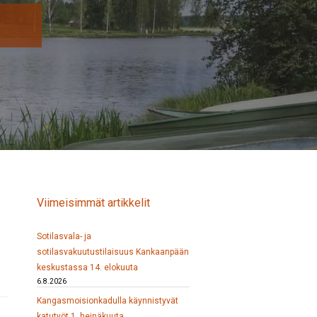
Viimeisimmät artikkelit
Sotilasvala- ja
sotilasvakuutustilaisuus Kankaanpään
keskustassa 14. elokuuta
6.8.2026
Kangasmoisionkadulla käynnistyvät
katutyöt 1. heinäkuuta