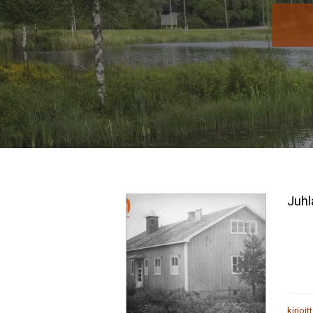
Juhla
kirjoit