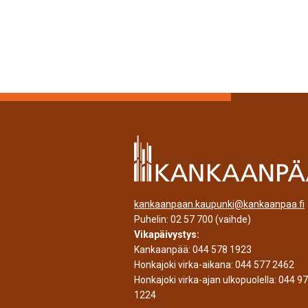
kankaanpaan.kaupunki@kankaanpaa.fi
Puhelin:
02 57 700
(vaihde)
Vikapäivystys:
Kankaanpää:
044 578 1923
Honkajoki virka-aikana:
044 577 2462
Honkajoki virka-ajan ulkopuolella:
044 9
1224