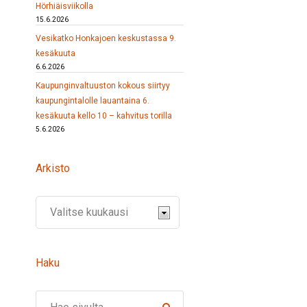
Hörhiäisviikolla
15.6.2026
Vesikatko Honkajoen keskustassa 9.
kesäkuuta
6.6.2026
Kaupunginvaltuuston kokous siirtyy
kaupungintalolle lauantaina 6.
kesäkuuta kello 10 – kahvitus torilla
5.6.2026
Arkisto
Haku
Search