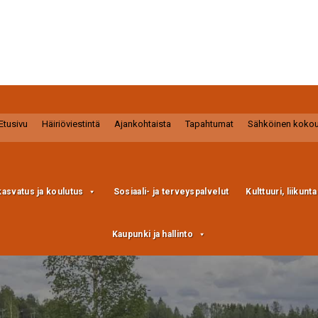
Etusivu
Häiriöviestintä
Ajankohtaista
Tapahtumat
Sähköinen koko
kasvatus ja koulutus
Sosiaali- ja terveyspalvelut
Kulttuuri, liikunt
Kaupunki ja hallinto