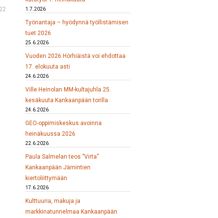
22
1.7.2026
Työnantaja – hyödynnä työllistämisen
tuet 2026
25.6.2026
Vuoden 2026 Hörhiäistä voi ehdottaa
17. elokuuta asti
24.6.2026
Ville Heinolan MM-kultajuhla 25.
kesäkuuta Kankaanpään torilla
24.6.2026
GEO-oppimiskeskus avoinna
heinäkuussa 2026
22.6.2026
Paula Salmelan teos ”Virta”
Kankaanpään Jämintien
kiertoliittymään
17.6.2026
Kulttuuria, makuja ja
markkinatunnelmaa Kankaanpään