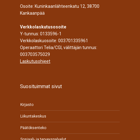
Osoite: Kuninkaanlähteenkatu 12, 38700
Kankaanpää
Verkkolaskutusosoite
Y-tunnus: 0133596-1
Verkkolaskuosoite: 003701335961
Operaattori Telia/CGI, välittäjän tunnus:
003703575029
Laskutusohjeet
Suosituimmat sivut
Kirjasto
Liikuntakeskus
Päätöksenteko
Sosiaali- ja terveyspalvelut