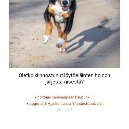
Oletko kiinnostunut löytöeläinten hoidon
järjestämisestä?
kirjoittaja:
Kankaanpään kaupunki
kategoria(t):
Ajankohtaista
,
Ympäristöpalvelut
26.2.2025