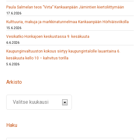
Paula Salmelan teos ”Virta” Kankaanpään Jämintien kiertoliittymään
17.6.2026
Kulttuuria, makuja ja markkinatunnelmaa Kankaanpään Hörhiäisviikolla
15.6.2026
Vesikatko Honkajoen keskustassa 9. kesäkuuta
6.6.2026
Kaupunginvaltuuston kokous siirtyy kaupungintalolle lauantaina 6.
kesäkuuta kello 10 – kahvitus torilla
5.6.2026
Arkisto
Haku