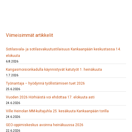
Viimeisimmät artikkelit
Sotilasvala- ja sotilasvakuutustilaisuus Kankaanpään keskustassa 14.
elokuuta
6.8.2026
Kangasmoisionkadulla käynnistyvät katutyöt 1. heinäkuuta
1.7.2026
Työnantaja – hyödynnä työllistämisen tuet 2026
25.6.2026
Vuoden 2026 Hörhiäistä voi ehdottaa 17. elokuuta asti
24.6.2026
Ville Heinolan MM-kultajuhla 25. kesäkuuta Kankaanpään torilla
24.6.2026
GEO-oppimiskeskus avoinna heinäkuussa 2026
22.6.2026