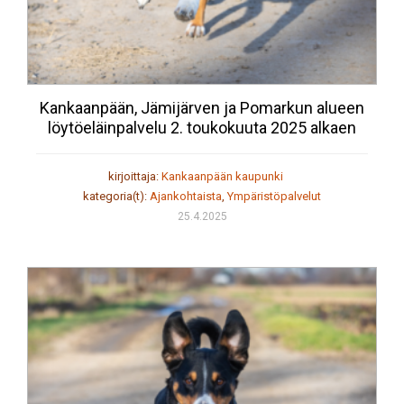
Kankaanpään, Jämijärven ja Pomarkun alueen
löytöeläinpalvelu 2. toukokuuta 2025 alkaen
kirjoittaja:
Kankaanpään kaupunki
kategoria(t):
Ajankohtaista
,
Ympäristöpalvelut
25.4.2025