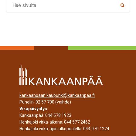
Search
kankaanpaan.kaupunki@kankaanpaa.fi
Puhelin:
02 57 700
(vaihde)
Vikapäivystys:
Kankaanpää:
044 578 1923
Honkajoki virka-aikana:
044 577 2462
Honkajoki virka-ajan ulkopuolella:
044 970 1224