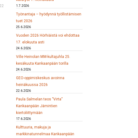
22
1.7.2026
Työnantaja – hyödynnä työllistämisen
tuet 2026
25.6.2026
Vuoden 2026 Hörhiäistä voi ehdottaa
17. elokuuta asti
24.6.2026
Ville Heinolan MM-kultajuhla 25.
kesäkuuta Kankaanpään torilla
24.6.2026
GEO-oppimiskeskus avoinna
heinäkuussa 2026
22.6.2026
Paula Salmelan teos ”Virta”
Kankaanpään Jämintien
kiertoliittymään
17.6.2026
Kulttuuria, makuja ja
markkinatunnelmaa Kankaanpään