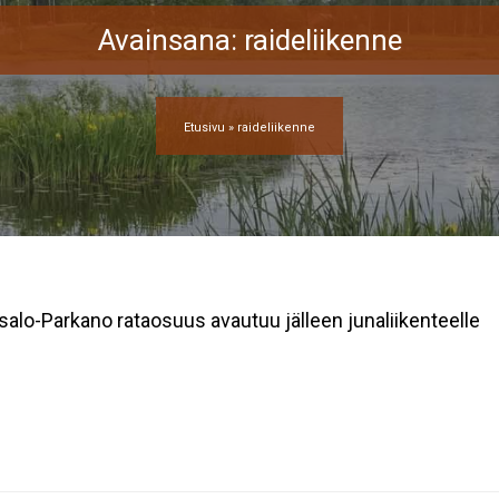
Avainsana:
raideliikenne
Etusivu
»
raideliikenne
isalo-Parkano rataosuus avautuu jälleen junaliikenteelle