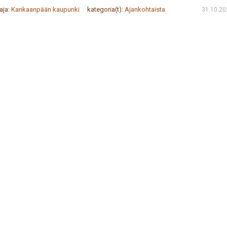
taja:
Kankaanpään kaupunki
kategoria(t):
Ajankohtaista
31.10.20