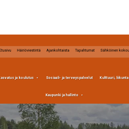
Etusivu
Häiriöviestintä
Ajankohtaista
Tapahtumat
Sähköinen koko
kasvatus ja koulutus
Sosiaali- ja terveyspalvelut
Kulttuuri, liikunt
Kaupunki ja hallinto