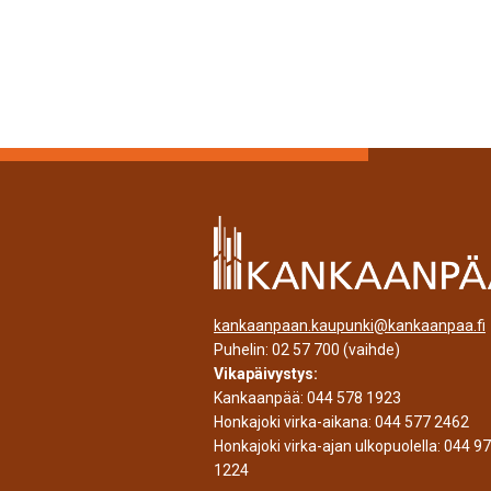
kankaanpaan.kaupunki@kankaanpaa.fi
Puhelin:
02 57 700
(vaihde)
Vikapäivystys:
Kankaanpää:
044 578 1923
Honkajoki virka-aikana:
044 577 2462
Honkajoki virka-ajan ulkopuolella:
044 9
1224