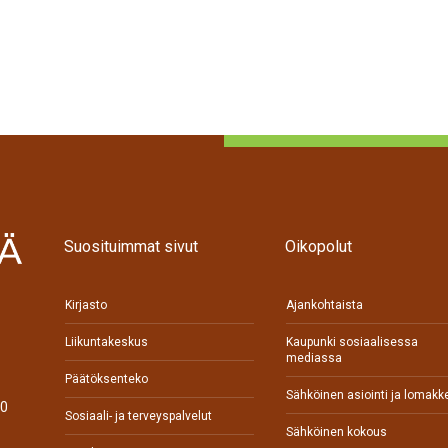
Suosituimmat sivut
Oikopolut
Kirjasto
Ajankohtaista
Liikuntakeskus
Kaupunki sosiaalisessa
mediassa
Päätöksenteko
Sähköinen asiointi ja lomakk
70
Sosiaali- ja terveyspalvelut
Sähköinen kokous