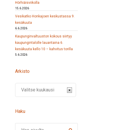
Hörhiäisviikolla
15.6.2026
Vesikatko Honkajoen keskustassa 9.
kesäkuuta
6.6.2026
Kaupunginvaltuuston kokous siirtyy
kaupungintalolle lauantaina 6.
kesäkuuta kello 10 – kahvitus torilla
5.6.2026
Arkisto
Haku
Search