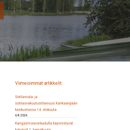
Viimeisimmät artikkelit
Sotilasvala- ja
sotilasvakuutustilaisuus Kankaanpään
keskustassa 14. elokuuta
6.8.2026
Kangasmoisionkadulla käynnistyvät
katutyöt 1. heinäkuuta