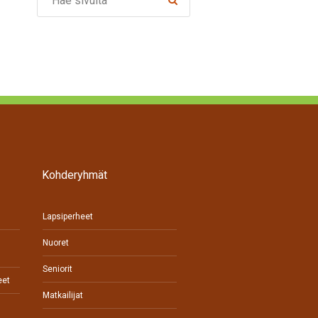
Kohderyhmät
Lapsiperheet
Nuoret
Seniorit
eet
Matkailijat