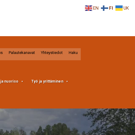
EN
FI
UK
us
Palautekanavat
Yhteystiedot
Haku
a ja nuoriso
Työ ja yrittäminen