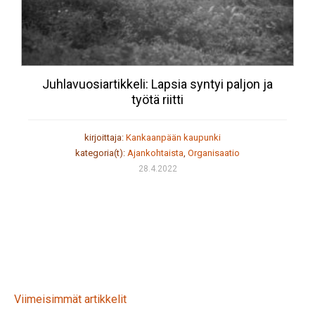
Juhlavuosiartikkeli: Lapsia syntyi paljon ja
työtä riitti
kirjoittaja:
Kankaanpään kaupunki
kategoria(t):
Ajankohtaista
,
Organisaatio
28.4.2022
Viimeisimmät artikkelit