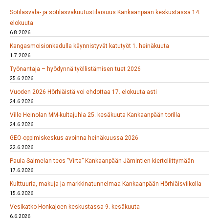
Sotilasvala- ja sotilasvakuutustilaisuus Kankaanpään keskustassa 14.
elokuuta
6.8.2026
Kangasmoisionkadulla käynnistyvät katutyöt 1. heinäkuuta
1.7.2026
Työnantaja – hyödynnä työllistämisen tuet 2026
25.6.2026
Vuoden 2026 Hörhiäistä voi ehdottaa 17. elokuuta asti
24.6.2026
Ville Heinolan MM-kultajuhla 25. kesäkuuta Kankaanpään torilla
24.6.2026
GEO-oppimiskeskus avoinna heinäkuussa 2026
22.6.2026
Paula Salmelan teos ”Virta” Kankaanpään Jämintien kiertoliittymään
17.6.2026
Kulttuuria, makuja ja markkinatunnelmaa Kankaanpään Hörhiäisviikolla
15.6.2026
Vesikatko Honkajoen keskustassa 9. kesäkuuta
6.6.2026