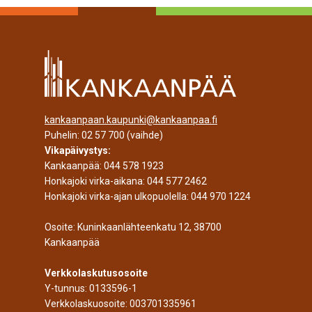
kankaanpaan.kaupunki@kankaanpaa.fi
Puhelin:
02 57 700
(vaihde)
Vikapäivystys:
Kankaanpää:
044 578 1923
Honkajoki virka-aikana:
044 577 2462
Honkajoki virka-ajan ulkopuolella:
044 970 1224
Osoite: Kuninkaanlähteenkatu 12, 38700
Kankaanpää
Verkkolaskutusosoite
Y-tunnus: 0133596-1
Verkkolaskuosoite: 003701335961